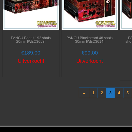
PANGU Beat It 192 shots
PANGU Blackbeard 48 shots
PA
20mm [WEC3653]
30mm [WEC3614]
sho
€
189,00
€
99,00
Uitverkocht
Uitverkocht
←
1
2
3
4
5