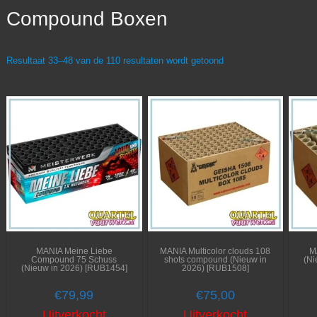
Compound Boxen
Resultaat 33–48 van de 110 resultaten wordt getoond
MANIA Meine Liebe
MANIA Multicolor clouds 108
M
Compound 75 Schuss
shots compound (Nieuw in
(Ni
(Nieuw in 2026) [RUB1454]
2026) [RUB1508]
€
79,99
€
75,00
Uitverkocht
Uitverkocht