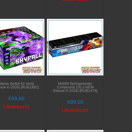
Mania skyfall 62 shots
MANIA Springmeister
euw in 2026) [RUB1882]
Compound 102.s NEW
(Nieuw in 2026) [RUB1478]
€
89,99
€
99,00
Uitverkocht
Uitverkocht