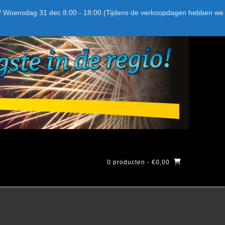
Bel ons: + 015-369.22.05
Delftsestraatweg 26d, 2641nb
:59 / Woensdag 31 dec 8:00 - 18:00 (Tijdens de verkoopdagen hebben we
0 producten
- €0,00