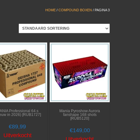
HOME
/
COMPOUND BOXEN
/ PAGINA 3
ANIA Professional 64.s
Mania Pyroshow Aurora
euw in 2026) [RUB1727]
fanshape 168 shots
[RUB5120]
€
89,99
€
149,00
Uitverkocht
Uitverkocht