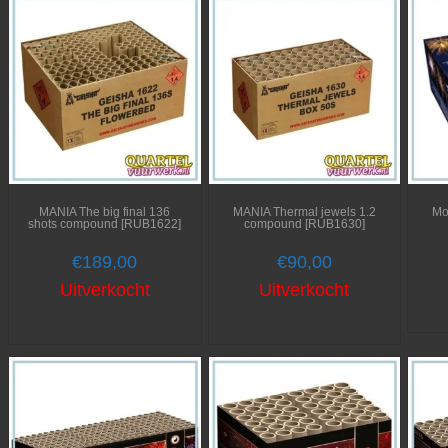
MANIA The big final 136
MANIA Thermal jewels 1.2
Mo
shots compound [RUB1622]
compound [RUB1630]
€
189,00
€
90,00
Uitverkocht
Uitverkocht