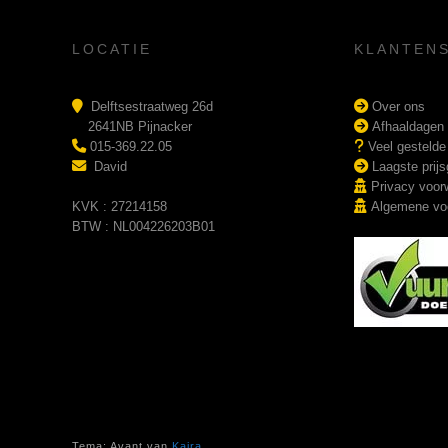
LOCATIE
KLANTEN
Delftsestraatweg 26d
Over ons
2641NB Pijnacker
Afhaaldagen
015-369.22.05
Veel gestelde
David
Laagste prijs
Privacy voor
KVK : 27214158
Algemene vo
BTW : NL004226203B01
Tema: Avant van
Kaira