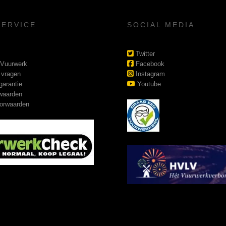
SERVICE
SOCIAL MEDIA
Twitter
 Vuurwerk
Facebook
 vragen
Instagram
garantie
Youtube
waarden
orwaarden