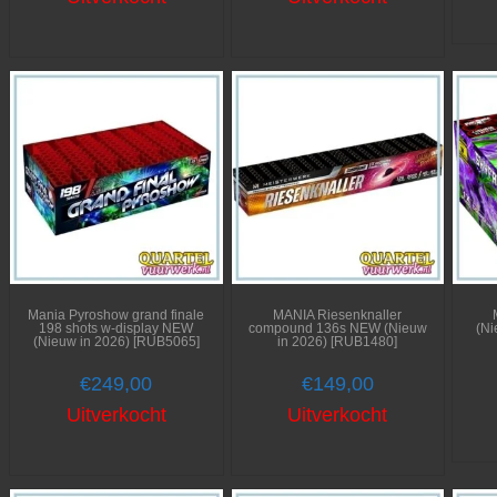
Mania Pyroshow grand finale
MANIA Riesenknaller
198 shots w-display NEW
compound 136s NEW (Nieuw
(Ni
(Nieuw in 2026) [RUB5065]
in 2026) [RUB1480]
€
249,00
€
149,00
Uitverkocht
Uitverkocht