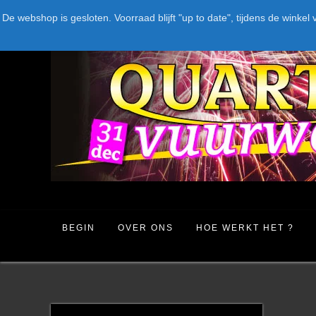
Spring
LEVERANCIERS
TYPE
AANBIEDINGEN
CATEGORIE
De webshop is gesloten. Voorraad blijft "up to date", tijdens de win
naar
inhoud
BEGIN
OVER ONS
HOE WERKT HET ?