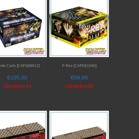
nte Carlo [CAFN99612]
P-Rex [CAFN51040]
€
105,00
€
59,95
Uitverkocht
Uitverkocht