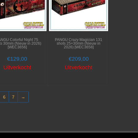
NGU Colorful Night 75
PANGU Crazy Magician 131
ts 30mm (Nieuw in 2026)
shots 25+30mm (Nieuw in
[WEC3656]
2026) [WEC3658]
€
129,00
€
209,00
Uitverkocht
Uitverkocht
6
7
→