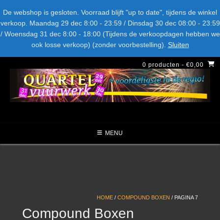
Spring
Bel ons: + 015-369.22.05
Delftsestraatweg 26d, 2641nb
De webshop is gesloten. Voorraad blijft "up to date", tijdens de winkel
naar
verkoop. Maandag 29 dec 8:00 - 23:59 / Dinsdag 30 dec 08:00 - 23:59
inhoud
/ Woensdag 31 dec 8:00 - 18:00 (Tijdens de verkoopdagen hebben we
LEVERANCIERS
TYPE
AANBIEDINGEN
CATEGORIE
ook losse verkoop) (zonder voorbestelling).
Sluiten
NIEUW DIT JAAR
0 producten
- €0,00
MENU
HOME
/
COMPOUND BOXEN
/ PAGINA 7
Compound Boxen