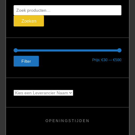
Zoeken
naar:
Zoeken
Min.
Max.
Prijs:
€30
—
€500
Filter
prijs
prijs
OPENINGSTIJDEN