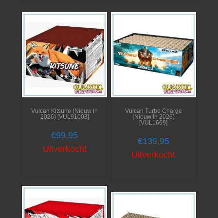
Vulcan Kitsune (Nieuw in
Vulcan Turbo Charge
2026) [VUL91003]
(Nieuw in 2026)
[VUL1669]
€
99,95
€
139,95
Uitverkocht
Uitverkocht