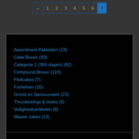
←
1
2
3
4
5
6
7
Assortiment Pakketten
(19)
Cake Boxen
(93)
Categorie 1 (365 dagen)
(82)
Compound Boxen
(110)
Fluitcakes
(7)
Fonteinen
(15)
Grond en Siervuurwerk
(23)
Thunderkings & shoks
(6)
Veiligheidsartikelen
(8)
Waaier cakes
(13)