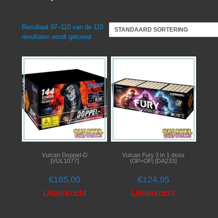
Resultaat 97–110 van de 110
resultaten wordt getoond
Vulcan Doppel-D
Vulcan Fury 3 in 1 doos
[VUL1077]
(OP=OP) [DA233]
€
185,00
€
124,95
Uitverkocht
Uitverkocht