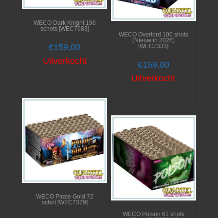
WECO Dark Knight 196
schots [WEC7683]
WECO Overlord 100 shots
(Nieuw in 2026)
€
159,00
[WEC7333]
Uitverkocht
€
159,00
Uitverkocht
WECO Pirate Gold 72
schot [WEC7379]
WECO Poison 61 shots