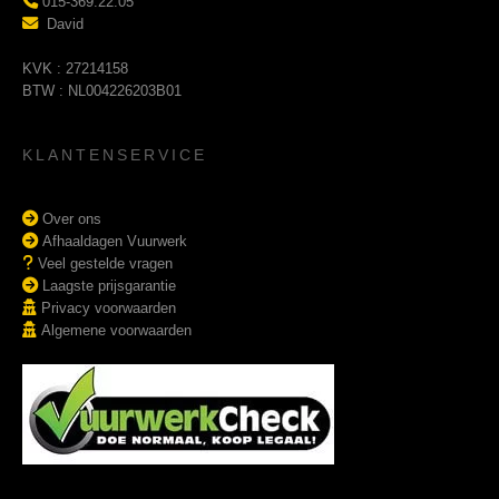
015-369.22.05
David
KVK : 27214158
BTW : NL004226203B01
KLANTENSERVICE
Over ons
Afhaaldagen Vuurwerk
Veel gestelde vragen
Laagste prijsgarantie
Privacy voorwaarden
Algemene voorwaarden