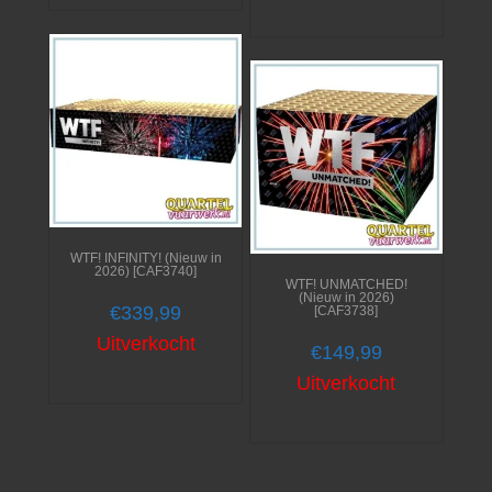
WTF! INFINITY! (Nieuw in
2026) [CAF3740]
WTF! UNMATCHED!
(Nieuw in 2026)
€
339,99
[CAF3738]
Uitverkocht
€
149,99
Uitverkocht