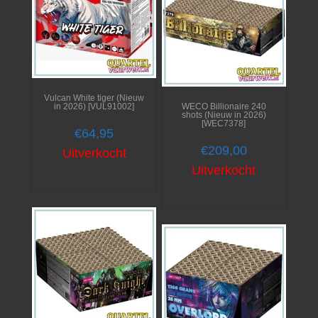
Vulcan White tiger (Nieuw
in 2026) [VUL91002]
WECO Billionaire 240
shots (Nieuw in 2026)
[WEC7378]
€
64,95
€
209,00
Uitverkocht
Uitverkocht