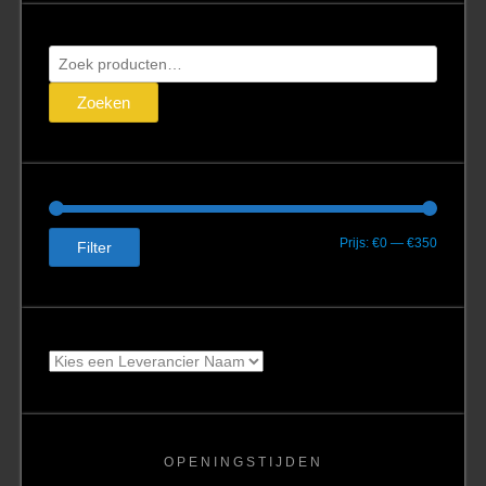
Zoeken
naar:
Zoeken
Min.
Max.
Prijs:
€0
—
€350
Filter
prijs
prijs
OPENINGSTIJDEN