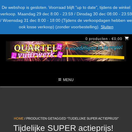
Spring
Bel ons: + 015-369.22.05
Delftsestraatweg 26d, 2641nb
De webshop is gesloten. Voorraad blijft "up to date", tijdens de winkel
naar
verkoop. Maandag 29 dec 8:00 - 23:59 / Dinsdag 30 dec 08:00 - 23:59
inhoud
/ Woensdag 31 dec 8:00 - 18:00 (Tijdens de verkoopdagen hebben we
LEVERANCIERS
TYPE
AANBIEDINGEN
CATEGORIE
ook losse verkoop) (zonder voorbestelling).
Sluiten
NIEUW DIT JAAR
0 producten
- €0,00
MENU
HOME
/ PRODUCTEN GETAGGED “TIJDELIJKE SUPER ACTIEPRIJS!”
Tijdelijke SUPER actieprijs!