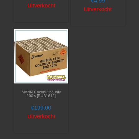
€
4,99
Uitverkocht
Uitverkocht
MANIA Coconut bounty
100.s [RUB1612]
€
199,00
Uitverkocht