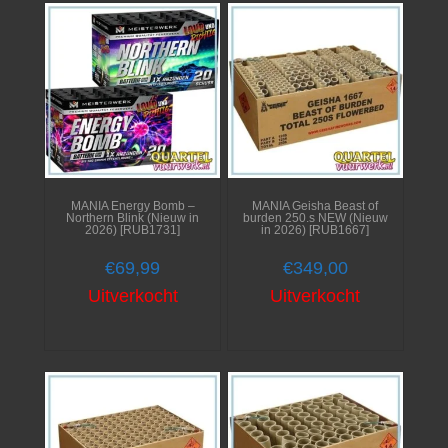
MANIA Energy Bomb –
MANIA Geisha Beast of
Northern Blink (Nieuw in
burden 250.s NEW (Nieuw
2026) [RUB1731]
in 2026) [RUB1667]
€
69,99
€
349,00
Uitverkocht
Uitverkocht