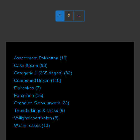
1
2
→
Assortiment Pakketten
(19)
Cake Boxen
(93)
Categorie 1 (365 dagen)
(82)
Compound Boxen
(110)
Fluitcakes
(7)
Fonteinen
(15)
Grond en Siervuurwerk
(23)
Thunderkings & shoks
(6)
Veiligheidsartikelen
(8)
Waaier cakes
(13)