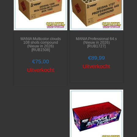
MANIA Multicolor clouds
MANIA Professional 64.s
108 shots compound
(Nieuw in 2026)
(Nieuw in 2026)
[RUB1727]
[RUB1508]
€
89,99
€
75,00
Uitverkocht
Uitverkocht