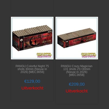
PANGU Colorful Night 75
PANGU Crazy Magician
shots 30mm (Nieuw in
131 shots 25+30mm
2026) [WEC3656]
(Nieuw in 2026)
[WEC3658]
€
129,00
€
209,00
Uitverkocht
Uitverkocht