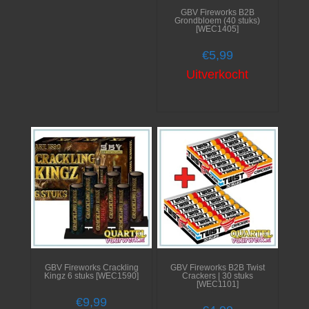
GBV Fireworks B2B
Grondbloem (40 stuks)
[WEC1405]
€
5,99
Uitverkocht
GBV Fireworks Crackling
GBV Fireworks B2B Twist
Kingz 6 stuks [WEC1590]
Crackers | 30 stuks
[WEC1101]
€
9,99