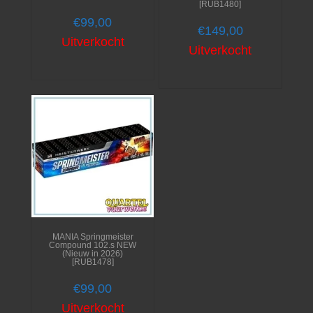
[RUB1480]
€
99,00
€
149,00
Uitverkocht
Uitverkocht
MANIA Springmeister
Compound 102.s NEW
(Nieuw in 2026)
[RUB1478]
€
99,00
Uitverkocht