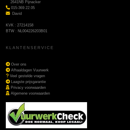
2641NB Pijnacker
015-369.22.05
David
KVK : 27214158
BTW : NL004226203B01
KLANTENSERVICE
Over ons
Afhaaldagen Vuurwerk
Veel gestelde vragen
Laagste prijsgarantie
Privacy voorwaarden
Algemene voorwaarden