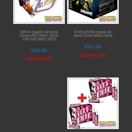
DRGN Superb 40 shots
EVOLUTION Insane 40
25mm (RESTANT 2024)
shots 25mm [WEC2305]
(OP=OP) [WEC3357]
€
64,99
€
69,99
Uitverkocht
Uitverkocht