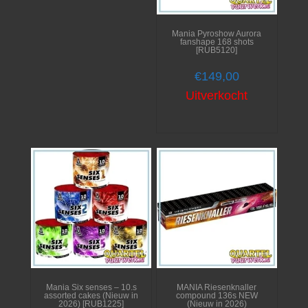
Mania Pyroshow Aurora
fanshape 168 shots
[RUB5120]
€
149,00
Uitverkocht
Mania Six senses – 10.s
MANIA Riesenknaller
assorted cakes (Nieuw in
compound 136s NEW
2026) [RUB1225]
(Nieuw in 2026)