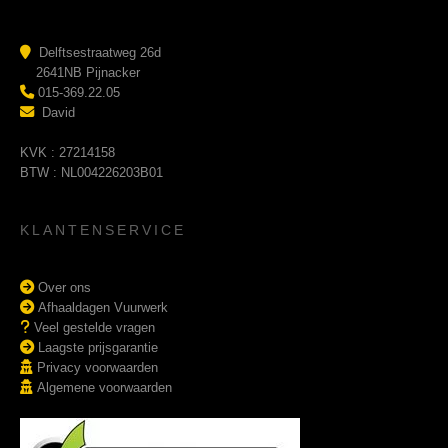
Delftsestraatweg 26d
2641NB Pijnacker
015-369.22.05
David
KVK : 27214158
BTW : NL004226203B01
KLANTENSERVICE
Over ons
Afhaaldagen Vuurwerk
Veel gestelde vragen
Laagste prijsgarantie
Privacy voorwaarden
Algemene voorwaarden