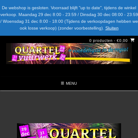
Bel ons: + 015-369.22.05
Delftsestraatweg 26d, 2641nb
De webshop is gesloten. Voorraad blijft "up to date", tijdens de winkel
verkoop. Maandag 29 dec 8:00 - 23:59 / Dinsdag 30 dec 08:00 - 23:59
/ Woensdag 31 dec 8:00 - 18:00 (Tijdens de verkoopdagen hebben we
LEVERANCIERS
TYPE
AANBIEDINGEN
CATEGORIE
ook losse verkoop) (zonder voorbestelling).
Sluiten
NIEUW DIT JAAR
0 producten
- €0,00
MENU