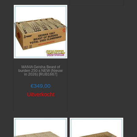
MANIA Geisha Beast of
burden 250.s NEW (Nieuw
in 2026) [RUB1667]
€
349,00
Uitverkocht