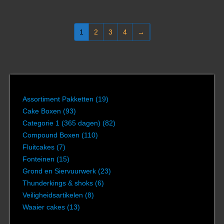
1
2
3
4
→
Assortiment Pakketten
(19)
Cake Boxen
(93)
Categorie 1 (365 dagen)
(82)
Compound Boxen
(110)
Fluitcakes
(7)
Fonteinen
(15)
Grond en Siervuurwerk
(23)
Thunderkings & shoks
(6)
Veiligheidsartikelen
(8)
Waaier cakes
(13)