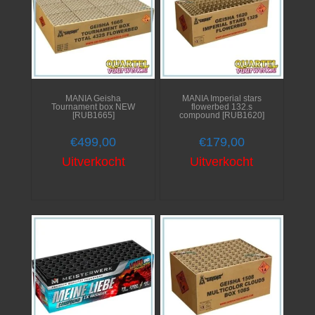
MANIA Geisha
MANIA Imperial stars
Tournament box NEW
flowerbed 132.s
[RUB1665]
compound [RUB1620]
€
499,00
€
179,00
Uitverkocht
Uitverkocht