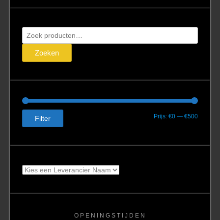
Zoeken
naar:
Zoeken
Min.
Max.
Prijs:
€0
—
€500
Filter
prijs
prijs
OPENINGSTIJDEN