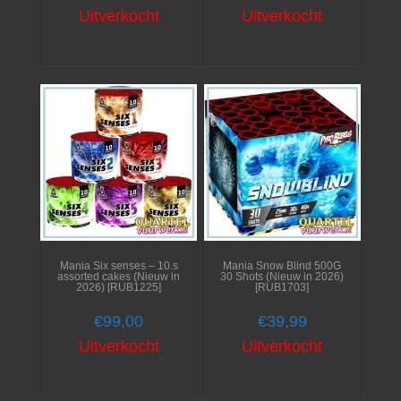
Uitverkocht
Uitverkocht
Mania Six senses – 10.s
Mania Snow Blind 500G
assorted cakes (Nieuw in
30 Shots (Nieuw in 2026)
2026) [RUB1225]
[RUB1703]
€
99,00
€
39,99
Uitverkocht
Uitverkocht