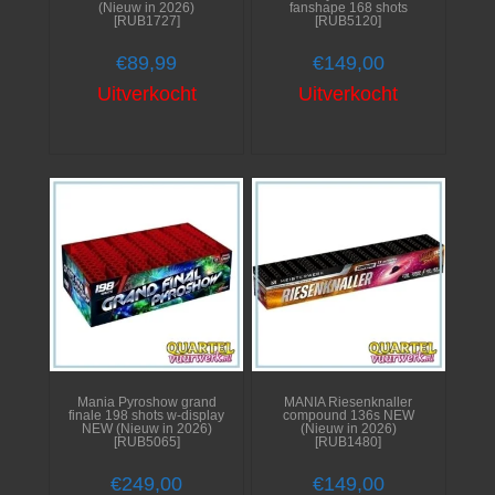
(Nieuw in 2026)
fanshape 168 shots
[RUB1727]
[RUB5120]
€
89,99
€
149,00
Uitverkocht
Uitverkocht
Mania Pyroshow grand
MANIA Riesenknaller
finale 198 shots w-display
compound 136s NEW
NEW (Nieuw in 2026)
(Nieuw in 2026)
[RUB5065]
[RUB1480]
€
249,00
€
149,00