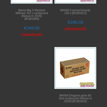
Mania Big X Massive
MANIA Coconut bounty
Willows 162.s compound
100.s [RUB1612]
(Nieuw in 2026)
[RUB1890]
€
199,00
€
249,00
Uitverkocht
Uitverkocht
MANIA Dragons glow 60
shot compound (Nieuw in
2026) [RUB1602]