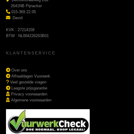
2641NB Pijnacker
015-369.22.05
David
KVK : 27214158
BTW : NL004226203B01
KLANTENSERVICE
Over ons
Afhaaldagen Vuurwerk
Veel gestelde vragen
Laagste prijsgarantie
Privacy voorwaarden
Algemene voorwaarden