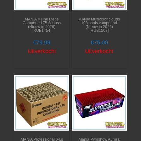
MANIA Meine Liebe
MANIA Multicolor clouds
Compound 75 Schuss
108 shots compound
(Nieuw in 2026)
(Nieuw in 2026)
[RUB1454]
[RUB1508]
€
79,99
€
75,00
Uitverkocht
Uitverkocht
MANIA Professional 64.s
Mania Pyroshow Aurora