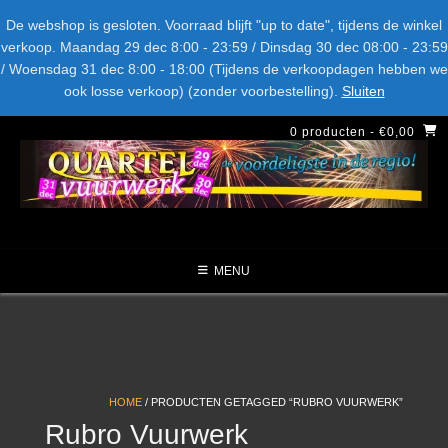
Spring
Bel ons: + 015-369.22.05
Delftsestraatweg 26d, 2641nb
De webshop is gesloten. Voorraad blijft "up to date", tijdens de winkel
naar
verkoop. Maandag 29 dec 8:00 - 23:59 / Dinsdag 30 dec 08:00 - 23:59
inhoud
/ Woensdag 31 dec 8:00 - 18:00 (Tijdens de verkoopdagen hebben we
LEVERANCIERS
TYPE
AANBIEDINGEN
CATEGORIE
ook losse verkoop) (zonder voorbestelling).
Sluiten
NIEUW DIT JAAR
0 producten
- €0,00
MENU
HOME
/ PRODUCTEN GETAGGED “RUBRO VUURWERK”
Rubro Vuurwerk