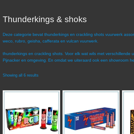
Thunderkings & shoks
Deze categorie bevat thunderkings en crackling shots vuurwerk asso
weco, rubro, geisha, cafferata en vulcan vuurwerk.
thunderkings en crackling shots. Voor elk wat wils met verschillende 
Pijnacker en omgeving. En omdat we uiteraard ook een showroom he
Showing all 6 results