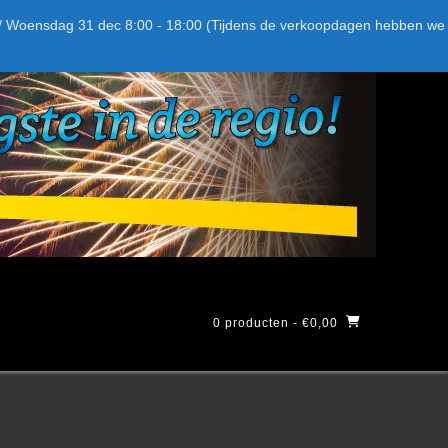
Bel ons: + 015-369.22.05
Delftsestraatweg 26d, 2641nb
:59 / Woensdag 31 dec 8:00 - 18:00 (Tijdens de verkoopdagen hebben we
0 producten
- €0,00