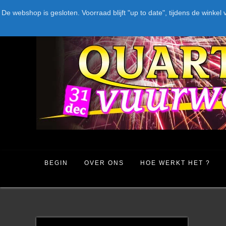
Spring
LEVERANCIERS
TYPE
AANBIEDINGEN
CATEGORIE
De webshop is gesloten. Voorraad blijft "up to date", tijdens de win
naar
inhoud
BEGIN
OVER ONS
HOE WERKT HET ?