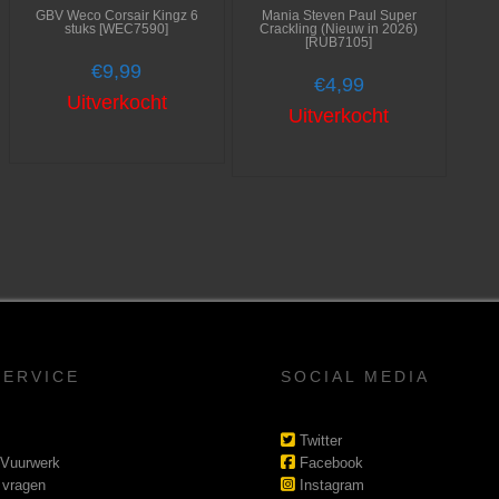
GBV Weco Corsair Kingz 6
Mania Steven Paul Super
stuks [WEC7590]
Crackling (Nieuw in 2026)
[RUB7105]
€
9,99
€
4,99
Uitverkocht
Uitverkocht
SERVICE
SOCIAL MEDIA
Twitter
 Vuurwerk
Facebook
 vragen
Instagram