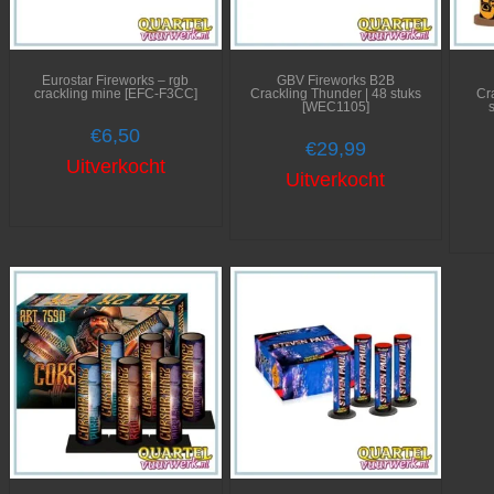
Eurostar Fireworks – rgb
GBV Fireworks B2B
crackling mine [EFC-F3CC]
Crackling Thunder | 48 stuks
Cr
[WEC1105]
€
6,50
€
29,99
Uitverkocht
Uitverkocht