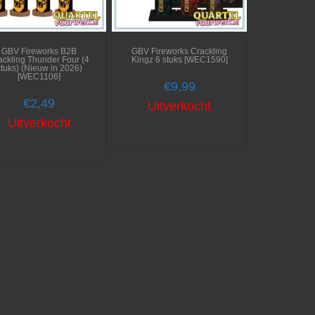
GBV Fireworks B2B
GBV Fireworks Crackling
ackling Thunder Four (4
Kingz 6 stuks [WEC1590]
stuks) (Nieuw in 2026)
[WEC1106]
€
9,99
€
2,49
Uitverkocht
Uitverkocht