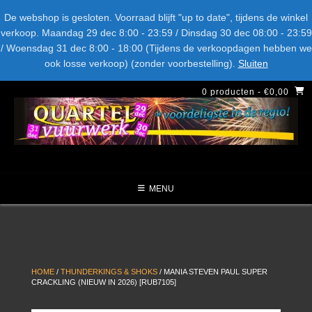
Spring
Bel ons: + 015-369.22.05
Delftsestraatweg 26d, 2641nb
De webshop is gesloten. Voorraad blijft "up to date", tijdens de winkel
naar
verkoop. Maandag 29 dec 8:00 - 23:59 / Dinsdag 30 dec 08:00 - 23:59
inhoud
/ Woensdag 31 dec 8:00 - 18:00 (Tijdens de verkoopdagen hebben we
LEVERANCIERS
TYPE
AANBIEDINGEN
CATEGORIE
ook losse verkoop) (zonder voorbestelling).
Sluiten
NIEUW DIT JAAR
0 producten
- €0,00
MENU
HOME
/
THUNDERKINGS & SHOKS
/ MANIA STEVEN PAUL SUPER
CRACKLING (NIEUW IN 2026) [RUB7105]