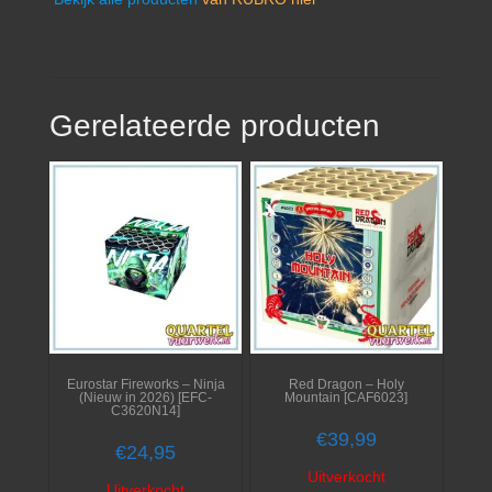
Gerelateerde producten
Eurostar Fireworks – Ninja
Red Dragon – Holy
(Nieuw in 2026) [EFC-
Mountain [CAF6023]
C3620N14]
€
39,99
€
24,95
Uitverkocht
Uitverkocht