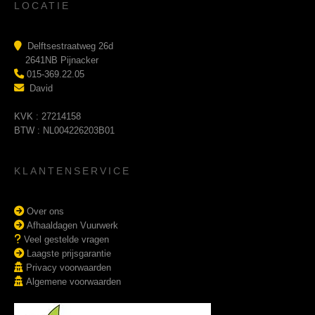
LOCATIE
Delftsestraatweg 26d
2641NB Pijnacker
015-369.22.05
David
KVK : 27214158
BTW : NL004226203B01
KLANTENSERVICE
Over ons
Afhaaldagen Vuurwerk
Veel gestelde vragen
Laagste prijsgarantie
Privacy voorwaarden
Algemene voorwaarden