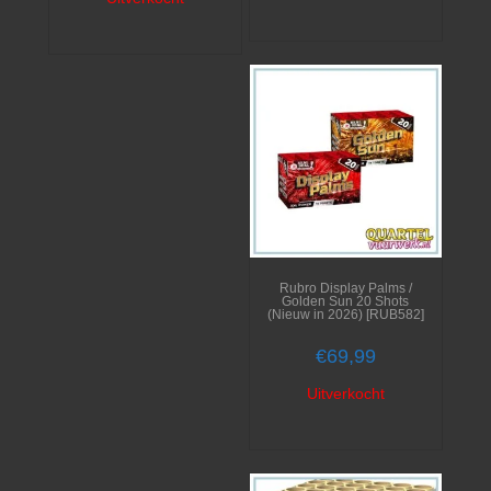
Rubro Display Palms /
Golden Sun 20 Shots
(Nieuw in 2026) [RUB582]
€
69,99
Uitverkocht