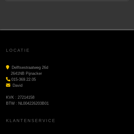
LOCATIE
Delftsestraatweg 26d
2641NB Pijnacker
015-369.22.05
David
KVK : 27214158
BTW : NL004226203B01
KLANTENSERVICE