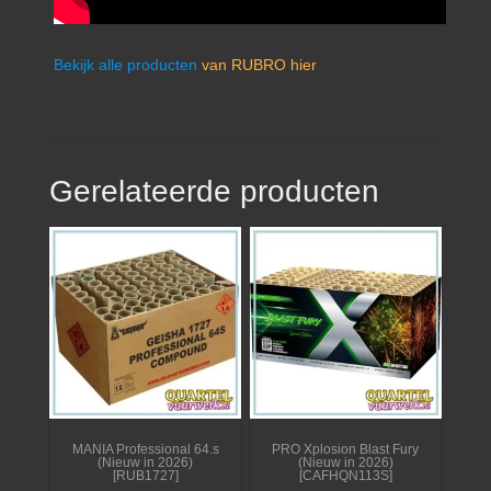
Bekijk alle producten
van RUBRO hier
Gerelateerde producten
MANIA Professional 64.s
PRO Xplosion Blast Fury
(Nieuw in 2026)
(Nieuw in 2026)
[RUB1727]
[CAFHQN113S]