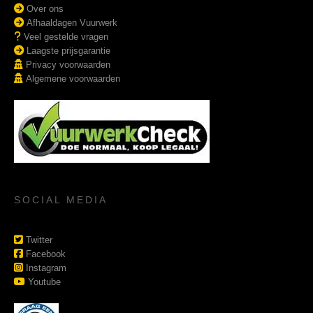
Over ons
Afhaaldagen Vuurwerk
Veel gestelde vragen
Laagste prijsgarantie
Privacy voorwaarden
Algemene voorwaarden
SOCIAL MEDIA
Twitter
Facebook
Instagram
Youtube