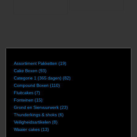
Assortiment Pakketten
(19)
Cake Boxen
(93)
Categorie 1 (365 dagen)
(82)
Compound Boxen
(110)
Fluitcakes
(7)
Fonteinen
(15)
Grond en Siervuurwerk
(23)
Thunderkings & shoks
(6)
Veiligheidsartikelen
(8)
Waaier cakes
(13)