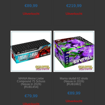
€
89,99
€
219,99
Uitverkocht
Uitverkocht
MANIA Meine Liebe
Mania skyfall 62 shots
Compound 75 Schuss
(Nieuw in 2026)
(Nieuw in 2026)
[RUB1882]
[RUB1454]
€
89,99
€
79,99
Uitverkocht
Uitverkocht