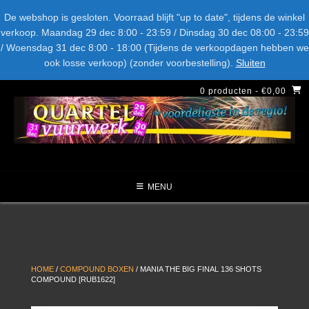
Spring
Bel ons: + 015-369.22.05
Delftsestraatweg 26d, 2641nb
De webshop is gesloten. Voorraad blijft "up to date", tijdens de winkel
naar
verkoop. Maandag 29 dec 8:00 - 23:59 / Dinsdag 30 dec 08:00 - 23:59
inhoud
/ Woensdag 31 dec 8:00 - 18:00 (Tijdens de verkoopdagen hebben we
LEVERANCIERS
TYPE
AANBIEDINGEN
CATEGORIE
ook losse verkoop) (zonder voorbestelling).
Sluiten
NIEUW DIT JAAR
0 producten
- €0,00
MENU
HOME
/
COMPOUND BOXEN
/ MANIA THE BIG FINAL 136 SHOTS
COMPOUND [RUB1622]