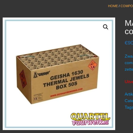
HOME
/
COMPO
MA
c
€
90
Zwaa
comp
zett
Uitv
Art
Cate
Tag