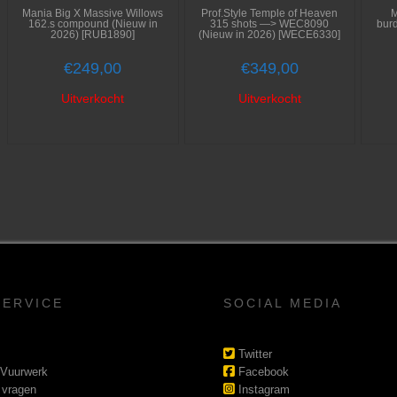
Mania Big X Massive Willows
Prof.Style Temple of Heaven
M
162.s compound (Nieuw in
315 shots —> WEC8090
bur
2026) [RUB1890]
(Nieuw in 2026) [WECE6330]
€
249,00
€
349,00
Uitverkocht
Uitverkocht
SERVICE
SOCIAL MEDIA
Twitter
 Vuurwerk
Facebook
 vragen
Instagram