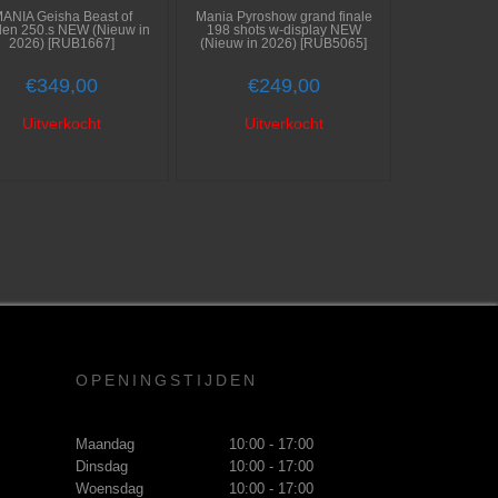
ANIA Geisha Beast of
Mania Pyroshow grand finale
den 250.s NEW (Nieuw in
198 shots w-display NEW
2026) [RUB1667]
(Nieuw in 2026) [RUB5065]
€
349,00
€
249,00
Uitverkocht
Uitverkocht
OPENINGSTIJDEN
Maandag
10:00 - 17:00
Dinsdag
10:00 - 17:00
Woensdag
10:00 - 17:00