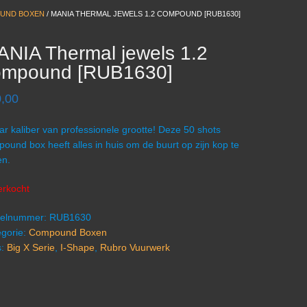
UND BOXEN
/ MANIA THERMAL JEWELS 1.2 COMPOUND [RUB1630]
NIA Thermal jewels 1.2
ompound [RUB1630]
,00
r kaliber van professionele grootte! Deze 50 shots
ound box heeft alles in huis om de buurt op zijn kop te
en.
erkocht
ikelnummer:
RUB1630
gorie:
Compound Boxen
s:
Big X Serie
,
I-Shape
,
Rubro Vuurwerk