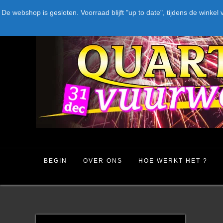
Spring
LEVERANCIERS
TYPE
AANBIEDINGEN
CATEGORIE
De webshop is gesloten. Voorraad blijft "up to date", tijdens de win
naar
inhoud
BEGIN
OVER ONS
HOE WERKT HET ?