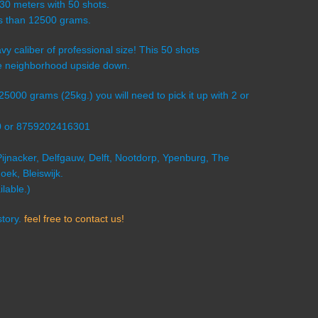
-30 meters with 50 shots.
ess than 12500 grams.
vy caliber of professional size! This 50 shots
e neighborhood upside down.
 25000 grams (25kg.) you will need to pick it up with 2 or
0 or 8759202416301
Pijnacker, Delfgauw, Delft, Nootdorp, Ypenburg, The
ek, Bleiswijk.
lable.)
story.
feel free to contact us!