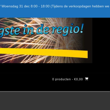
Bel ons: + 015-369.22.05
Delftsestraatweg 26d, 2641nb
:59 / Woensdag 31 dec 8:00 - 18:00 (Tijdens de verkoopdagen hebben we
0 producten
- €0,00