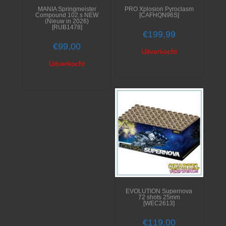
MANIA Springmeister
PRO Xplosion Pyroclasm
Compound 102.s NEW
[CAFHQN96S]
(Nieuw in 2026)
[RUB1478]
€
199,99
€
99,00
Uitverkocht
Uitverkocht
EVOLUTION Supernova
72 shots 25mm
[WEC2613]
€
119,00