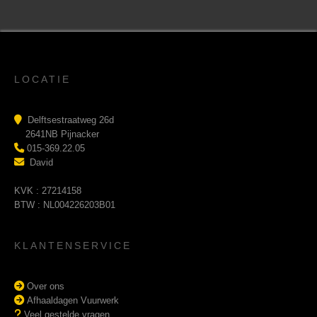
LOCATIE
Delftsestraatweg 26d
2641NB Pijnacker
015-369.22.05
David
KVK : 27214158
BTW : NL004226203B01
KLANTENSERVICE
Over ons
Afhaaldagen Vuurwerk
Veel gestelde vragen