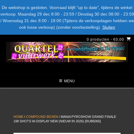
Spring
Bel ons: + 015-369.22.05
Delftsestraatweg 26d, 2641nb
De webshop is gesloten. Voorraad blijft "up to date", tijdens de winkel
naar
verkoop. Maandag 29 dec 8:00 - 23:59 / Dinsdag 30 dec 08:00 - 23:59
inhoud
/ Woensdag 31 dec 8:00 - 18:00 (Tijdens de verkoopdagen hebben we
LEVERANCIERS
TYPE
AANBIEDINGEN
CATEGORIE
ook losse verkoop) (zonder voorbestelling).
Sluiten
NIEUW DIT JAAR
0 producten
- €0,00
MENU
HOME
/
COMPOUND BOXEN
/ MANIA PYROSHOW GRAND FINALE
198 SHOTS W-DISPLAY NEW (NIEUW IN 2026) [RUB5065]