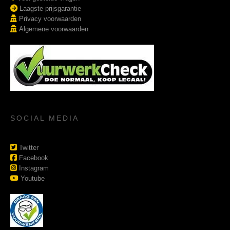
Laagste prijsgarantie
Privacy voorwaarden
Algemene voorwaarden
SOCIAL MEDIA
Twitter
Facebook
Instagram
Youtube