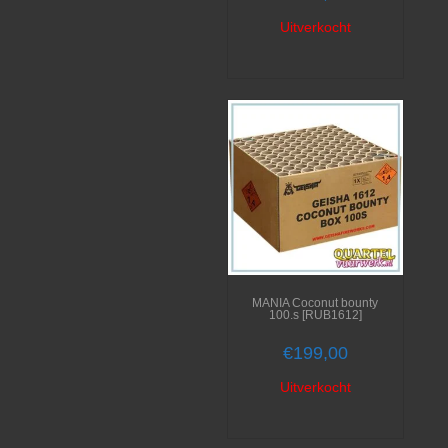
Uitverkocht
MANIA Coconut bounty
100.s [RUB1612]
€
199,00
Uitverkocht