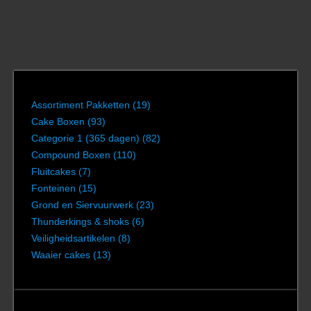
Assortiment Pakketten
(19)
Cake Boxen
(93)
Categorie 1 (365 dagen)
(82)
Compound Boxen
(110)
Fluitcakes
(7)
Fonteinen
(15)
Grond en Siervuurwerk
(23)
Thunderkings & shoks
(6)
Veiligheidsartikelen
(8)
Waaier cakes
(13)