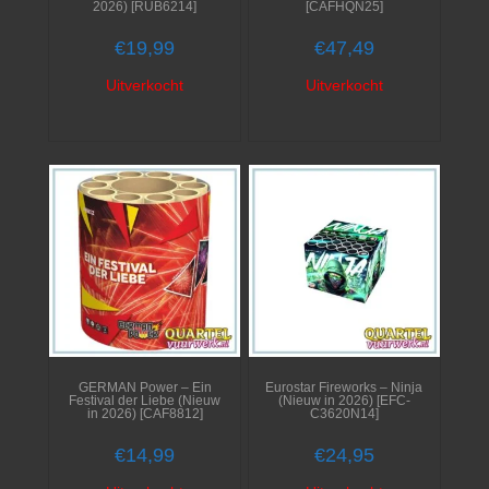
2026) [RUB6214]
[CAFHQN25]
€
19,99
€
47,49
Uitverkocht
Uitverkocht
GERMAN Power – Ein
Eurostar Fireworks – Ninja
Festival der Liebe (Nieuw
(Nieuw in 2026) [EFC-
in 2026) [CAF8812]
C3620N14]
€
14,99
€
24,95