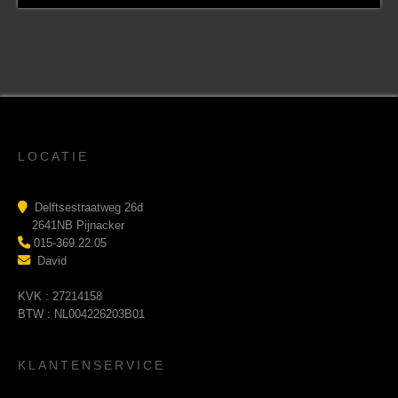
LOCATIE
Delftsestraatweg 26d
2641NB Pijnacker
015-369.22.05
David
KVK : 27214158
BTW : NL004226203B01
KLANTENSERVICE