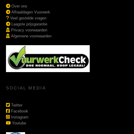
Over ons
Afhaaldagen Vuurwerk
Veel gestelde vragen
Laagste prijsgarantie
Privacy voorwaarden
Algemene voorwaarden
SOCIAL MEDIA
Twitter
Facebook
Instagram
Youtube