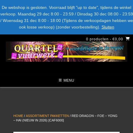
Spring
Bel ons: + 015-369.22.05
Delftsestraatweg 26d, 2641nb
De webshop is gesloten. Voorraad blijft "up to date", tijdens de winkel
naar
verkoop. Maandag 29 dec 8:00 - 23:59 / Dinsdag 30 dec 08:00 - 23:59
inhoud
/ Woensdag 31 dec 8:00 - 18:00 (Tijdens de verkoopdagen hebben we
LEVERANCIERS
TYPE
AANBIEDINGEN
CATEGORIE
ook losse verkoop) (zonder voorbestelling).
Sluiten
NIEUW DIT JAAR
0 producten
- €0,00
MENU
HOME
/
ASSORTIMENT PAKKETTEN
/ RED DRAGON – FOE – YONG
– HAI (NIEUW IN 2026) [CAF6000]