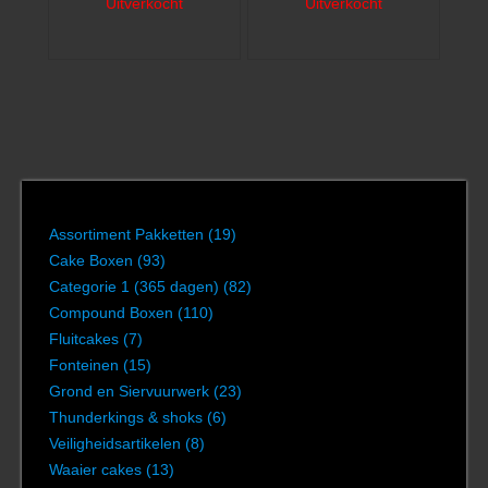
Uitverkocht
Uitverkocht
Assortiment Pakketten
(19)
Cake Boxen
(93)
Categorie 1 (365 dagen)
(82)
Compound Boxen
(110)
Fluitcakes
(7)
Fonteinen
(15)
Grond en Siervuurwerk
(23)
Thunderkings & shoks
(6)
Veiligheidsartikelen
(8)
Waaier cakes
(13)