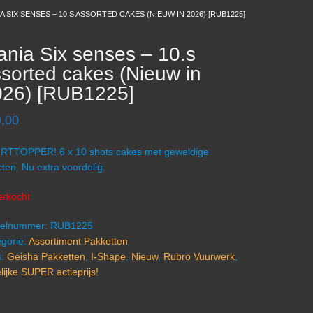
A SIX SENSES – 10.S ASSORTED CAKES (NIEUW IN 2026) [RUB1225]
nia Six senses – 10.s
sorted cakes (Nieuw in
026) [RUB1225]
,00
RTTOPPER! 6 x 10 shots cakes met geweldige
cten. Nu extra voordelig.
erkocht
ikelnummer:
RUB1225
gorie:
Assortiment Pakketten
s:
Geisha Pakketten
,
I-Shape
,
Nieuw
,
Rubro Vuurwerk
,
elijke SUPER actieprijs!