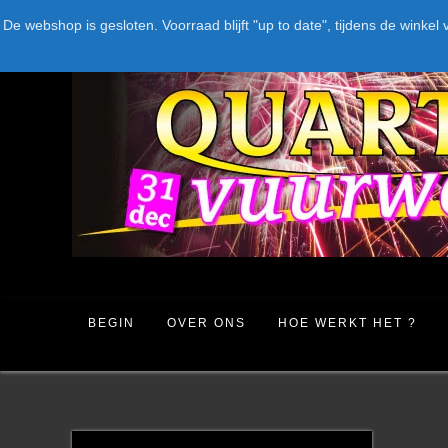
Spring
LEVERANCIERS
TYPE
AANBIEDINGEN
CATEGORIE
De webshop is gesloten. Voorraad blijft "up to date", tijdens de win
naar
inhoud
BEGIN
OVER ONS
HOE WERKT HET ?