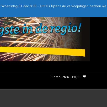
Bel ons: + 015-369.22.05
Delftsestraatweg 26d, 2641nb
:59 / Woensdag 31 dec 8:00 - 18:00 (Tijdens de verkoopdagen hebben we
0 producten
- €0,00