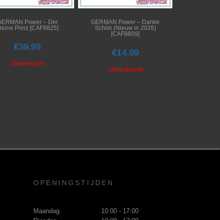
GERMAN Power – Der
GERMAN Power – Danke
leine Prinz [CAF8825]
Schön (Nieuw in 2026)
[CAF8809]
€
39,99
€
14,99
Uitverkocht
Uitverkocht
OPENINGSTIJDEN
Maandag
10:00 - 17:00