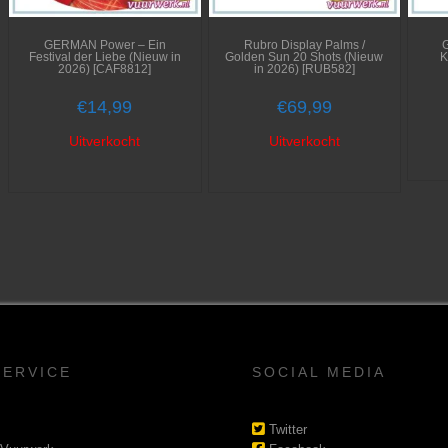
GERMAN Power – Ein
Rubro Display Palms /
Festival der Liebe (Nieuw in
Golden Sun 20 Shots (Nieuw
K
2026) [CAF8812]
in 2026) [RUB582]
€
14,99
€
69,99
Uitverkocht
Uitverkocht
SERVICE
SOCIAL MEDIA
Twitter