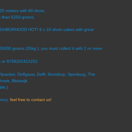
-25 meters with 60 shots.
ss than 6250 grams.
 NEIGHBORHOOD HOT! 6 x 10 shots cakes with great
 25000 grams (25kg.), you must collect it with 2 or more
5 or 8758202412252
Pijnacker, Delfgauw, Delft, Nootdorp, Ypenburg, The
oek, Bleiswijk.
ble.)
story.
feel free to contact us!