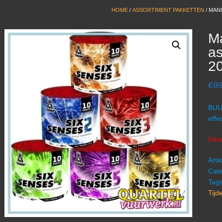
HOME
/
ASSORTIMENT PAKKETTEN
/ MANI
Ma
as
2
€
99
BUU
effe
Uitv
Art
Cate
Tag
Tijd