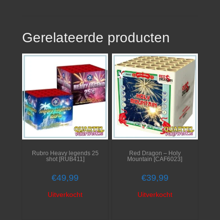
Gerelateerde producten
Rubro Heavy legends 25
Red Dragon – Holy
shot [RUB411]
Mountain [CAF6023]
€
49,99
€
39,99
Uitverkocht
Uitverkocht