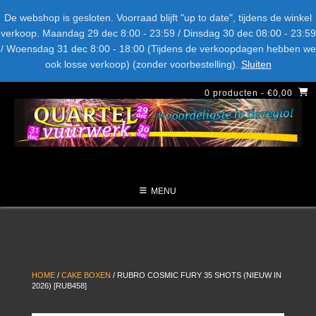
Spring
Bel ons: + 015-369.22.05
Delftsestraatweg 26d, 2641nb
De webshop is gesloten. Voorraad blijft "up to date", tijdens de winkel
naar
verkoop. Maandag 29 dec 8:00 - 23:59 / Dinsdag 30 dec 08:00 - 23:59
inhoud
/ Woensdag 31 dec 8:00 - 18:00 (Tijdens de verkoopdagen hebben we
LEVERANCIERS
TYPE
AANBIEDINGEN
CATEGORIE
ook losse verkoop) (zonder voorbestelling).
Sluiten
NIEUW DIT JAAR
0 producten
- €0,00
MENU
HOME
/
CAKE BOXEN
/ RUBRO COSMIC FURY 35 SHOTS (NIEUW IN
2026) [RUB458]