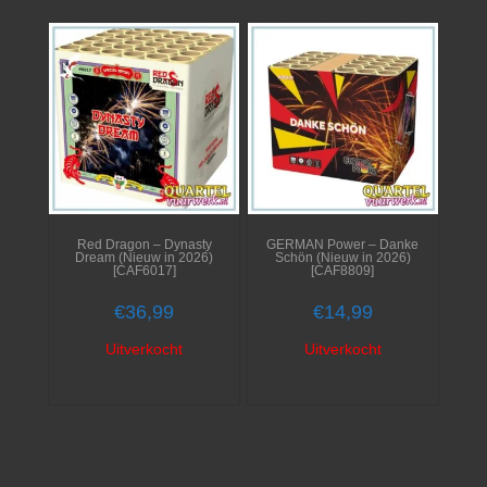
Red Dragon – Dynasty
GERMAN Power – Danke
Dream (Nieuw in 2026)
Schön (Nieuw in 2026)
[CAF6017]
[CAF8809]
€
36,99
€
14,99
Uitverkocht
Uitverkocht