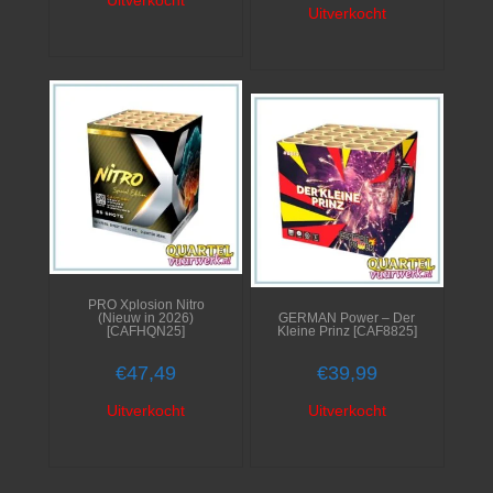
Uitverkocht
Uitverkocht
PRO Xplosion Nitro
(Nieuw in 2026)
GERMAN Power – Der
[CAFHQN25]
Kleine Prinz [CAF8825]
€
47,49
€
39,99
Uitverkocht
Uitverkocht