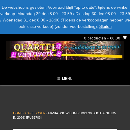
Spring
Bel ons: + 015-369.22.05
Delftsestraatweg 26d, 2641nb
De webshop is gesloten. Voorraad blijft "up to date", tijdens de winkel
naar
verkoop. Maandag 29 dec 8:00 - 23:59 / Dinsdag 30 dec 08:00 - 23:59
inhoud
/ Woensdag 31 dec 8:00 - 18:00 (Tijdens de verkoopdagen hebben we
LEVERANCIERS
TYPE
AANBIEDINGEN
CATEGORIE
ook losse verkoop) (zonder voorbestelling).
Sluiten
NIEUW DIT JAAR
0 producten
- €0,00
MENU
HOME
/
CAKE BOXEN
/ MANIA SNOW BLIND 500G 30 SHOTS (NIEUW
IN 2026) [RUB1703]