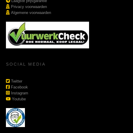
Laagste prijsgarantie
Privacy voorwaarden
Algemene voorwaarden
SOCIAL MEDIA
Twitter
Facebook
Instagram
Youtube