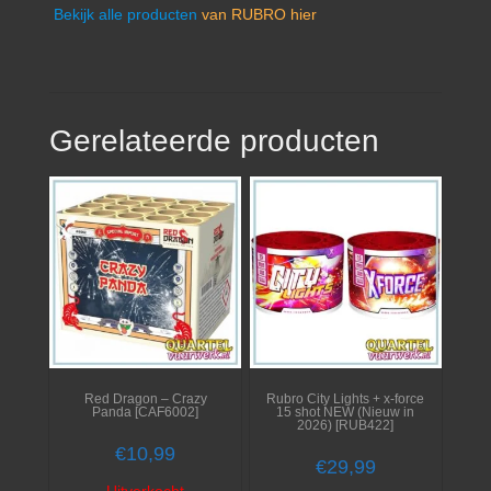
Bekijk alle producten
van RUBRO hier
Gerelateerde producten
Red Dragon – Crazy
Rubro City Lights + x-force
Panda [CAF6002]
15 shot NEW (Nieuw in
2026) [RUB422]
€
10,99
€
29,99