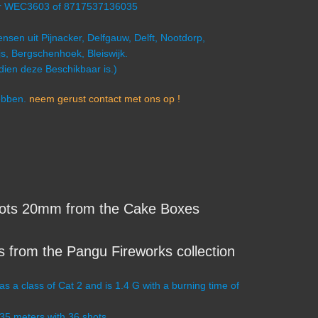
mer WEC3603 of 8717537136035
nsen uit Pijnacker, Delfgauw, Delft, Nootdorp,
s, Bergschenhoek, Bleiswijk.
ndien deze Beschikbaar is.)
hebben.
neem gerust contact met ons op !
ots 20mm from the Cake Boxes
 from the Pangu Fireworks collection
 class of Cat 2 and is 1.4 G with a burning time of
-35 meters with 36 shots.