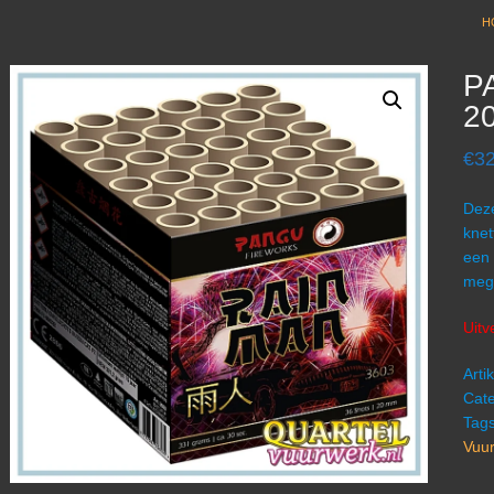
H
P
2
€
32
Deze
knet
een 
mega
Uitv
Art
Cate
Tag
Vuu