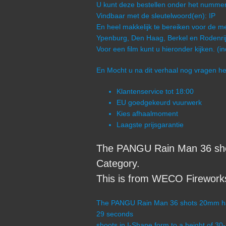
U kunt deze bestellen onder het num
Vindbaar met de sleutelwoord(en): IP
En heel makkelijk te bereiken voor de me
Ypenburg, Den Haag, Berkel en Rodenrij
Voor een film kunt u hieronder kijken. (i
En Mocht u na dit verhaal nog vragen 
Klantenservice tot 18:00
EU goedgekeurd vuurwerk
Kies afhaalmoment
Laagste prijsgarantie
The PANGU Rain Man 36 sh
Category.
This is from WECO Fireworks
The PANGU Rain Man 36 shots 20mm has a
29 seconds
shoots in I-Shape form to a height of 30