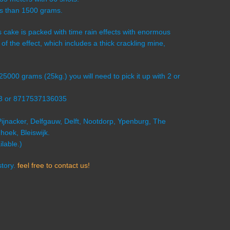
ess than 1500 grams.
is cake is packed with time rain effects with enormous
ff of the effect, which includes a thick crackling mine,
 25000 grams (25kg.) you will need to pick it up with 2 or
03 or 8717537136035
Pijnacker, Delfgauw, Delft, Nootdorp, Ypenburg, The
oek, Bleiswijk.
lable.)
story.
feel free to contact us!