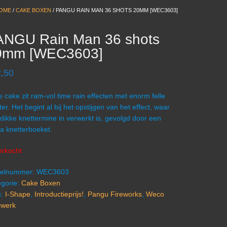
OME
/
CAKE BOXEN
/ PANGU RAIN MAN 36 SHOTS 20MM [WEC3603]
ANGU Rain Man 36 shots
0mm [WEC3603]
,50
 cake zit ram-vol time rain effecten met enorm felle
ter. Het begint al bij het opstijgen van het effect, waar
dikke knettermine in verwerkt is, gevolgd door een
 knetterboeket.
erkocht
ikelnummer:
WEC3603
gorie:
Cake Boxen
s:
I-Shape
,
Introductieprijs!
,
Pangu Fireworks
,
Weco
rwerk