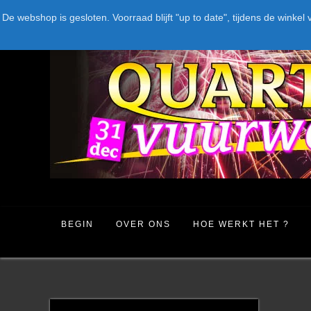
Spring
LEVERANCIERS
TYPE
AANBIEDINGEN
CATEGORIE
De webshop is gesloten. Voorraad blijft "up to date", tijdens de win
naar
inhoud
BEGIN
OVER ONS
HOE WERKT HET ?