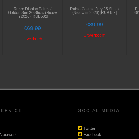
Rubro Display Palms /
Rubro Cosmic Fury 35 Shots
R
Golden Sun 20 Shots (Nieuw
(Nieuw in 2026) [RUB458]
40
in 2026) [RUB582]
€
39,99
€
69,99
Uitverkocht
Uitverkocht
SERVICE
SOCIAL MEDIA
Twitter
 Vuurwerk
Facebook