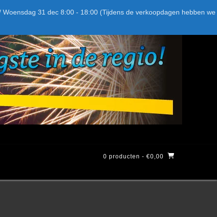
Bel ons: + 015-369.22.05
Delftsestraatweg 26d, 2641nb
:59 / Woensdag 31 dec 8:00 - 18:00 (Tijdens de verkoopdagen hebben we
0 producten
- €0,00