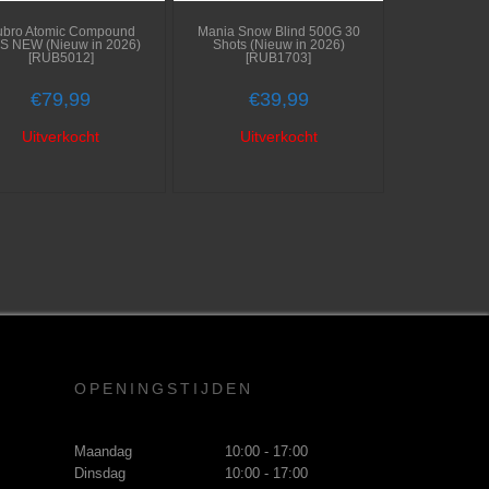
ubro Atomic Compound
Mania Snow Blind 500G 30
’S NEW (Nieuw in 2026)
Shots (Nieuw in 2026)
[RUB5012]
[RUB1703]
€
79,99
€
39,99
Uitverkocht
Uitverkocht
OPENINGSTIJDEN
Maandag
10:00 - 17:00
Dinsdag
10:00 - 17:00