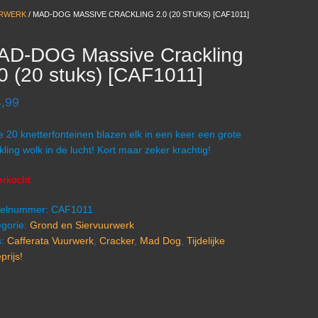
URWERK
/ MAD-DOG MASSIVE CRACKLING 2.0 (20 STUKS) [CAF1011]
AD-DOG Massive Crackling
0 (20 stuks) [CAF1011]
,99
 20 knetterfonteinen blazen elk in een keer een grote
kling wolk in de lucht! Kort maar zeker krachtig!
erkocht
ikelnummer:
CAF1011
gorie:
Grond en Siervuurwerk
s:
Cafferata Vuurwerk
,
Cracker
,
Mad Dog
,
Tijdelijke
prijs!