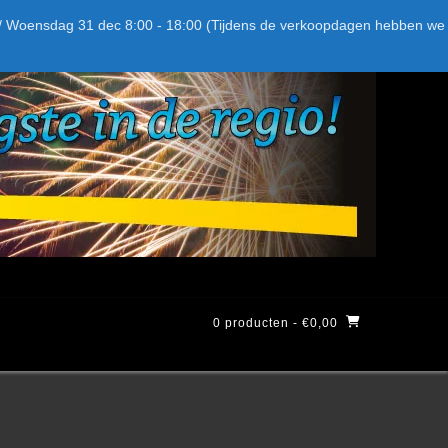
Bel ons: + 015-369.22.05
Delftsestraatweg 26d, 2641nb
:59 / Woensdag 31 dec 8:00 - 18:00 (Tijdens de verkoopdagen hebben we
0 producten
- €0,00