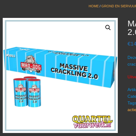
HOME
/
GROND EN SIERVU
M
2.
€
14
Deze
crac
Uitv
Art
Cate
Tag
actie