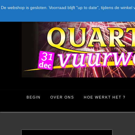
Spring
LEVERANCIERS
TYPE
AANBIEDINGEN
CATEGORIE
De webshop is gesloten. Voorraad blijft "up to date", tijdens de win
naar
inhoud
BEGIN
OVER ONS
HOE WERKT HET ?