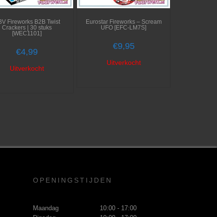
V Fireworks B2B Twist
Eurostar Fireworks – Scream
Crackers | 30 stuks
UFO [EFC-LM7S]
[WEC1101]
€
9,95
€
4,99
Uitverkocht
Uitverkocht
OPENINGSTIJDEN
Maandag
10:00 - 17:00