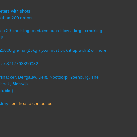
eters with shots.
ss than 200 grams.
ese 20 crackling fountains each blow a large crackling
t!
s 25000 grams (25kg.) you must pick it up with 2 or more
1 or 8717703390032
Pijnacker, Delfgauw, Delft, Nootdorp, Ypenburg, The
oek, Bleiswijk.
lable.)
story.
feel free to contact us!