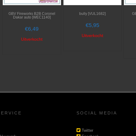
GBV Fireworks B2B Coronel
bully [VUL1682]
GB
Dakar auto [WEC1140]
€
5,95
€
6,49
Uitverkocht
Uitverkocht
SERVICE
SOCIAL MEDIA
Twitter