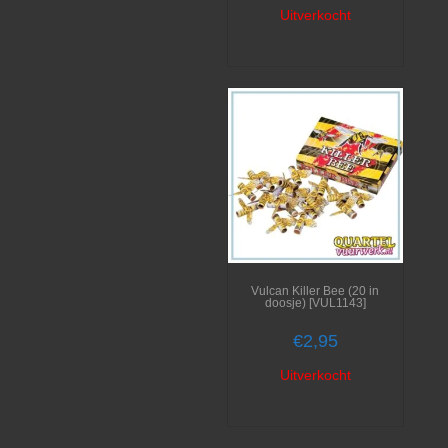
Uitverkocht
Vulcan Killer Bee (20 in
doosje) [VUL1143]
€
2,95
Uitverkocht