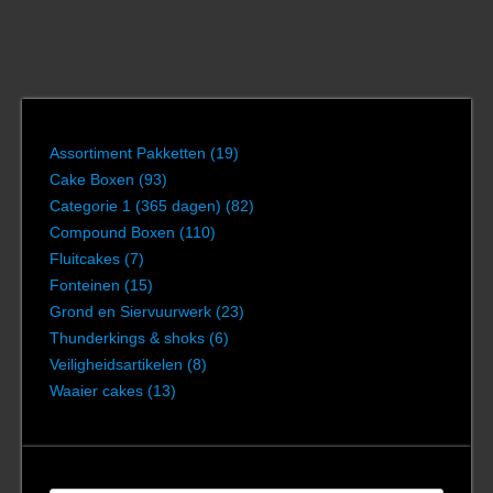
Assortiment Pakketten
(19)
Cake Boxen
(93)
Categorie 1 (365 dagen)
(82)
Compound Boxen
(110)
Fluitcakes
(7)
Fonteinen
(15)
Grond en Siervuurwerk
(23)
Thunderkings & shoks
(6)
Veiligheidsartikelen
(8)
Waaier cakes
(13)