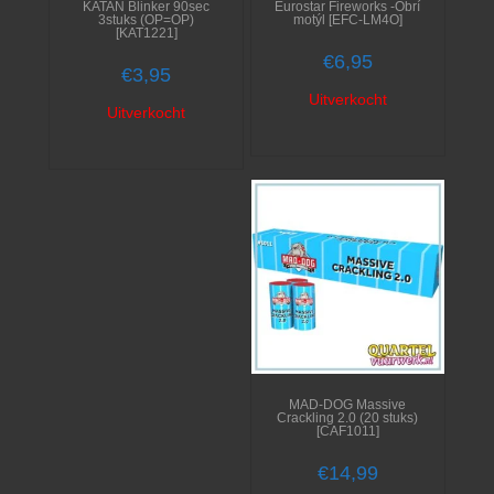
KATAN Blinker 90sec
Eurostar Fireworks -Obrí
3stuks (OP=OP)
motýl [EFC-LM4O]
[KAT1221]
€
6,95
€
3,95
Uitverkocht
Uitverkocht
MAD-DOG Massive
Crackling 2.0 (20 stuks)
[CAF1011]
€
14,99