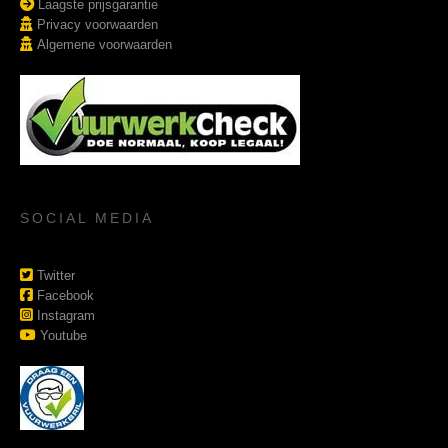
Laagste prijsgarantie
Privacy voorwaarden
Algemene voorwaarden
SOCIAL MEDIA
Twitter
Facebook
Instagram
Youtube