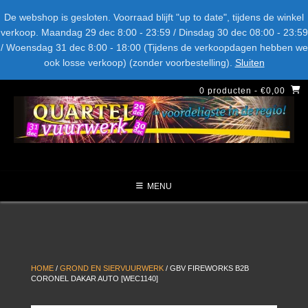
Spring
Bel ons: + 015-369.22.05
Delftsestraatweg 26d, 2641nb
De webshop is gesloten. Voorraad blijft "up to date", tijdens de winkel
naar
verkoop. Maandag 29 dec 8:00 - 23:59 / Dinsdag 30 dec 08:00 - 23:59
inhoud
/ Woensdag 31 dec 8:00 - 18:00 (Tijdens de verkoopdagen hebben we
LEVERANCIERS
TYPE
AANBIEDINGEN
CATEGORIE
ook losse verkoop) (zonder voorbestelling).
Sluiten
NIEUW DIT JAAR
0 producten
- €0,00
MENU
HOME
/
GROND EN SIERVUURWERK
/ GBV FIREWORKS B2B
CORONEL DAKAR AUTO [WEC1140]