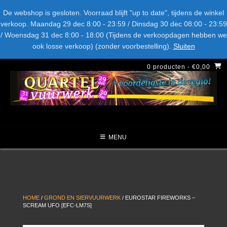
Spring
Bel ons: + 015-369.22.05
Delftsestraatweg 26d, 2641nb
De webshop is gesloten. Voorraad blijft "up to date", tijdens de winkel
naar
verkoop. Maandag 29 dec 8:00 - 23:59 / Dinsdag 30 dec 08:00 - 23:59
inhoud
/ Woensdag 31 dec 8:00 - 18:00 (Tijdens de verkoopdagen hebben we
LEVERANCIERS
TYPE
AANBIEDINGEN
CATEGORIE
ook losse verkoop) (zonder voorbestelling).
Sluiten
NIEUW DIT JAAR
0 producten
- €0,00
MENU
HOME
/
GROND EN SIERVUURWERK
/ EUROSTAR FIREWORKS –
SCREAM UFO [EFC-LM7S]