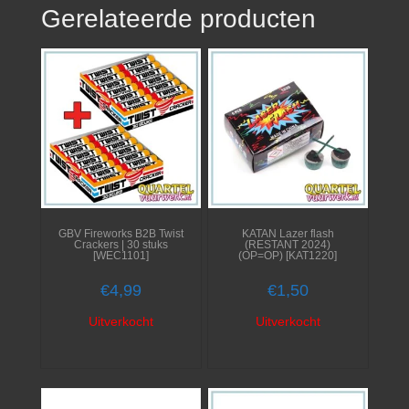
Gerelateerde producten
GBV Fireworks B2B Twist
KATAN Lazer flash
Crackers | 30 stuks
(RESTANT 2024)
[WEC1101]
(OP=OP) [KAT1220]
€
4,99
€
1,50
Uitverkocht
Uitverkocht