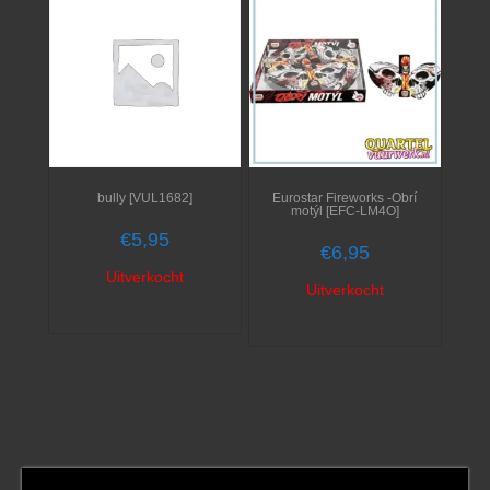
bully [VUL1682]
Eurostar Fireworks -Obrí
motýl [EFC-LM4O]
€
5,95
€
6,95
Uitverkocht
Uitverkocht