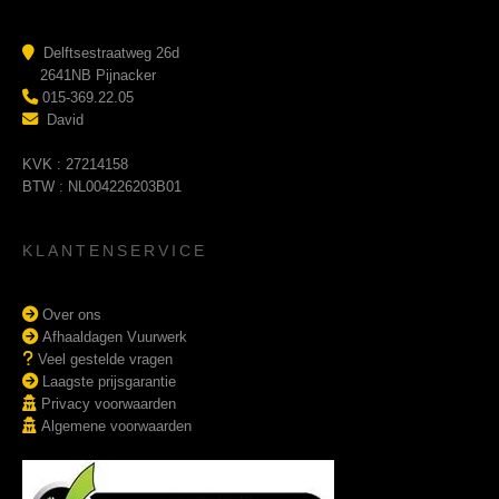
Delftsestraatweg 26d
2641NB Pijnacker
015-369.22.05
David
KVK : 27214158
BTW : NL004226203B01
KLANTENSERVICE
Over ons
Afhaaldagen Vuurwerk
Veel gestelde vragen
Laagste prijsgarantie
Privacy voorwaarden
Algemene voorwaarden