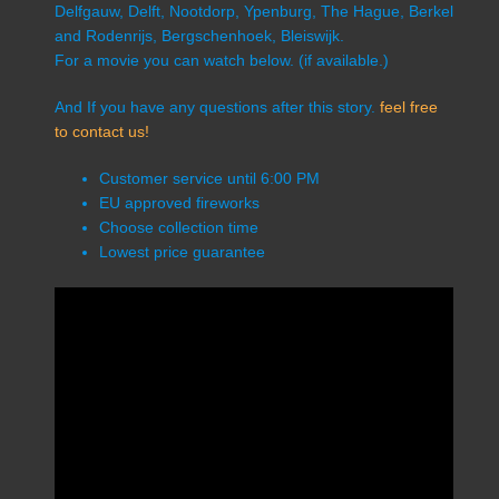
Delfgauw, Delft, Nootdorp, Ypenburg, The Hague, Berkel
and Rodenrijs, Bergschenhoek, Bleiswijk.
For a movie you can watch below. (if available.)
And If you have any questions after this story.
feel free
to contact us!
Customer service until 6:00 PM
EU approved fireworks
Choose collection time
Lowest price guarantee