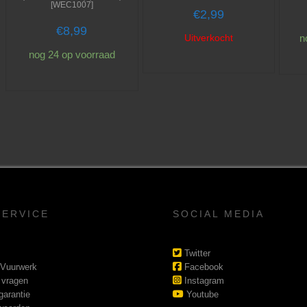
[WEC1007]
€
2,99
€
8,99
Uitverkocht
n
nog 24 op voorraad
SERVICE
SOCIAL MEDIA
Twitter
 Vuurwerk
Facebook
 vragen
Instagram
garantie
Youtube