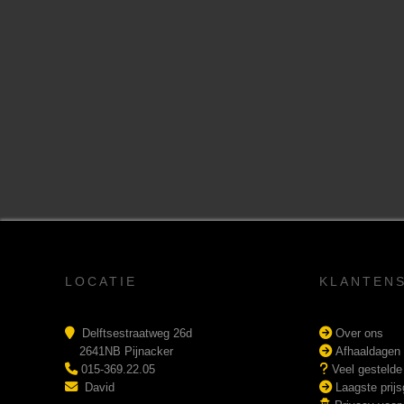
LOCATIE
KLANTEN
Delftsestraatweg 26d
Over ons
2641NB Pijnacker
Afhaaldagen
015-369.22.05
Veel gestelde
David
Laagste prijs