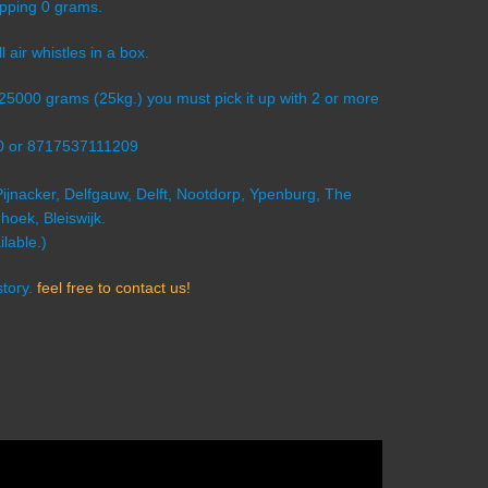
opping 0 grams.
l air whistles in a box.
s 25000 grams (25kg.) you must pick it up with 2 or more
0 or 8717537111209
Pijnacker, Delfgauw, Delft, Nootdorp, Ypenburg, The
oek, Bleiswijk.
lable.)
story.
feel free to contact us!