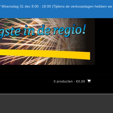
Bel ons: + 015-369.22.05
Delftsestraatweg 26d, 2641nb
:59 / Woensdag 31 dec 8:00 - 18:00 (Tijdens de verkoopdagen hebben we
0 producten
- €0,00