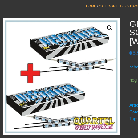
HOME
/
CATEGORIE 1 (365 DAG
G
S
[
€
5,
sche
nog
Art
Cate
Tag