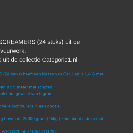
SCREAMERS (24 stuks) uit de
rvuurwerk.
it de collectie Categorie1.nl
4 stuks) heeft een klasse van Cat 1 en is 1,4 G met
an n.v.t. meter met schoten.
iefst het gewicht van 0 gram.
schelle luchthuilers in een doosje.
ling boven de 25000 gram (25kg.) komt dient u deze met
er WEC1120 of 8717537111209