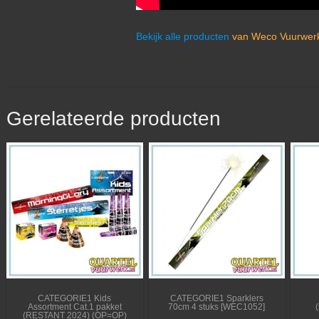
Bekijk alle producten
van Weco Vuurwerk
Gerelateerde producten
CATEGORIE1 Kids
CATEGORIE1 Sparklers
Assortment Cat.1 pakket
70cm 4 stuks [WEC1052]
(
(RESTANT 2024) (OP=OP)