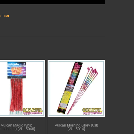
 hier
Vulcan Magic Whip
Vulcan Morning Glory (6st)
knetterlint) [VUL5048]
[VUL5014]