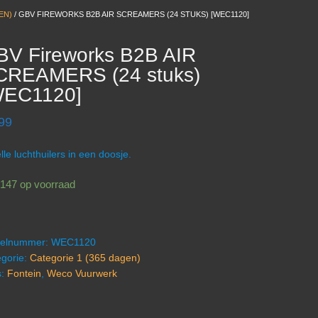
EN)
/ GBV FIREWORKS B2B AIR SCREAMERS (24 STUKS) [WEC1120]
BV Fireworks B2B AIR
CREAMERS (24 stuks)
WEC1120]
99
lle luchthuilers in een doosje.
 147 op voorraad
ikelnummer:
WEC1120
gorie:
Categorie 1 (365 dagen)
s:
Fontein
,
Weco Vuurwerk