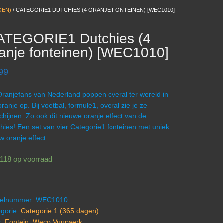
GEN)
/ CATEGORIE1 DUTCHIES (4 ORANJE FONTEINEN) [WEC1010]
ATEGORIE1 Dutchies (4
anje fonteinen) [WEC1010]
99
ranjefans van Nederland poppen overal ter wereld in
oranje op. Bij voetbal, formule1, overal zie je ze
chijnen. Zo ook dit nieuwe oranje effect van de
hies! Een set van vier Categorie1 fonteinen met uniek
w oranje effect.
118 op voorraad
ikelnummer:
WEC1010
gorie:
Categorie 1 (365 dagen)
s:
Fontein
,
Weco Vuurwerk