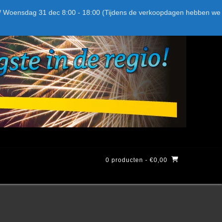
Bel ons: + 015-369.22.05
Delftsestraatweg 26d, 2641nb
:59 / Woensdag 31 dec 8:00 - 18:00 (Tijdens de verkoopdagen hebben we
0 producten
- €0,00