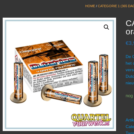
HOME
/
CATEGORIE 1 (365 DA
C
or
€
3,
De O
het 
vers
Dutc
nieu
nog 
Art
Cate
Tag