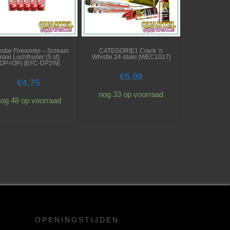
ostar Fireworks – Scream
CATEGORIE1 Crack ’n
maxi Luchthuiler (5 st)
Whistle 24 stuks [WEC1017]
(OP=OP) [EFC-DP2W]
€
5,99
€
4,75
nog 33 op voorraad
og 48 op voorraad
OPENINGSTIJDEN