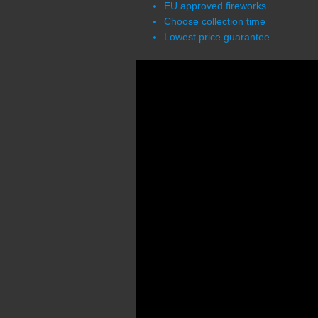
EU approved fireworks
Choose collection time
Lowest price guarantee