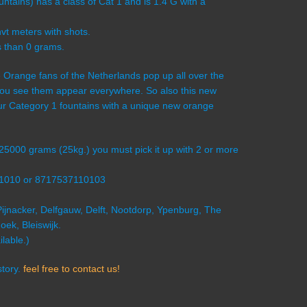
ains) has a class of Cat 1 and is 1.4 G with a
vt meters with shots.
s than 0 grams.
he Orange fans of the Netherlands pop up all over the
, you see them appear everywhere. So also this new
four Category 1 fountains with a unique new orange
s 25000 grams (25kg.) you must pick it up with 2 or more
1010 or 8717537110103
Pijnacker, Delfgauw, Delft, Nootdorp, Ypenburg, The
ek, Bleiswijk.
lable.)
story.
feel free to contact us!