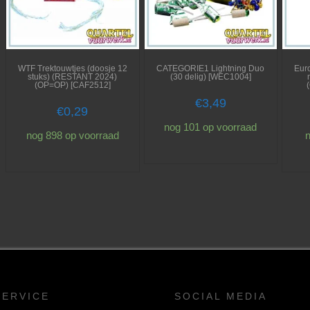
WTF Trektouwtjes (doosje 12
CATEGORIE1 Lightning Duo
Eur
stuks) (RESTANT 2024)
(30 delig) [WEC1004]
(OP=OP) [CAF2512]
€
3,49
€
0,29
nog 101 op voorraad
nog 898 op voorraad
n
SERVICE
SOCIAL MEDIA