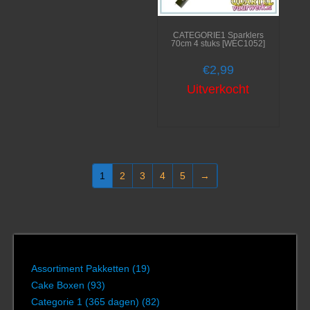
CATEGORIE1 Sparklers
70cm 4 stuks [WEC1052]
€
2,99
Uitverkocht
1
2
3
4
5
→
Assortiment Pakketten
(19)
Cake Boxen
(93)
Categorie 1 (365 dagen)
(82)