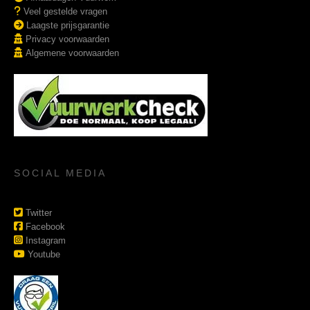
Veel gestelde vragen
Laagste prijsgarantie
Privacy voorwaarden
Algemene voorwaarden
SOCIAL MEDIA
Twitter
Facebook
Instagram
Youtube