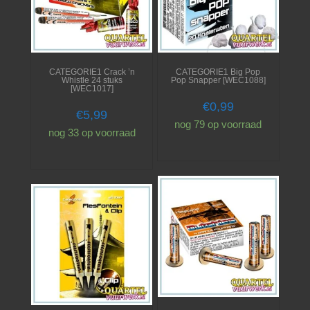
CATEGORIE1 Crack ’n
CATEGORIE1 Big Pop
Whistle 24 stuks
Pop Snapper [WEC1088]
[WEC1017]
€
0,99
€
5,99
nog 79 op voorraad
nog 33 op voorraad