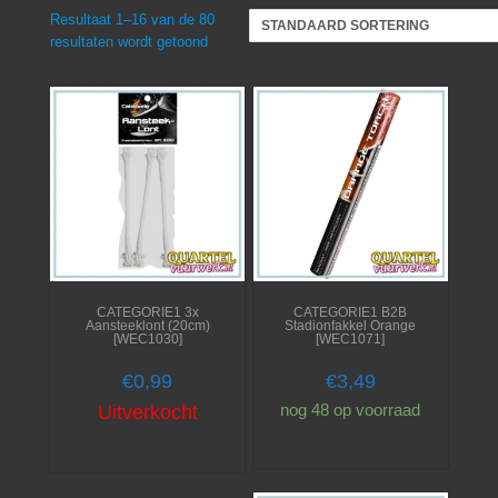
Resultaat 1–16 van de 80
resultaten wordt getoond
CATEGORIE1 3x
CATEGORIE1 B2B
Aansteeklont (20cm)
Stadionfakkel Orange
[WEC1030]
[WEC1071]
€
0,99
€
3,49
nog 48 op voorraad
Uitverkocht