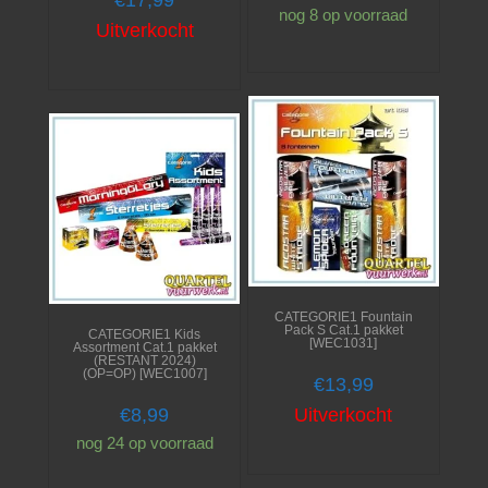
€
17,99
nog 8 op voorraad
Uitverkocht
CATEGORIE1 Fountain
Pack S Cat.1 pakket
CATEGORIE1 Kids
[WEC1031]
Assortment Cat.1 pakket
(RESTANT 2024)
(OP=OP) [WEC1007]
€
13,99
€
8,99
Uitverkocht
nog 24 op voorraad