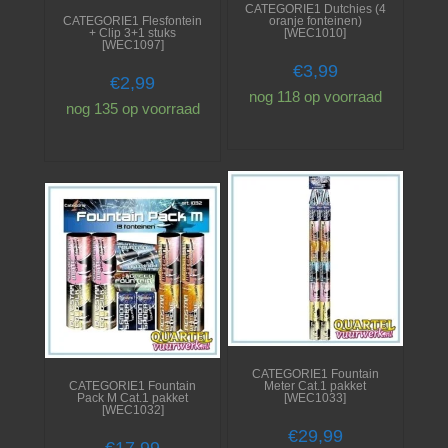
CATEGORIE1 Dutchies (4
CATEGORIE1 Flesfontein
oranje fonteinen)
+ Clip 3+1 stuks
[WEC1010]
[WEC1097]
€
3,99
€
2,99
nog 118 op voorraad
nog 135 op voorraad
CATEGORIE1 Fountain
CATEGORIE1 Fountain
Meter Cat.1 pakket
Pack M Cat.1 pakket
[WEC1033]
[WEC1032]
€
29,99