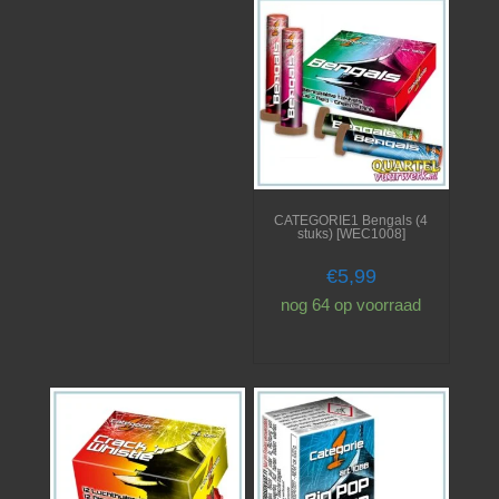
CATEGORIE1 Bengals (4
stuks) [WEC1008]
€
5,99
nog 64 op voorraad