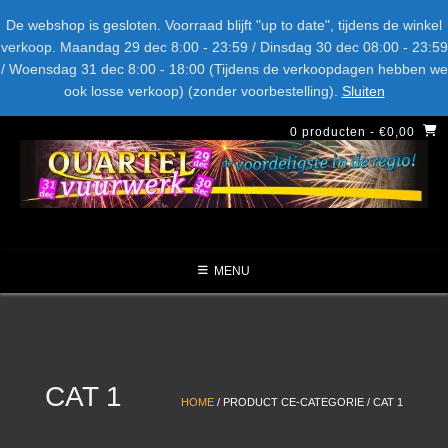
Spring
Bel ons: + 015-369.22.05
Delftsestraatweg 26d, 2641nb
De webshop is gesloten. Voorraad blijft "up to date", tijdens de winkel
naar
verkoop. Maandag 29 dec 8:00 - 23:59 / Dinsdag 30 dec 08:00 - 23:59
inhoud
/ Woensdag 31 dec 8:00 - 18:00 (Tijdens de verkoopdagen hebben we
LEVERANCIERS
TYPE
AANBIEDINGEN
CATEGORIE
ook losse verkoop) (zonder voorbestelling).
Sluiten
NIEUW DIT JAAR
0 producten
- €0,00
MENU
CAT 1
HOME
/ PRODUCT CE-CATEGORIE / CAT 1