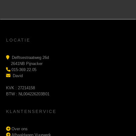
LOCATIE
Delftsestraatweg 26d
2641NB Pijnacker
015-369.22.05
David
KVK : 27214158
BTW : NL004226203B01
KLANTENSERVICE
Over ons
Afhaaldagen Vuurwerk