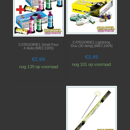
CATEGORIE1 Lightning
CATEGORIE1 Small Four
Duo (30 delig) [WEC1004]
4 stuks [WEC1005]
€
3,49
€
2,99
nog 101 op voorraad
nog 139 op voorraad