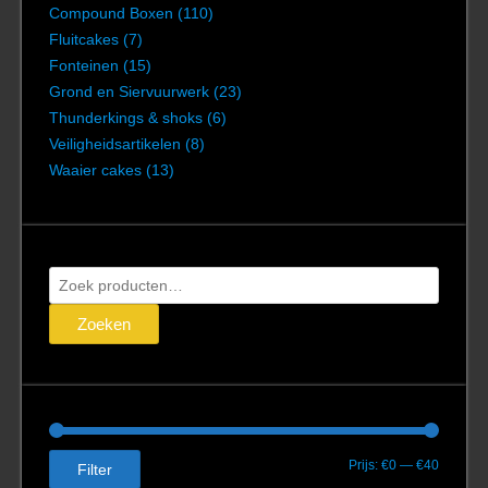
Compound Boxen
(110)
Fluitcakes
(7)
Fonteinen
(15)
Grond en Siervuurwerk
(23)
Thunderkings & shoks
(6)
Veiligheidsartikelen
(8)
Waaier cakes
(13)
Zoeken
naar:
Zoeken
Min.
Max.
Prijs:
€0
—
€40
Filter