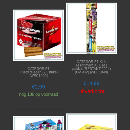
CATEGORIE1 Kids
Assortment XL Cat.1
CATEGORIE1
pakket (RESTANT 2024)
Knetterslagen (25 stuks)
(OP=OP) [WEC1049]
[WEC1002]
€
14,99
€
2,99
Uitverkocht
nog 138 op voorraad