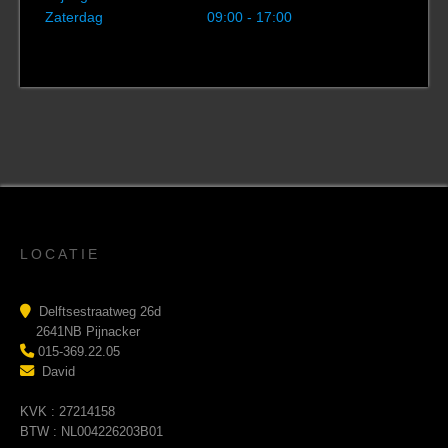
Zaterdag
09:00 - 17:00
LOCATIE
Delftsestraatweg 26d
2641NB Pijnacker
015-369.22.05
David
KVK : 27214158
BTW : NL004226203B01