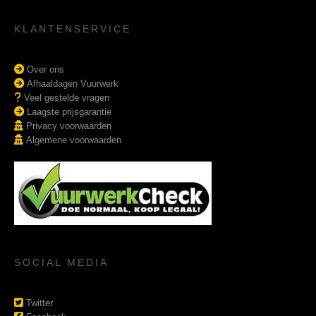
KLANTENSERVICE
Over ons
Afhaaldagen Vuurwerk
Veel gestelde vragen
Laagste prijsgarantie
Privacy voorwaarden
Algemene voorwaarden
SOCIAL MEDIA
Twitter