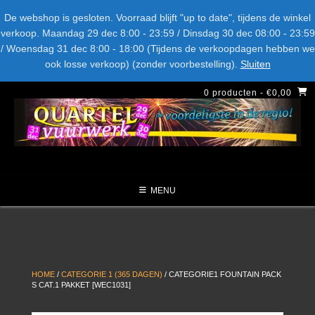
Spring
Bel ons: + 015-369.22.05
Delftsestraatweg 26d, 2641nb
De webshop is gesloten. Voorraad blijft "up to date", tijdens de winkel
naar
verkoop. Maandag 29 dec 8:00 - 23:59 / Dinsdag 30 dec 08:00 - 23:59
inhoud
/ Woensdag 31 dec 8:00 - 18:00 (Tijdens de verkoopdagen hebben we
LEVERANCIERS
TYPE
AANBIEDINGEN
CATEGORIE
ook losse verkoop) (zonder voorbestelling).
Sluiten
NIEUW DIT JAAR
0 producten
- €0,00
MENU
HOME
/
CATEGORIE 1 (365 DAGEN)
/ CATEGORIE1 FOUNTAIN PACK
S CAT.1 PAKKET [WEC1031]