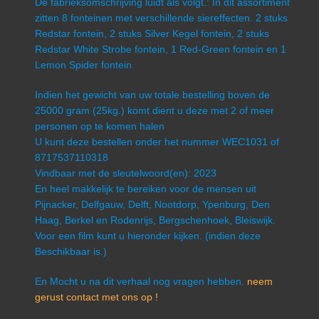
De fabrieksomschrijving luidt als volgt.: In dit assortiment
zitten 8 fonteinen met verschillende siereffecten. 2 stuks
Redstar fontein, 2 stuks Silver Kegel fontein, 2 stuks
Redstar White Strobe fontein, 1 Red-Green fontein en 1
Lemon Spider fontein.
Indien het gewicht van uw totale bestelling boven de
25000 gram (25kg.) komt dient u deze met 2 of meer
personen op te komen halen
U kunt deze bestellen onder het nummer WEC1031 of
8717537110318
Vindbaar met de sleutelwoord(en): 2023
En heel makkelijk te bereiken voor de mensen uit
Pijnacker, Delfgauw, Delft, Nootdorp, Ypenburg, Den
Haag, Berkel en Rodenrijs, Bergschenhoek, Bleiswijk.
Voor een film kunt u hieronder kijken. (indien deze
Beschikbaar is.)
En Mocht u na dit verhaal nog vragen hebben.
neem
gerust contact met ons op !