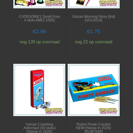
CATEGORIE1 Small Four
Vulcan Morning Glory (6st)
4 stuks [WEC1005]
[VUL5014]
€
2,99
€
1,75
nog 139 op voorraad
nog 22 op voorraad
Vulcan Crackling
Rubro Pirate Cracker
Astronaut (30 stuks)
NEW (Nieuw in 2026)
(Nieuw in 2026)
[RUB7048]