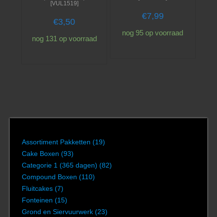
[VUL1519]
€
7,99
€
3,50
nog 95 op voorraad
nog 131 op voorraad
Assortiment Pakketten
(19)
Cake Boxen
(93)
Categorie 1 (365 dagen)
(82)
Compound Boxen
(110)
Fluitcakes
(7)
Fonteinen
(15)
Grond en Siervuurwerk
(23)