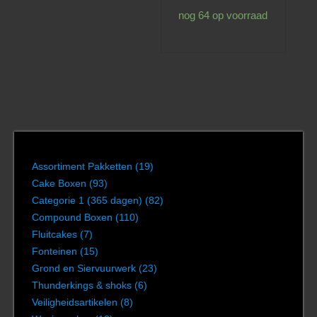
nog 64 op voorraad
Assortiment Pakketten
(19)
Cake Boxen
(93)
Categorie 1 (365 dagen)
(82)
Compound Boxen
(110)
Fluitcakes
(7)
Fonteinen
(15)
Grond en Siervuurwerk
(23)
Thunderkings & shoks
(6)
Veiligheidsartikelen
(8)