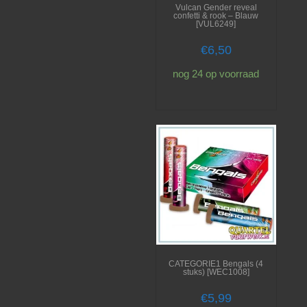
Vulcan Gender reveal
confetti & rook – Blauw
[VUL6249]
€
6,50
nog 24 op voorraad
CATEGORIE1 Bengals (4
stuks) [WEC1008]
€
5,99