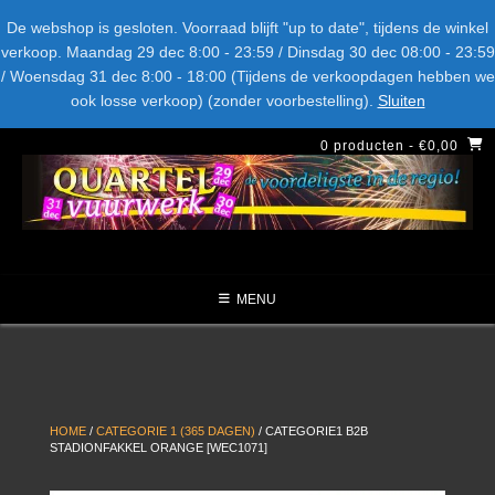
Spring
Bel ons: + 015-369.22.05
Delftsestraatweg 26d, 2641nb
De webshop is gesloten. Voorraad blijft "up to date", tijdens de winkel
naar
verkoop. Maandag 29 dec 8:00 - 23:59 / Dinsdag 30 dec 08:00 - 23:59
inhoud
/ Woensdag 31 dec 8:00 - 18:00 (Tijdens de verkoopdagen hebben we
LEVERANCIERS
TYPE
AANBIEDINGEN
CATEGORIE
ook losse verkoop) (zonder voorbestelling).
Sluiten
NIEUW DIT JAAR
0 producten
- €0,00
MENU
HOME
/
CATEGORIE 1 (365 DAGEN)
/ CATEGORIE1 B2B
STADIONFAKKEL ORANGE [WEC1071]