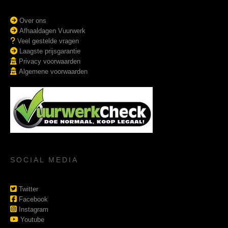
Over ons
Afhaaldagen Vuurwerk
Veel gestelde vragen
Laagste prijsgarantie
Privacy voorwaarden
Algemene voorwaarden
SOCIAL MEDIA
Twitter
Facebook
Instagram
Youtube