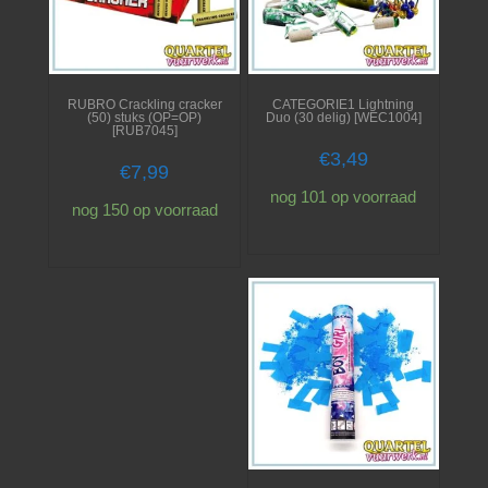
RUBRO Crackling cracker
CATEGORIE1 Lightning
(50) stuks (OP=OP)
Duo (30 delig) [WEC1004]
[RUB7045]
€
3,49
€
7,99
nog 101 op voorraad
nog 150 op voorraad