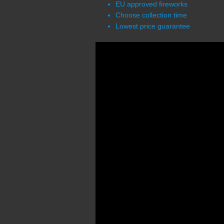
EU approved fireworks
Choose collection time
Lowest price guarantee