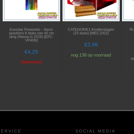
Eurostar Fireworks – Neon
CATEGORIE1 Knetterslagen
RU
sparklers 8 stuks van 40 cm
(25 stuks) [WEC1002]
lang (Nieuw in 2026) [EFC-
VP40N]
€
2,99
€
4,25
nog 138 op voorraad
n
Uitverkocht
SERVICE
SOCIAL MEDIA