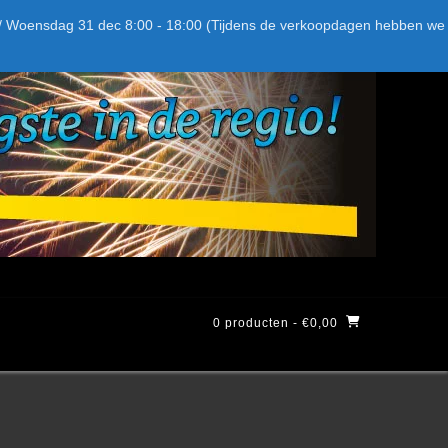
Bel ons: + 015-369.22.05
Delftsestraatweg 26d, 2641nb
:59 / Woensdag 31 dec 8:00 - 18:00 (Tijdens de verkoopdagen hebben we
0 producten
- €0,00