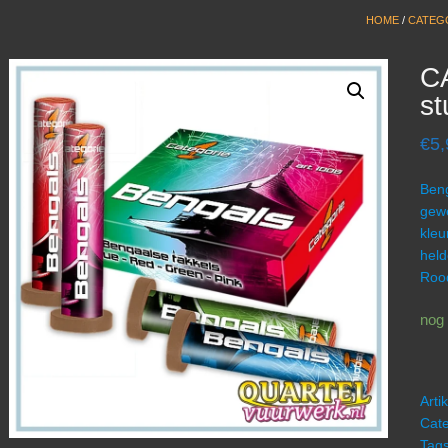
HOME
/
CATEGO
C
s
€
5,
Beng
gewe
kleu
held
Rood
nog 
Art
Cate
Tag