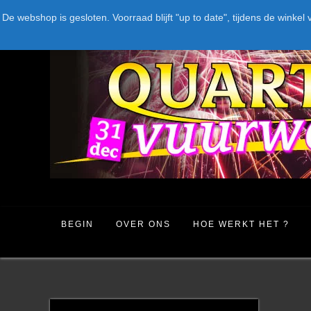
Spring
LEVERANCIERS
TYPE
AANBIEDINGEN
CATEGORIE
De webshop is gesloten. Voorraad blijft "up to date", tijdens de win
naar
inhoud
BEGIN
OVER ONS
HOE WERKT HET ?