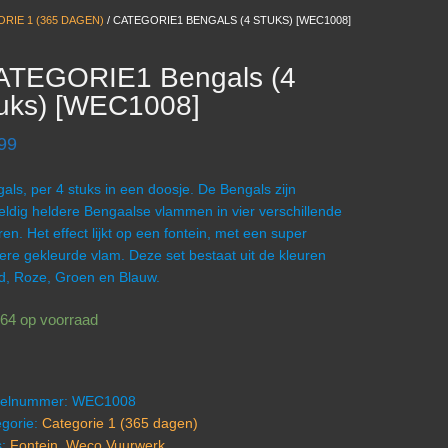
RIE 1 (365 DAGEN)
/ CATEGORIE1 BENGALS (4 STUKS) [WEC1008]
ATEGORIE1 Bengals (4
tuks) [WEC1008]
99
als, per 4 stuks in een doosje. De Bengals zijn
ldig heldere Bengaalse vlammen in vier verschillende
ren. Het effect lijkt op een fontein, met een super
ere gekleurde vlam. Deze set bestaat uit de kleuren
, Roze, Groen en Blauw.
64 op voorraad
ikelnummer:
WEC1008
gorie:
Categorie 1 (365 dagen)
s:
Fontein
,
Weco Vuurwerk