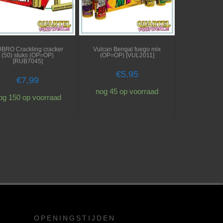
BRO Crackling cracker
Vulcan Bengal fuego mix
(50) stuks (OP=OP)
(OP=OP) [VUL2011]
[RUB7045]
€
5,95
€
7,99
nog 45 op voorraad
og 150 op voorraad
OPENINGSTIJDEN