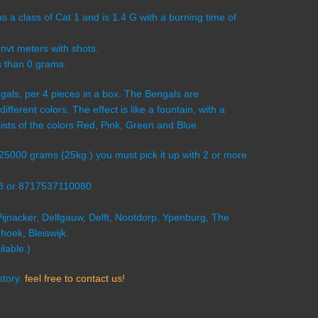
 class of Cat 1 and is 1.4 G with a burning time of
 nvt meters with shots.
s than 0 grams.
ngals, per 4 pieces in a box. The Bengals are
ifferent colors. The effect is like a fountain, with a
ists of the colors Red, Pink, Green and Blue.
s 25000 grams (25kg.) you must pick it up with 2 or more
08 or 8717537110080
Pijnacker, Delfgauw, Delft, Nootdorp, Ypenburg, The
oek, Bleiswijk.
lable.)
story.
feel free to contact us!