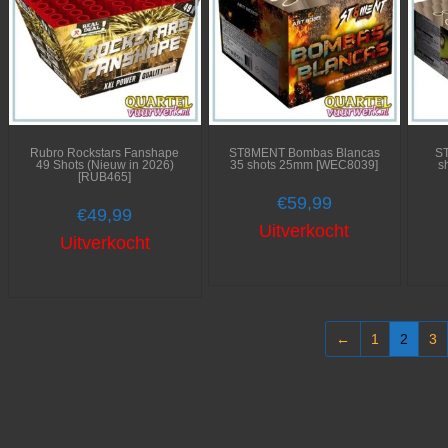
Rubro Rockstars Fanshape
ST8MENT Bombas Blancas
S
49 Shots (Nieuw in 2026)
35 shots 25mm [WEC8039]
s
[RUB465]
€
59,99
€
49,99
Uitverkocht
Uitverkocht
←
1
2
3