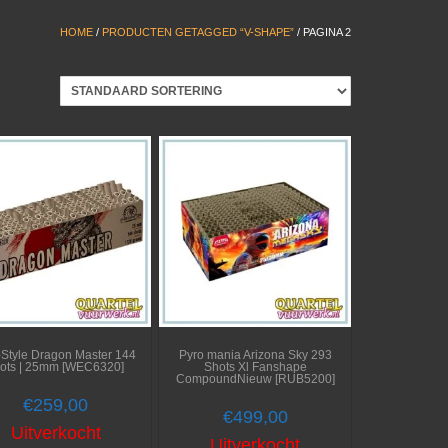
HOME
/
PRODUCTEN GETAGGED “V-SHAPE”
/ PAGINA 2
-Style Dragon Master 144
Pyro mania Arizona Sky 293
ots | 25mm [WEC6320]
Shots Xl Fanshape
CompoundNieuw [RUB5200]
€
259,00
€
499,00
Uitverkocht
Uitverkocht