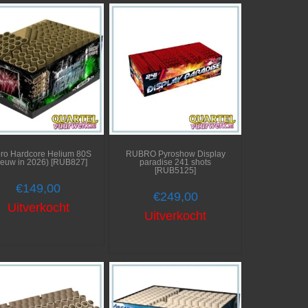
ro Hardcore Helium 80S
RUBRO Pyroshow Display
ieuw in 2026) [RUB827]
paradise 241 shots
[RUB5125]
€
149,00
€
249,00
Uitverkocht
Uitverkocht