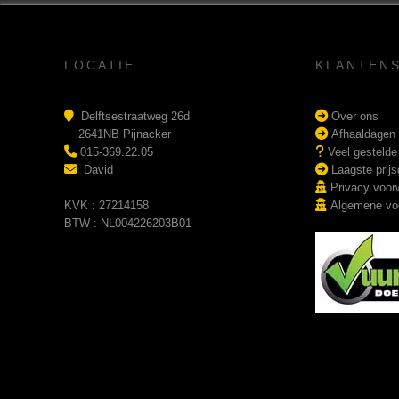
LOCATIE
KLANTEN
Delftsestraatweg 26d
Over ons
2641NB Pijnacker
Afhaaldagen
015-369.22.05
Veel gestelde
David
Laagste prijs
Privacy voor
KVK : 27214158
Algemene vo
BTW : NL004226203B01