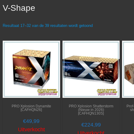
V-Shape
Resultaat 17–32 van de 39 resultaten wordt getoond
PRO Xplosion Dynamite
PRO Xplosion Shatterstorm
Prof
[CAFHQN26]
(Nieuw in 2026)
sh
[CAFHQN130S]
€
49,99
€
224,99
Uitverkocht
Uitverkocht