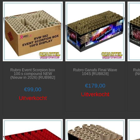
Rubro Event Scorpion box
Rubro Ganafu Final Wave
Rub
100.s compound NEW
104S [RUB828]
(N
(Nieuw in 2026) [RUB982]
€
179,00
€
99,00
Uitverkocht
Uitverkocht