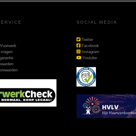
SERVICE
SOCIAL MEDIA
Twitter
 Vuurwerk
Facebook
 vragen
Instagram
garantie
Youtube
waarden
orwaarden