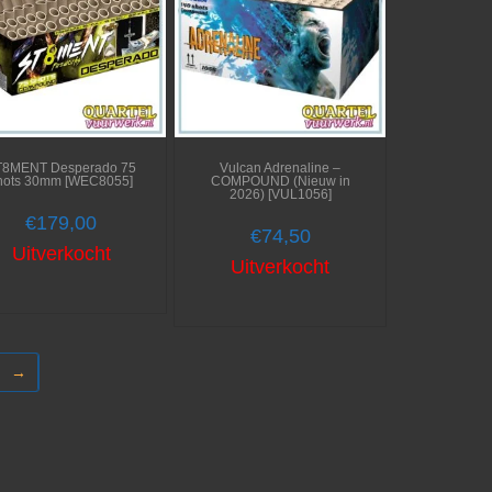
T8MENT Desperado 75
Vulcan Adrenaline –
hots 30mm [WEC8055]
COMPOUND (Nieuw in
2026) [VUL1056]
€
179,00
€
74,50
Uitverkocht
Uitverkocht
→