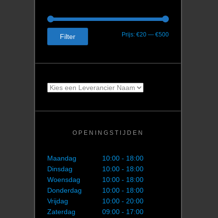
Min.
Max.
Prijs:
€20
—
€500
Filter
prijs
prijs
OPENINGSTIJDEN
Maandag
10:00 - 18:00
Dinsdag
10:00 - 18:00
Woensdag
10:00 - 18:00
Donderdag
10:00 - 18:00
Vrijdag
10:00 - 20:00
Zaterdag
09:00 - 17:00