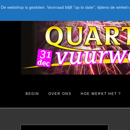
Spring
LEVERANCIERS
TYPE
AANBIEDINGEN
CATEGORIE
De webshop is gesloten. Voorraad blijft "up to date", tijdens de win
naar
inhoud
BEGIN
OVER ONS
HOE WERKT HET ?