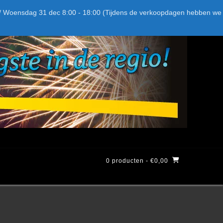
Bel ons: + 015-369.22.05
Delftsestraatweg 26d, 2641nb
:59 / Woensdag 31 dec 8:00 - 18:00 (Tijdens de verkoopdagen hebben we
0 producten
- €0,00