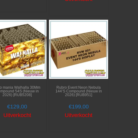
o mania Walhalla 30Mm
Rubro Event Neon Nebula
mpound 54S (Nieuw in
144’S Compound (Nieuw in
2026) [RUB5208]
2026) [RUB951]
€
129,00
€
199,00
Uitverkocht
Uitverkocht