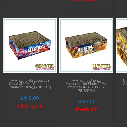
Pyro mania Galáticos 263
Pyro mania Oriental
Pyr
Shots Xl 30Mm Compound
Mandarin 190 Shots 30Mm
Co
(Nieuw in 2026) [RUB5202]
Compound (Nieuw in 2026)
[RUB5204]
€
449,00
€
399,00
Uitverkocht
Uitverkocht