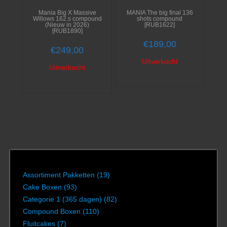
Mania Big X Massive
MANIA The big final 136
Willows 162.s compound
shots compound
(Nieuw in 2026)
[RUB1622]
[RUB1890]
€
189,00
€
249,00
Uitverkocht
Uitverkocht
Assortiment Pakketten
(19)
Cake Boxen
(93)
Categorie 1 (365 dagen)
(82)
Compound Boxen
(110)
Fluitcakes
(7)