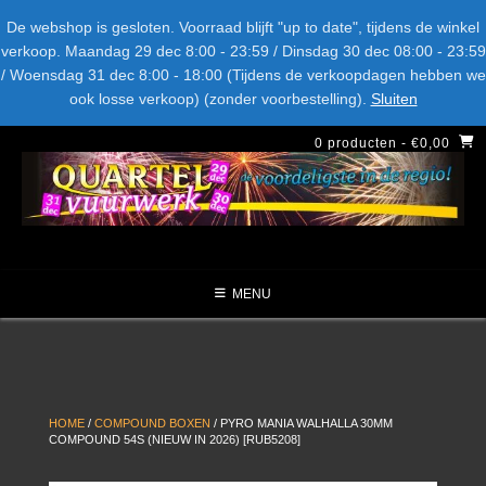
Spring
Bel ons: + 015-369.22.05
Delftsestraatweg 26d, 2641nb
De webshop is gesloten. Voorraad blijft "up to date", tijdens de winkel
naar
verkoop. Maandag 29 dec 8:00 - 23:59 / Dinsdag 30 dec 08:00 - 23:59
inhoud
/ Woensdag 31 dec 8:00 - 18:00 (Tijdens de verkoopdagen hebben we
LEVERANCIERS
TYPE
AANBIEDINGEN
CATEGORIE
ook losse verkoop) (zonder voorbestelling).
Sluiten
NIEUW DIT JAAR
0 producten
- €0,00
MENU
HOME
/
COMPOUND BOXEN
/ PYRO MANIA WALHALLA 30MM
COMPOUND 54S (NIEUW IN 2026) [RUB5208]