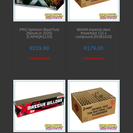
PRO Xplosion Blast Fury
MANIA Imperial stars
(Nieuw in 2026)
flowerbed 132.s
[CAFHQN113S]
compound [RUB1620]
€
219,99
€
179,00
Uitverkocht
Uitverkocht