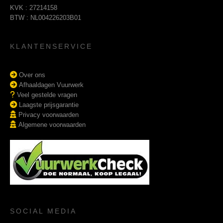
KVK : 27214158
BTW : NL004226203B01
KLANTENSERVICE
Over ons
Afhaaldagen Vuurwerk
Veel gestelde vragen
Laagste prijsgarantie
Privacy voorwaarden
Algemene voorwaarden
SOCIAL MEDIA