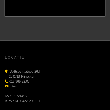
LOCATIE
Delftsestraatweg 26d
2641NB Pijnacker
015-369.22.05
David
KVK : 27214158
BTW : NL004226203B01