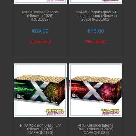
Mania skyfall 62 shots
MANIA Dragons glow 60
(Nieuw in 2026)
shot compound (Nieuw in
[RUB1882]
2026) [RUB1602]
€
89,99
€
75,00
Uitverkocht
Uitverkocht
PRO Xplosion Blast Fury
PRO Xplosion Inferno
(Nieuw in 2026)
Burst (Nieuw in 2026)
[CAFHQN113S]
[CAFHQN108S]