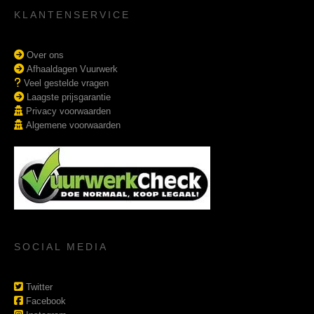
KLANTENSERVICE
Over ons
Afhaaldagen Vuurwerk
Veel gestelde vragen
Laagste prijsgarantie
Privacy voorwaarden
Algemene voorwaarden
SOCIAL MEDIA
Twitter
Facebook