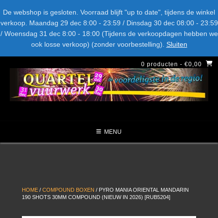
Spring
Bel ons: + 015-369.22.05
Delftsestraatweg 26d, 2641nb
De webshop is gesloten. Voorraad blijft "up to date", tijdens de winkel
naar
verkoop. Maandag 29 dec 8:00 - 23:59 / Dinsdag 30 dec 08:00 - 23:59
inhoud
/ Woensdag 31 dec 8:00 - 18:00 (Tijdens de verkoopdagen hebben we
LEVERANCIERS
TYPE
AANBIEDINGEN
CATEGORIE
ook losse verkoop) (zonder voorbestelling).
Sluiten
NIEUW DIT JAAR
0 producten
- €0,00
MENU
HOME
/
COMPOUND BOXEN
/ PYRO MANIA ORIENTAL MANDARIN
190 SHOTS 30MM COMPOUND (NIEUW IN 2026) [RUB5204]