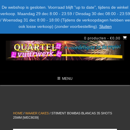
Spring
Bel ons: + 015-369.22.05
Delftsestraatweg 26d, 2641nb
De webshop is gesloten. Voorraad blijft "up to date", tijdens de winkel
naar
verkoop. Maandag 29 dec 8:00 - 23:59 / Dinsdag 30 dec 08:00 - 23:59
inhoud
/ Woensdag 31 dec 8:00 - 18:00 (Tijdens de verkoopdagen hebben we
LEVERANCIERS
TYPE
AANBIEDINGEN
CATEGORIE
ook losse verkoop) (zonder voorbestelling).
Sluiten
NIEUW DIT JAAR
0 producten
- €0,00
MENU
HOME
/
WAAIER CAKES
/ ST8MENT BOMBAS BLANCAS 35 SHOTS
25MM [WEC8039]