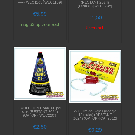
—-> WEC1165 [WEC1159]
(RESTANT 2024)
(OP=OP) [WEC1735]
€
5,99
€
1,50
nog 63 op voorraad
Uitverkocht
EVOLUTION Conic XL per
WTF Trektouwtjes (doosje
stuk (RESTANT 2024)
12 stuks) (RESTANT
(OP=OP) [WEC2209]
2024) (OP=OP) [CAF2512]
€
2,50
€
0,29