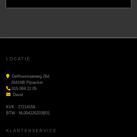
LOCATIE
Delftsestraatweg 26d
2641NB Pijnacker
015-369.22.05
David
KVK : 27214158
BTW : NL004226203B01
KLANTENSERVICE