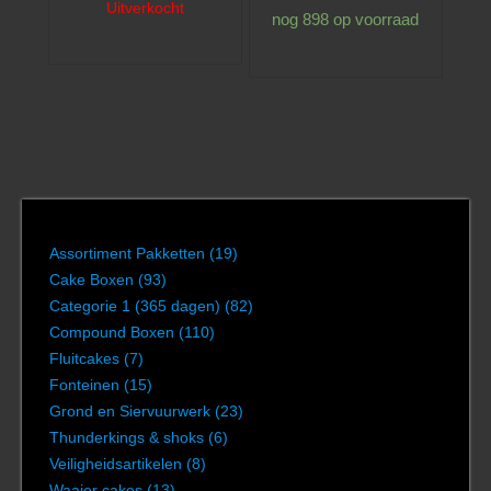
Uitverkocht
nog 898 op voorraad
Assortiment Pakketten
(19)
Cake Boxen
(93)
Categorie 1 (365 dagen)
(82)
Compound Boxen
(110)
Fluitcakes
(7)
Fonteinen
(15)
Grond en Siervuurwerk
(23)
Thunderkings & shoks
(6)
Veiligheidsartikelen
(8)
Waaier cakes
(13)