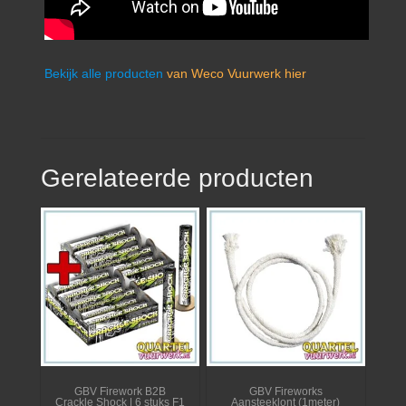
Bekijk alle producten
van Weco Vuurwerk hier
Gerelateerde producten
GBV Firework B2B
GBV Fireworks
Crackle Shock | 6 stuks F1
Aansteeklont (1meter)