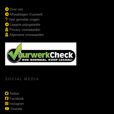
Over ons
Afhaaldagen Vuurwerk
Veel gestelde vragen
Laagste prijsgarantie
Privacy voorwaarden
Algemene voorwaarden
SOCIAL MEDIA
Twitter
Facebook
Instagram
Youtube