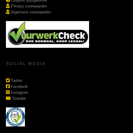
Laagste prijsgarantie
Privacy voorwaarden
Algemene voorwaarden
SOCIAL MEDIA
Twitter
Facebook
Instagram
Youtube