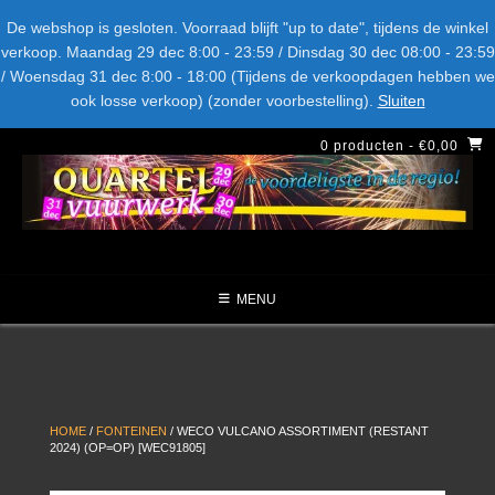
Spring
Bel ons: + 015-369.22.05
Delftsestraatweg 26d, 2641nb
De webshop is gesloten. Voorraad blijft "up to date", tijdens de winkel
naar
verkoop. Maandag 29 dec 8:00 - 23:59 / Dinsdag 30 dec 08:00 - 23:59
inhoud
/ Woensdag 31 dec 8:00 - 18:00 (Tijdens de verkoopdagen hebben we
LEVERANCIERS
TYPE
AANBIEDINGEN
CATEGORIE
ook losse verkoop) (zonder voorbestelling).
Sluiten
NIEUW DIT JAAR
0 producten
- €0,00
MENU
HOME
/
FONTEINEN
/ WECO VULCANO ASSORTIMENT (RESTANT
2024) (OP=OP) [WEC91805]