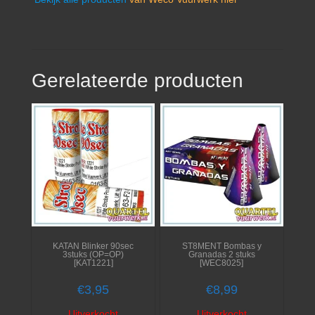
Gerelateerde producten
KATAN Blinker 90sec
ST8MENT Bombas y
3stuks (OP=OP)
Granadas 2 stuks
[KAT1221]
[WEC8025]
€
3,95
€
8,99
Uitverkocht
Uitverkocht