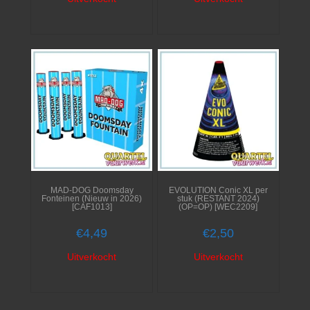
MAD-DOG Doomsday
EVOLUTION Conic XL per
Fonteinen (Nieuw in 2026)
stuk (RESTANT 2024)
[CAF1013]
(OP=OP) [WEC2209]
€
4,49
€
2,50
Uitverkocht
Uitverkocht