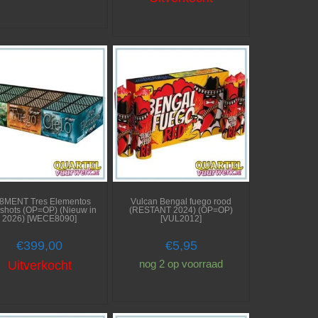
8MENT Tres Elementos
Vulcan Bengal fuego rood
shots (OP=OP) (Nieuw in
(RESTANT 2024) (OP=OP)
2026) [WECE8090]
[VUL2012]
€
399,00
€
5,95
nog 2 op voorraad
Uitverkocht