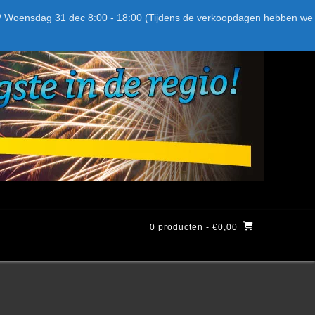
Bel ons: + 015-369.22.05
Delftsestraatweg 26d, 2641nb
:59 / Woensdag 31 dec 8:00 - 18:00 (Tijdens de verkoopdagen hebben we
0 producten
- €0,00