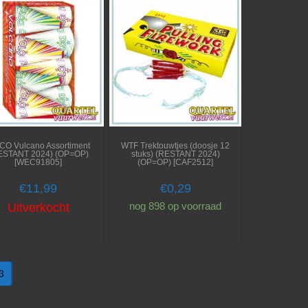
O Vulcano Assortiment
WTF Trektouwtjes (doosje 12
ESTANT 2024) (OP=OP)
stuks) (RESTANT 2024)
[WEC91805]
(OP=OP) [CAF2512]
€
11,99
€
0,29
nog 898 op voorraad
Uitverkocht
3