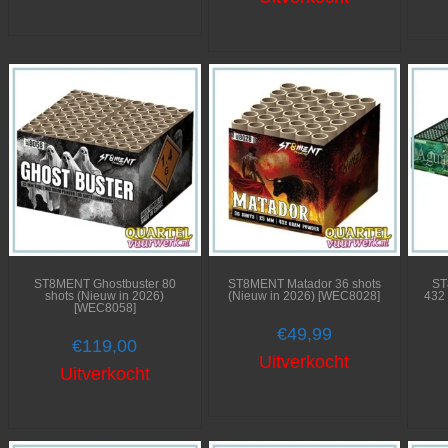
ST8MENT Ghostbuster 80
ST8MENT Matador 36 shots
ST
shots (Nieuw in 2026)
(Nieuw in 2026) [WEC8028]
432 
[WEC8058]
€
49,99
€
119,00
Uitverkocht
Uitverkocht