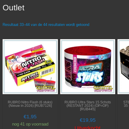
Outlet
Resultaat 33–44 van de 44 resultaten wordt getoond
RUBRO Nitro Flash (6 stuks)
RUBRO Ultra Stars 15 Schots
ST
(Nieuw in 2026) [RUB7126]
(RESTANT 2024) (OP=OP)
35
[RUB445]
€
1,95
€
19,95
nog 41 op voorraad
Uitverkocht