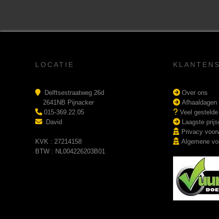
LOCATIE
KLANTEN
Delftsestraatweg 26d
Over ons
2641NB Pijnacker
Afhaaldagen
015-369.22.05
Veel gestelde
David
Laagste prijs
Privacy voor
KVK : 27214158
Algemene vo
BTW : NL004226203B01