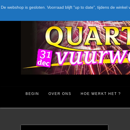
Spring
LEVERANCIERS
TYPE
AANBIEDINGEN
CATEGORIE
De webshop is gesloten. Voorraad blijft "up to date", tijdens de win
naar
inhoud
BEGIN
OVER ONS
HOE WERKT HET ?