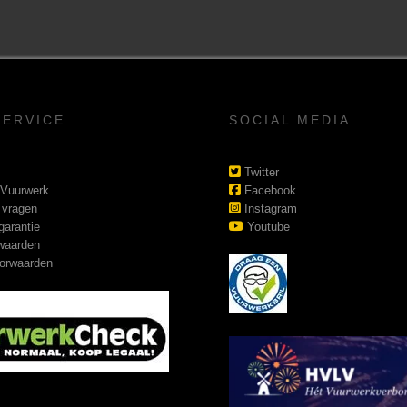
SERVICE
SOCIAL MEDIA
Twitter
 Vuurwerk
Facebook
 vragen
Instagram
garantie
Youtube
waarden
orwaarden