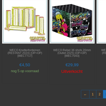
WECO Knetterfonteinen
WECO Rebel 36 shots 20mm
WEC
(RESTANT 2024) (OP=OP)
(Outlet 2025) (OP=OP)
(R
[WEC7717]
[WEC7043]
€
4,50
€
29,99
nog 5 op voorraad
Uitverkocht
←
1
2