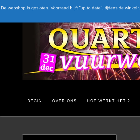
Spring
LEVERANCIERS
TYPE
AANBIEDINGEN
CATEGORIE
De webshop is gesloten. Voorraad blijft "up to date", tijdens de win
naar
inhoud
BEGIN
OVER ONS
HOE WERKT HET ?