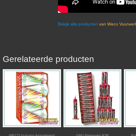
Bekijk alle producten
van Weco Vuurwerk
Gerelateerde producten
WECO Vulcano Assortiment
GBV Fireworks B2B
EV