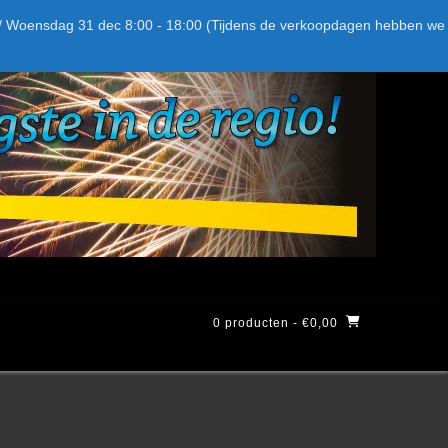
Bel ons: + 015-369.22.05
Delftsestraatweg 26d, 2641nb
:59 / Woensdag 31 dec 8:00 - 18:00 (Tijdens de verkoopdagen hebben we
0 producten
- €0,00