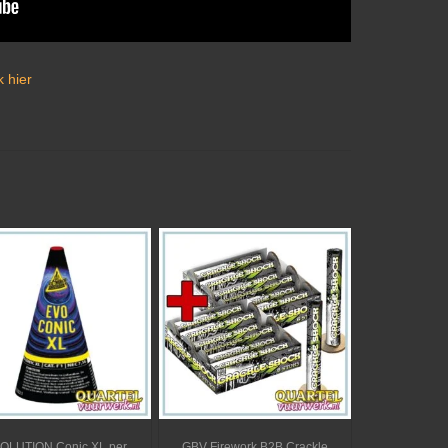
 hier
OLUTION Conic XL per
GBV Firework B2B Crackle