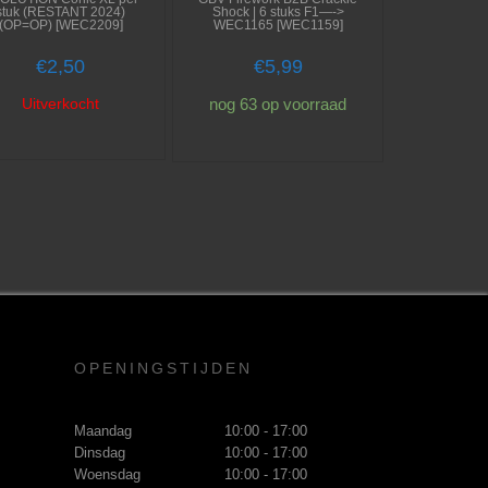
stuk (RESTANT 2024)
Shock | 6 stuks F1—->
(OP=OP) [WEC2209]
WEC1165 [WEC1159]
€
2,50
€
5,99
Uitverkocht
nog 63 op voorraad
OPENINGSTIJDEN
Maandag
10:00 - 17:00
Dinsdag
10:00 - 17:00
Woensdag
10:00 - 17:00