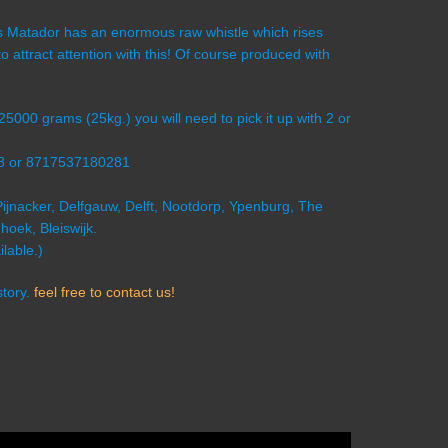
his Matador has an enormous raw whistle which rises
o attract attention with this! Of course produced with
 25000 grams (25kg.) you will need to pick it up with 2 or
28 or 8717537180281
Pijnacker, Delfgauw, Delft, Nootdorp, Ypenburg, The
oek, Bleiswijk.
lable.)
story.
feel free to contact us!