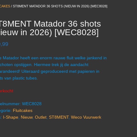
CAKES
/ ST8MENT MATADOR 36 SHOTS (NIEUW IN 2026) [WEC8028]
T8MENT Matador 36 shots
ieuw in 2026) [WEC8028]
,99
 Matador heeft een enorm rauwe fluit welke jankend in
choten opstijgen. Hiermee trek jij de aandacht
randeerd! Uiteraard geproduceerd met papieren in
ts van plastic tubes.
erkocht
ikelnummer:
WEC8028
gorie:
Fluitcakes
s:
I-Shape
,
Nieuw
,
Outlet
,
ST8MENT
,
Weco Vuurwerk