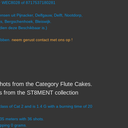
mer WEC8028 of 8717537180281
nsen uit Pijnacker, Delfgauw, Delft, Nootdorp,
s, Bergschenhoek, Bleiswijk.
ndien deze Beschikbaar is.)
hebben.
neem gerust contact met ons op !
ts from the Category Flute Cakes.
s from the ST8MENT collection
s of Cat 2 and is 1.4 G with a burning time of 20
-35 meters with 36 shots.
opping 0 grams.