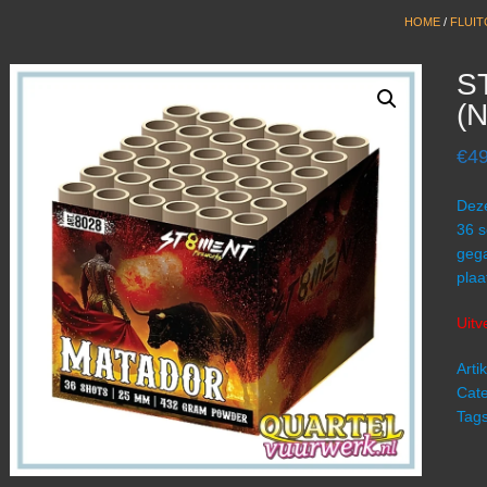
HOME
/
FLUIT
S
(N
€
49
Deze
36 s
gega
plaa
Uitv
Art
Cate
Tag