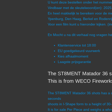
U kunt deze bestellen onder het num
Vindbaar met de sleutelwoord(en): 2025
En heel makkelijk te bereiken voor de me
Ypenburg, Den Haag, Berkel en Rodenrij
Voor een film kunt u hieronder kijken. (i
En Mocht u na dit verhaal nog vragen 
Klantenservice tot 18:00
EU goedgekeurd vuurwerk
Kies afhaalmoment
Laagste prijsgarantie
The ST8MENT Matador 36 sho
This is from WECO Firework
The ST8MENT Matador 36 shots has a clas
seconds
shoots in I-Shape form to a height of 30
It is for sale Per Piece and weighs a wh