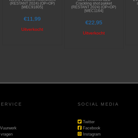
(RESTANT 2024) (OP=OP)
Crackling shot pakket
[WEC91805]
(RESTANT 2024) (OP=OP)
[WEC1164]
€
11,99
€
22,95
Uitverkocht
Uitverkocht
SERVICE
SOCIAL MEDIA
Twitter
 Vuurwerk
Facebook
 vragen
Instagram