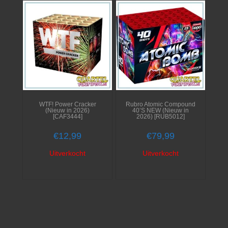
WTF! Power Cracker
Rubro Atomic Compound
(Nieuw in 2026)
40’S NEW (Nieuw in
[CAF3444]
2026) [RUB5012]
€
12,99
€
79,99
Uitverkocht
Uitverkocht