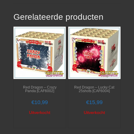
Gerelateerde producten
Red Dragon – Crazy
Red Dragon – Lucky Cat
Panda [CAF6002]
25shots [CAF6004]
€
10,99
€
15,99
Uitverkocht
Uitverkocht