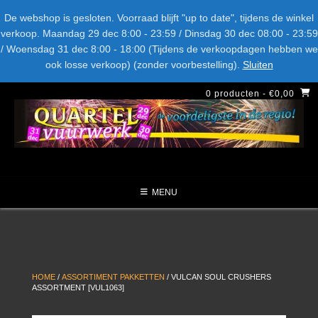
Spring
Bel ons: + 015-369.22.05
Delftsestraatweg 26d, 2641nb
De webshop is gesloten. Voorraad blijft "up to date", tijdens de winkel
naar
verkoop. Maandag 29 dec 8:00 - 23:59 / Dinsdag 30 dec 08:00 - 23:59
inhoud
/ Woensdag 31 dec 8:00 - 18:00 (Tijdens de verkoopdagen hebben we
LEVERANCIERS
TYPE
AANBIEDINGEN
CATEGORIE
ook losse verkoop) (zonder voorbestelling).
Sluiten
NIEUW DIT JAAR
0 producten
- €0,00
MENU
HOME
/
ASSORTIMENT PAKKETTEN
/ VULCAN SOUL CRUSHERS
ASSORTMENT [VUL1063]