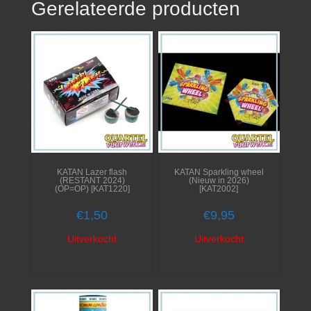
Gerelateerde producten
KATAN Lazer flash
KATAN Sparkling wheel
(RESTANT 2024)
(Nieuw in 2026)
(OP=OP) [KAT1220]
[KAT2002]
€
1,50
€
9,95
Uitverkocht
Uitverkocht