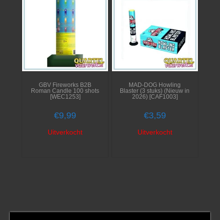
GBV Fireworks B2B
MAD-DOG Howling
Roman Candle 100 shots
Blaster (3 stuks) (Nieuw in
[WEC1253]
2026) [CAF1003]
€
9,99
€
3,59
Uitverkocht
Uitverkocht