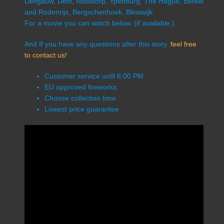
Delfgauw, Delft, Nootdorp, Ypenburg, The Hague, Berkel
and Rodenrijs, Bergschenhoek, Bleiswijk.
For a movie you can watch below. (if available.)
And If you have any questions after this story.
feel free
to contact us!
Customer service until 6:00 PM
EU approved fireworks
Choose collection time
Lowest price guarantee