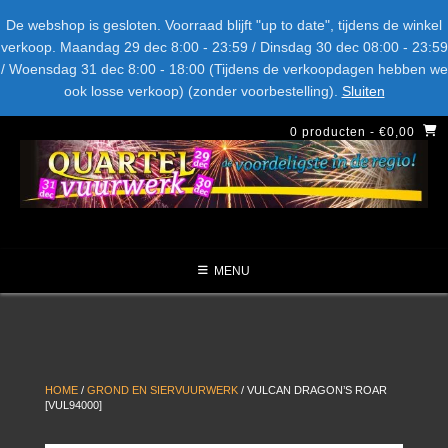
Spring
Bel ons: + 015-369.22.05
Delftsestraatweg 26d, 2641nb
De webshop is gesloten. Voorraad blijft "up to date", tijdens de winkel
naar
verkoop. Maandag 29 dec 8:00 - 23:59 / Dinsdag 30 dec 08:00 - 23:59
inhoud
/ Woensdag 31 dec 8:00 - 18:00 (Tijdens de verkoopdagen hebben we
LEVERANCIERS
TYPE
AANBIEDINGEN
CATEGORIE
ook losse verkoop) (zonder voorbestelling).
Sluiten
NIEUW DIT JAAR
0 producten
- €0,00
MENU
HOME
/
GROND EN SIERVUURWERK
/ VULCAN DRAGON’S ROAR
[VUL94000]