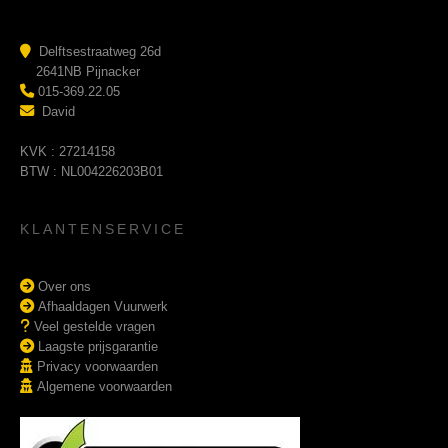
Delftsestraatweg 26d
2641NB Pijnacker
015-369.22.05
David
KVK : 27214158
BTW : NL004226203B01
KLANTENSERVICE
Over ons
Afhaaldagen Vuurwerk
Veel gestelde vragen
Laagste prijsgarantie
Privacy voorwaarden
Algemene voorwaarden