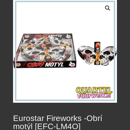
Eurostar Fireworks -Obrí
motýl [EFC-LM4O]