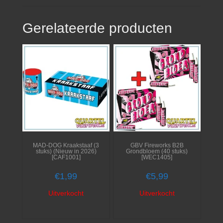
Gerelateerde producten
MAD-DOG Kraakstaaf (3
GBV Fireworks B2B
stuks) (Nieuw in 2026)
Grondbloem (40 stuks)
[CAF1001]
[WEC1405]
€
1,99
€
5,99
Uitverkocht
Uitverkocht