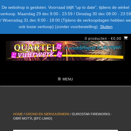
Spring
Bel ons: + 015-369.22.05
Delftsestraatweg 26d, 2641nb
De webshop is gesloten. Voorraad blijft "up to date", tijdens de winkel
naar
verkoop. Maandag 29 dec 8:00 - 23:59 / Dinsdag 30 dec 08:00 - 23:59
inhoud
/ Woensdag 31 dec 8:00 - 18:00 (Tijdens de verkoopdagen hebben we
LEVERANCIERS
TYPE
AANBIEDINGEN
CATEGORIE
ook losse verkoop) (zonder voorbestelling).
Sluiten
NIEUW DIT JAAR
0 producten
- €0,00
MENU
HOME
/
GROND EN SIERVUURWERK
/ EUROSTAR FIREWORKS -
OBRÍ MOTÝL [EFC-LM4O]