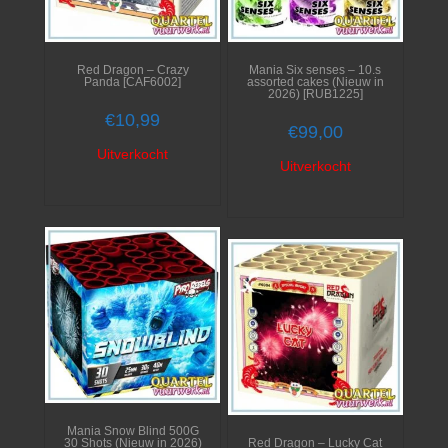
Red Dragon – Crazy
Mania Six senses – 10.s
Panda [CAF6002]
assorted cakes (Nieuw in
2026) [RUB1225]
€
10,99
€
99,00
Uitverkocht
Uitverkocht
Mania Snow Blind 500G
30 Shots (Nieuw in 2026)
Red Dragon – Lucky Cat