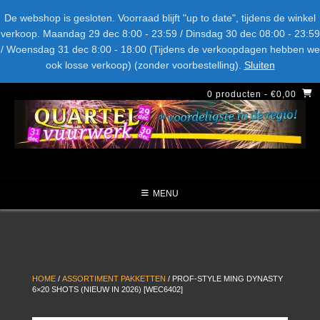
Spring
Bel ons: + 015-369.22.05
Delftsestraatweg 26d, 2641nb
De webshop is gesloten. Voorraad blijft "up to date", tijdens de winkel
naar
verkoop. Maandag 29 dec 8:00 - 23:59 / Dinsdag 30 dec 08:00 - 23:59
inhoud
/ Woensdag 31 dec 8:00 - 18:00 (Tijdens de verkoopdagen hebben we
LEVERANCIERS
TYPE
AANBIEDINGEN
CATEGORIE
ook losse verkoop) (zonder voorbestelling).
Sluiten
NIEUW DIT JAAR
0 producten
- €0,00
MENU
HOME
/
ASSORTIMENT PAKKETTEN
/ PROF-STYLE MING DYNASTY
6×20 SHOTS (NIEUW IN 2026) [WEC6402]