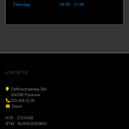
Zaterdag
09:00 - 17:00
LOCATIE
Delftsestraatweg 26d
2641NB Pijnacker
015-369.22.05
David
KVK : 27214158
BTW : NL004226203B01