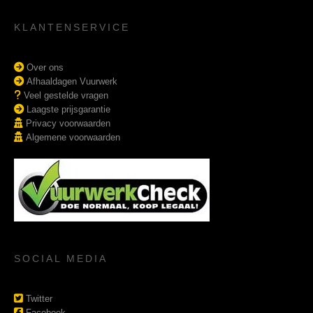
KLANTENSERVICE
Over ons
Afhaaldagen Vuurwerk
Veel gestelde vragen
Laagste prijsgarantie
Privacy voorwaarden
Algemene voorwaarden
SOCIAL MEDIA
Twitter
Facebook