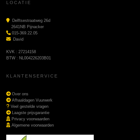
LOCATIE
Delftsestraatweg 26d
2641NB Pijnacker
015-369.22.05
David
KVK : 27214158
BTW : NL004226203B01
KLANTENSERVICE
Over ons
Afhaaldagen Vuurwerk
Veel gestelde vragen
Laagste prijsgarantie
Privacy voorwaarden
Algemene voorwaarden