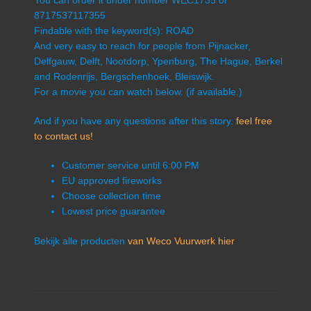
You can order it under number WEC1735 or
8717537117355
Findable with the keyword(s): ROAD
And very easy to reach for people from Pijnacker,
Delfgauw, Delft, Nootdorp, Ypenburg, The Hague, Berkel
and Rodenrijs, Bergschenhoek, Bleiswijk.
For a movie you can watch below. (if available.)
And if you have any questions after this story.
feel free
to contact us!
Customer service until 6:00 PM
EU approved fireworks
Choose collection time
Lowest price guarantee
Bekijk alle producten
van Weco Vuurwerk hier