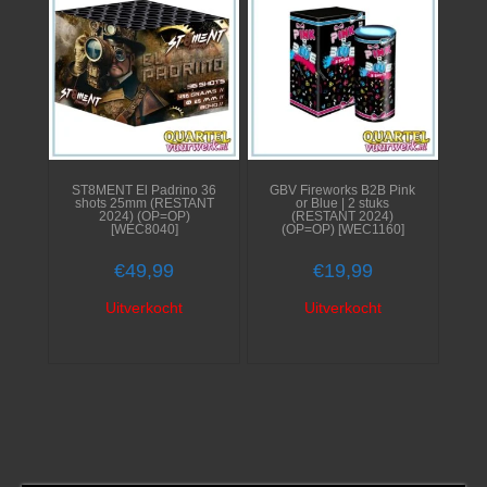
ST8MENT El Padrino 36
GBV Fireworks B2B Pink
shots 25mm (RESTANT
or Blue | 2 stuks
2024) (OP=OP)
(RESTANT 2024)
[WEC8040]
(OP=OP) [WEC1160]
€
49,99
€
19,99
Uitverkocht
Uitverkocht