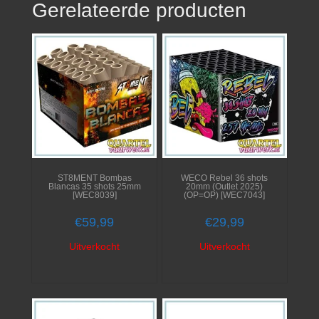
Gerelateerde producten
ST8MENT Bombas
WECO Rebel 36 shots
Blancas 35 shots 25mm
20mm (Outlet 2025)
[WEC8039]
(OP=OP) [WEC7043]
€
59,99
€
29,99
Uitverkocht
Uitverkocht