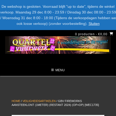
Spring
Bel ons: + 015-369.22.05
Delftsestraatweg 26d, 2641nb
De webshop is gesloten. Voorraad blijft "up to date", tijdens de winkel
naar
verkoop. Maandag 29 dec 8:00 - 23:59 / Dinsdag 30 dec 08:00 - 23:59
inhoud
/ Woensdag 31 dec 8:00 - 18:00 (Tijdens de verkoopdagen hebben we
LEVERANCIERS
TYPE
AANBIEDINGEN
CATEGORIE
ook losse verkoop) (zonder voorbestelling).
Sluiten
NIEUW DIT JAAR
0 producten
- €0,00
MENU
HOME
/
VEILIGHEIDSARTIKELEN
/ GBV FIREWORKS
AANSTEEKLONT (1METER) (RESTANT 2024) (OP=OP) [WEC1735]