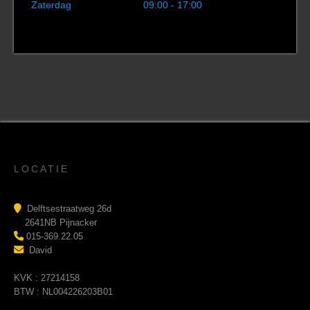
Zaterdag
09:00 - 17:00
LOCATIE
Delftsestraatweg 26d
2641NB Pijnacker
015-369.22.05
David
KVK : 27214158
BTW : NL004226203B01