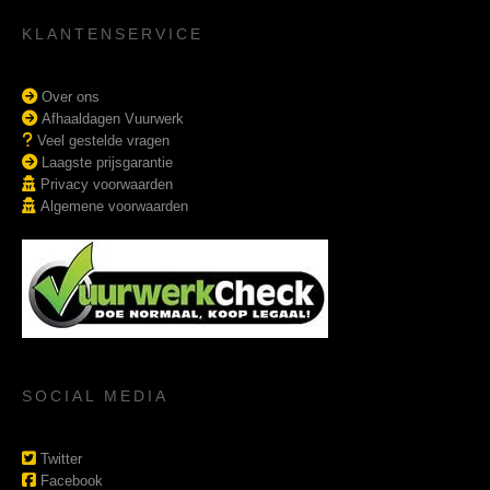
KLANTENSERVICE
Over ons
Afhaaldagen Vuurwerk
Veel gestelde vragen
Laagste prijsgarantie
Privacy voorwaarden
Algemene voorwaarden
SOCIAL MEDIA
Twitter
Facebook