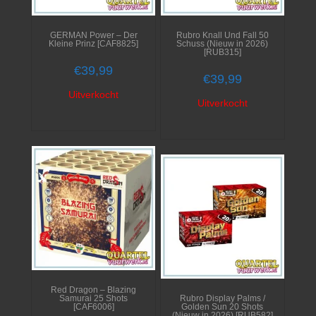
GERMAN Power – Der
Rubro Knall Und Fall 50
Kleine Prinz [CAF8825]
Schuss (Nieuw in 2026)
[RUB315]
€
39,99
€
39,99
Uitverkocht
Uitverkocht
Red Dragon – Blazing
Samurai 25 Shots
Rubro Display Palms /
[CAF6006]
Golden Sun 20 Shots
(Nieuw in 2026) [RUB582]