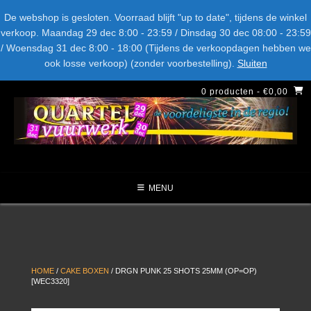
Spring
Bel ons: + 015-369.22.05
Delftsestraatweg 26d, 2641nb
De webshop is gesloten. Voorraad blijft "up to date", tijdens de winkel
naar
verkoop. Maandag 29 dec 8:00 - 23:59 / Dinsdag 30 dec 08:00 - 23:59
inhoud
/ Woensdag 31 dec 8:00 - 18:00 (Tijdens de verkoopdagen hebben we
LEVERANCIERS
TYPE
AANBIEDINGEN
CATEGORIE
ook losse verkoop) (zonder voorbestelling).
Sluiten
NIEUW DIT JAAR
0 producten
- €0,00
MENU
HOME
/
CAKE BOXEN
/ DRGN PUNK 25 SHOTS 25MM (OP=OP)
[WEC3320]