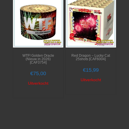
WTF! Golden Oracle
Red Dragon – Lucky Cat
(Nieuw in 2026)
25shots [CAF6004]
[CAF3754]
€
15,99
€
75,00
Uitverkocht
Uitverkocht