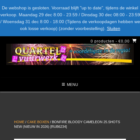
Spring
Bel ons: + 015-369.22.05
Delftsestraatweg 26d, 2641nb
De webshop is gesloten. Voorraad blijft "up to date", tijdens de winkel
naar
verkoop. Maandag 29 dec 8:00 - 23:59 / Dinsdag 30 dec 08:00 - 23:59
inhoud
/ Woensdag 31 dec 8:00 - 18:00 (Tijdens de verkoopdagen hebben we
LEVERANCIERS
TYPE
AANBIEDINGEN
CATEGORIE
ook losse verkoop) (zonder voorbestelling).
Sluiten
NIEUW DIT JAAR
0 producten
- €0,00
MENU
HOME
/
CAKE BOXEN
/ BONFIRE BLOODY CAMELEON 25.SHOTS
NEW (NIEUW IN 2026) [RUB6234]