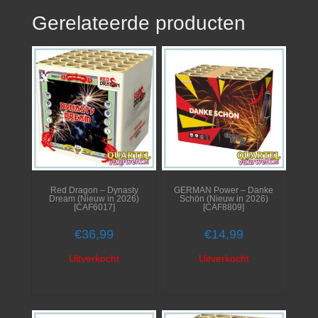
Gerelateerde producten
Red Dragon – Dynasty
GERMAN Power – Danke
Dream (Nieuw in 2026)
Schön (Nieuw in 2026)
[CAF6017]
[CAF8809]
€
36,99
€
14,99
Uitverkocht
Uitverkocht