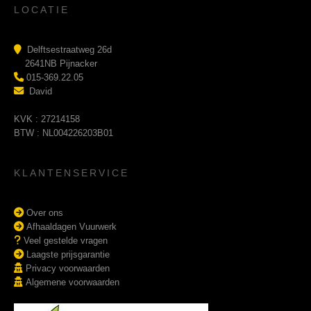
LOCATIE
Delftsestraatweg 26d
2641NB Pijnacker
015-369.22.05
David
KVK : 27214158
BTW : NL004226203B01
KLANTENSERVICE
Over ons
Afhaaldagen Vuurwerk
Veel gestelde vragen
Laagste prijsgarantie
Privacy voorwaarden
Algemene voorwaarden