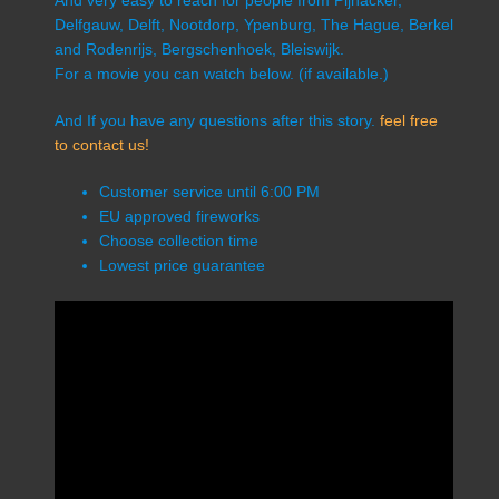
And very easy to reach for people from Pijnacker,
Delfgauw, Delft, Nootdorp, Ypenburg, The Hague, Berkel
and Rodenrijs, Bergschenhoek, Bleiswijk.
For a movie you can watch below. (if available.)
And If you have any questions after this story.
feel free
to contact us!
Customer service until 6:00 PM
EU approved fireworks
Choose collection time
Lowest price guarantee