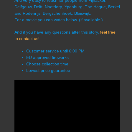
And very easy to reach for people from Pijnacker,
Delfgauw, Delft, Nootdorp, Ypenburg, The Hague, Berkel
and Rodenrijs, Bergschenhoek, Bleiswijk.
For a movie you can watch below. (if available.)
And if you have any questions after this story.
feel free
to contact us!
Customer service until 6:00 PM
EU approved fireworks
Choose collection time
Lowest price guarantee