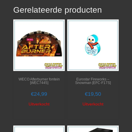
Gerelateerde producten
WECO Afterburner fontein
Eurostar Fireworks –
[WEC7445]
Snowman [EFC-F17S]
€
24,99
€
19,50
Uitverkocht
Uitverkocht