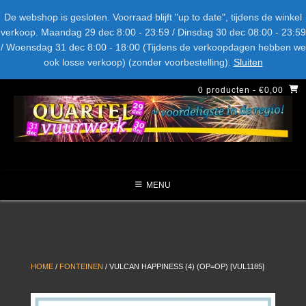
Spring
Bel ons: + 015-369.22.05
Delftsestraatweg 26d, 2641nb
De webshop is gesloten. Voorraad blijft "up to date", tijdens de winkel
naar
verkoop. Maandag 29 dec 8:00 - 23:59 / Dinsdag 30 dec 08:00 - 23:59
inhoud
/ Woensdag 31 dec 8:00 - 18:00 (Tijdens de verkoopdagen hebben we
LEVERANCIERS
TYPE
AANBIEDINGEN
CATEGORIE
ook losse verkoop) (zonder voorbestelling).
Sluiten
NIEUW DIT JAAR
0 producten
- €0,00
MENU
HOME
/
FONTEINEN
/ VULCAN HAPPINESS (4) (OP=OP) [VUL1185]