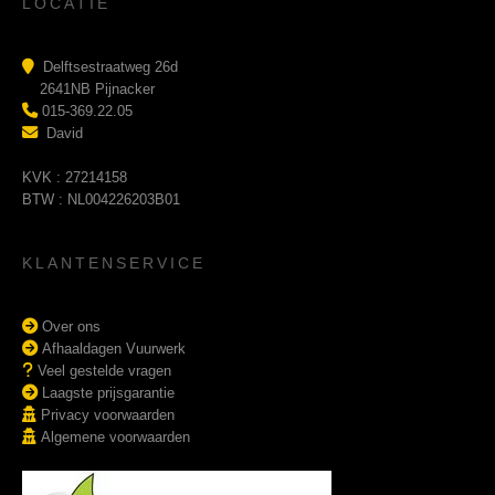
LOCATIE
Delftsestraatweg 26d
2641NB Pijnacker
015-369.22.05
David
KVK : 27214158
BTW : NL004226203B01
KLANTENSERVICE
Over ons
Afhaaldagen Vuurwerk
Veel gestelde vragen
Laagste prijsgarantie
Privacy voorwaarden
Algemene voorwaarden