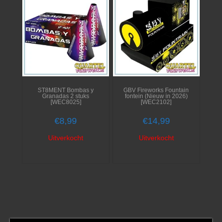
ST8MENT Bombas y
GBV Fireworks Fountain
Granadas 2 stuks
fontein (Nieuw in 2026)
[WEC8025]
[WEC2102]
€
8,99
€
14,99
Uitverkocht
Uitverkocht