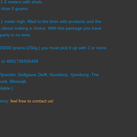
 1-5 meters with shots.
s than 0 grams.
s 1 meter high, filled to the brim with products and the
ess about making a choice. With this package you have
party in no time.
s 25000 grams (25kg.) you must pick it up with 2 or more
7 or 4891736936468
Pijnacker, Delfgauw, Delft, Nootdorp, Ypenburg, The
ek, Bleiswijk.
lable.)
story.
feel free to contact us!