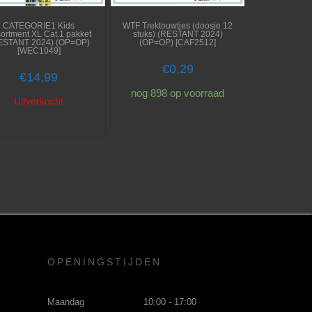
CATEGORIE1 Kids
WTF Trektouwtjes (doosje 12
ortment XL Cat.1 pakket
stuks) (RESTANT 2024)
ESTANT 2024) (OP=OP)
(OP=OP) [CAF2512]
[WEC1049]
€
0,29
€
14,99
nog 898 op voorraad
Uitverkocht
OPENINGSTIJDEN
Maandag
10:00 - 17:00