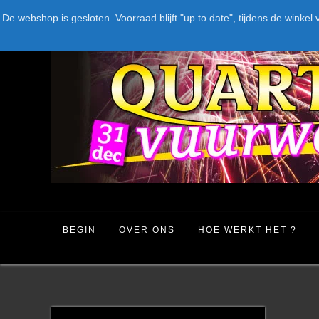
Spring
LEVERANCIERS
TYPE
AANBIEDINGEN
CATEGORIE
De webshop is gesloten. Voorraad blijft "up to date", tijdens de win
naar
inhoud
BEGIN
OVER ONS
HOE WERKT HET ?