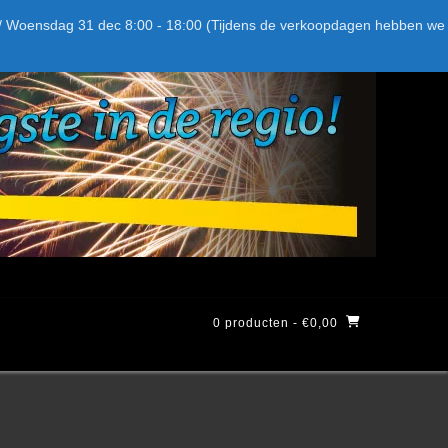
Bel ons: + 015-369.22.05
Delftsestraatweg 26d, 2641nb
:59 / Woensdag 31 dec 8:00 - 18:00 (Tijdens de verkoopdagen hebben we
0 producten
- €0,00