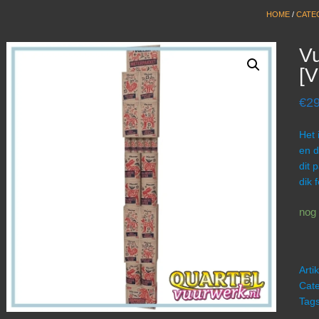
HOME
/
CATEG
Vu
[
€
29
Het 
en d
dit 
dik 
nog 
Art
Cate
Tag