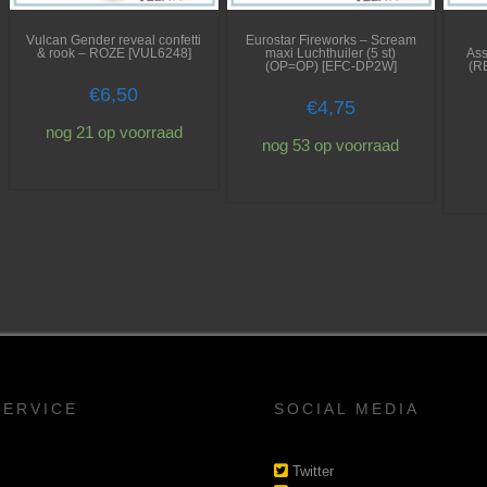
Vulcan Gender reveal confetti
Eurostar Fireworks – Scream
& rook – ROZE [VUL6248]
maxi Luchthuiler (5 st)
Ass
(OP=OP) [EFC-DP2W]
(R
€
6,50
€
4,75
nog 21 op voorraad
nog 53 op voorraad
SERVICE
SOCIAL MEDIA
Twitter