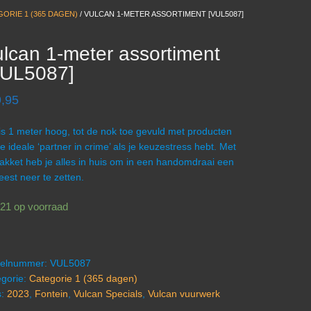
ORIE 1 (365 DAGEN)
/ VULCAN 1-METER ASSORTIMENT [VUL5087]
lcan 1-meter assortiment
VUL5087]
,95
is 1 meter hoog, tot de nok toe gevuld met producten
e ideale ‘partner in crime’ als je keuzestress hebt. Met
pakket heb je alles in huis om in een handomdraai een
feest neer te zetten.
21 op voorraad
ikelnummer:
VUL5087
gorie:
Categorie 1 (365 dagen)
s:
2023
,
Fontein
,
Vulcan Specials
,
Vulcan vuurwerk