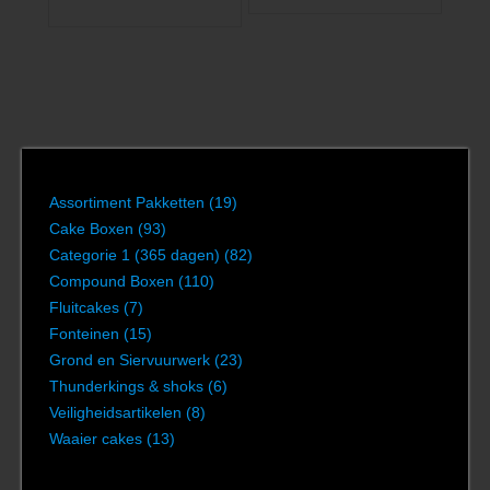
Assortiment Pakketten
(19)
Cake Boxen
(93)
Categorie 1 (365 dagen)
(82)
Compound Boxen
(110)
Fluitcakes
(7)
Fonteinen
(15)
Grond en Siervuurwerk
(23)
Thunderkings & shoks
(6)
Veiligheidsartikelen
(8)
Waaier cakes
(13)