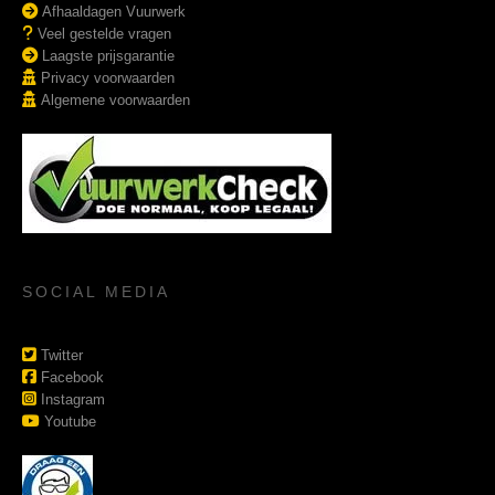
Afhaaldagen Vuurwerk
Veel gestelde vragen
Laagste prijsgarantie
Privacy voorwaarden
Algemene voorwaarden
SOCIAL MEDIA
Twitter
Facebook
Instagram
Youtube