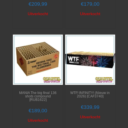
€
209,99
€
179,00
Uitverkocht
Uitverkocht
MANIA The big final 136
WTF! INFINITY! (Nieuw in
shots compound
2026) [CAF3740]
[RUB1622]
€
339,99
€
189,00
Uitverkocht
Uitverkocht