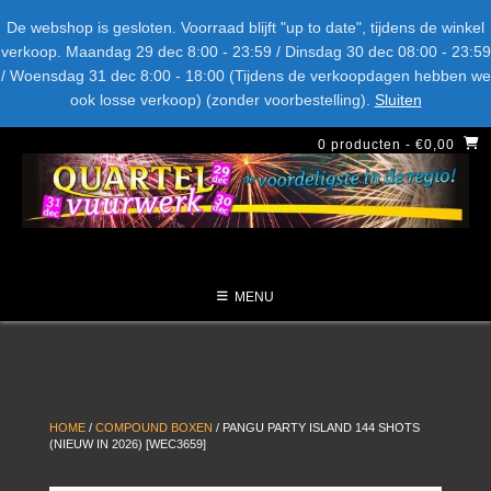
Spring
Bel ons: + 015-369.22.05
Delftsestraatweg 26d, 2641nb
De webshop is gesloten. Voorraad blijft "up to date", tijdens de winkel
naar
verkoop. Maandag 29 dec 8:00 - 23:59 / Dinsdag 30 dec 08:00 - 23:59
inhoud
/ Woensdag 31 dec 8:00 - 18:00 (Tijdens de verkoopdagen hebben we
LEVERANCIERS
TYPE
AANBIEDINGEN
CATEGORIE
ook losse verkoop) (zonder voorbestelling).
Sluiten
NIEUW DIT JAAR
0 producten
- €0,00
MENU
HOME
/
COMPOUND BOXEN
/ PANGU PARTY ISLAND 144 SHOTS
(NIEUW IN 2026) [WEC3659]