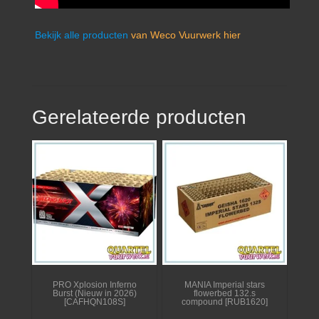
Bekijk alle producten
van Weco Vuurwerk hier
Gerelateerde producten
PRO Xplosion Inferno
MANIA Imperial stars
Burst (Nieuw in 2026)
flowerbed 132.s
[CAFHQN108S]
compound [RUB1620]