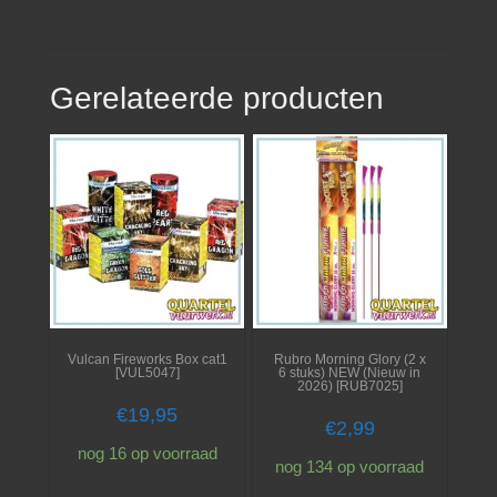
Gerelateerde producten
Vulcan Fireworks Box cat1
Rubro Morning Glory (2 x
[VUL5047]
6 stuks) NEW (Nieuw in
2026) [RUB7025]
€
19,95
€
2,99
nog 16 op voorraad
nog 134 op voorraad