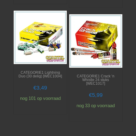
CATEGORIE1 Lightning
Duo (30 delig) [WEC1004]
CATEGORIE1 Crack ’n
Whistle 24 stuks
[WEC1017]
€
3,49
€
5,99
nog 101 op voorraad
nog 33 op voorraad