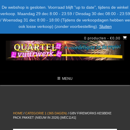
Spring
Bel ons: + 015-369.22.05
Delftsestraatweg 26d, 2641nb
De webshop is gesloten. Voorraad blijft "up to date", tijdens de winkel
naar
verkoop. Maandag 29 dec 8:00 - 23:59 / Dinsdag 30 dec 08:00 - 23:59
inhoud
/ Woensdag 31 dec 8:00 - 18:00 (Tijdens de verkoopdagen hebben we
LEVERANCIERS
TYPE
AANBIEDINGEN
CATEGORIE
ook losse verkoop) (zonder voorbestelling).
Sluiten
NIEUW DIT JAAR
0 producten
- €0,00
MENU
HOME
/
CATEGORIE 1 (365 DAGEN)
/ GBV FIREWORKS KESBEKE
PACK PAKKET (NIEUW IN 2026) [WEC1141]