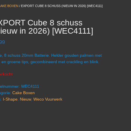
AKE BOXEN
/ EXPORT CUBE 8 SCHUSS (NIEUW IN 2026) [WEC4111]
XPORT Cube 8 schuss
ieuw in 2026) [WEC4111]
99
, 8 schuss 20mm Batterie. Helder gouden palmen met
 en groene tips, gecombineerd met crackling en blink.
erkocht
ikelnummer:
WEC4111
gorie:
Cake Boxen
s:
I-Shape
,
Nieuw
,
Weco Vuurwerk