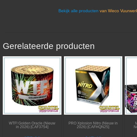
Bekijk alle producten
van Weco Vuurwerk
Gerelateerde producten
WTF! Golden Oracle (Nieuw
PRO Xplosion Nitro (Nieuw in
in 2026) [CAF3754]
2026) [CAFHQN25]
N