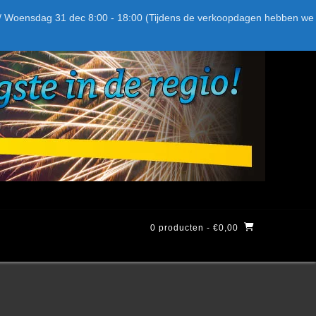
Bel ons: + 015-369.22.05
Delftsestraatweg 26d, 2641nb
:59 / Woensdag 31 dec 8:00 - 18:00 (Tijdens de verkoopdagen hebben we
0 producten
- €0,00