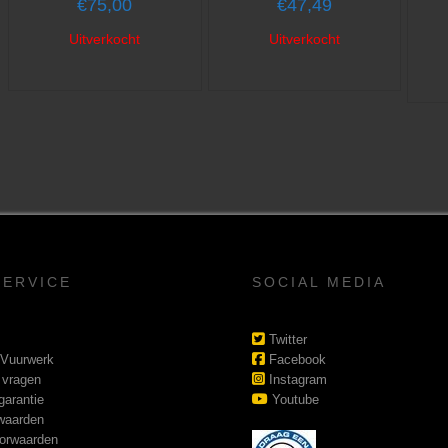
€
75,00
€
47,49
Uitverkocht
Uitverkocht
SERVICE
SOCIAL MEDIA
Twitter
 Vuurwerk
Facebook
 vragen
Instagram
garantie
Youtube
waarden
orwaarden