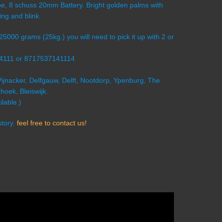
ube, 8 schuss 20mm Battery. Bright golden palms with
ing and blink.
 25000 grams (25kg.) you will need to pick it up with 2 or
4111 or 8717537141114
Pijnacker, Delfgauw, Delft, Nootdorp, Ypenburg, The
oek, Bleiswijk.
lable.)
story.
feel free to contact us!