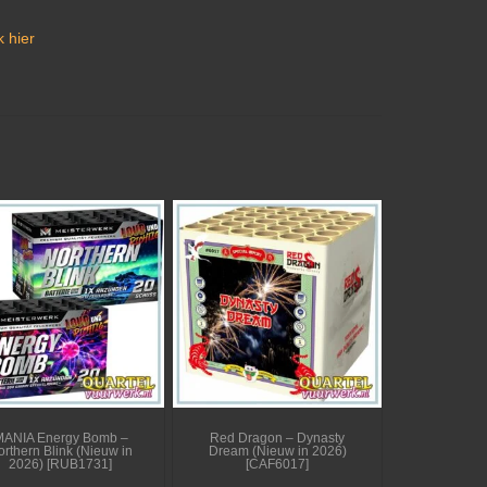
 hier
MANIA Energy Bomb –
Red Dragon – Dynasty
orthern Blink (Nieuw in
Dream (Nieuw in 2026)
2026) [RUB1731]
[CAF6017]