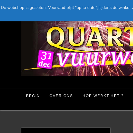
Spring
LEVERANCIERS
TYPE
AANBIEDINGEN
CATEGORIE
De webshop is gesloten. Voorraad blijft "up to date", tijdens de win
naar
inhoud
BEGIN
OVER ONS
HOE WERKT HET ?