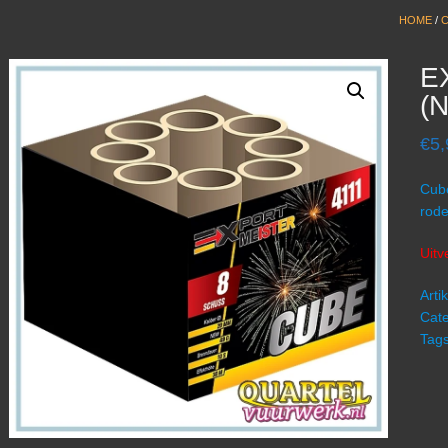
HOME
/
C
E
(N
€
5,
Cube
rode
Uitv
Art
Cate
Tag