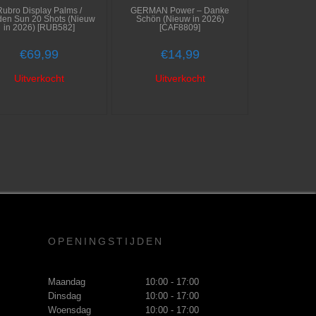
Rubro Display Palms /
GERMAN Power – Danke
den Sun 20 Shots (Nieuw
Schön (Nieuw in 2026)
in 2026) [RUB582]
[CAF8809]
€
69,99
€
14,99
Uitverkocht
Uitverkocht
OPENINGSTIJDEN
Maandag
10:00 - 17:00
Dinsdag
10:00 - 17:00
Woensdag
10:00 - 17:00