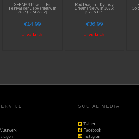
GERMAN Power – Ein
Red Dragon – Dynasty
Festival der Liebe (Nieuw in
Dream (Nieuw in 2026)
Gol
2026) [CAF8812]
[CAF6017]
€
14,99
€
36,99
Uitverkocht
Uitverkocht
SERVICE
SOCIAL MEDIA
Twitter
 Vuurwerk
Facebook
 vragen
Instagram