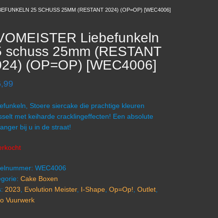
BEFUNKELN 25 SCHUSS 25MM (RESTANT 2024) (OP=OP) [WEC4006]
VOMEISTER Liebefunkeln
5 schuss 25mm (RESTANT
024) (OP=OP) [WEC4006]
,99
efunkeln, Stoere siercake die prachtige kleuren
sselt met keiharde cracklingeffecten! Een absolute
vanger bij u in de straat!
erkocht
ikelnummer:
WEC4006
gorie:
Cake Boxen
s:
2023
,
Evolution Meister
,
I-Shape
,
Op=Op!
,
Outlet
,
o Vuurwerk