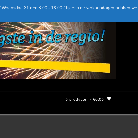
Bel ons: + 015-369.22.05
Delftsestraatweg 26d, 2641nb
:59 / Woensdag 31 dec 8:00 - 18:00 (Tijdens de verkoopdagen hebben we
0 producten
- €0,00