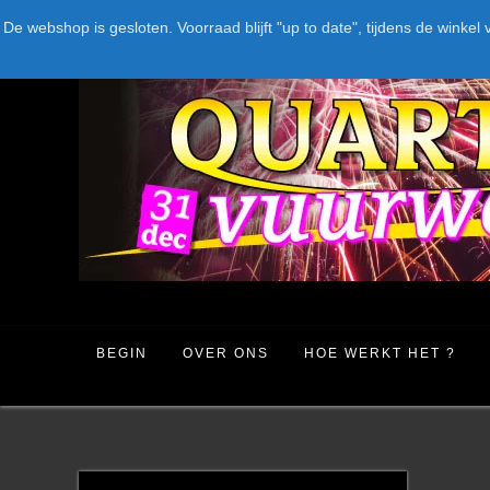
Spring
LEVERANCIERS
TYPE
AANBIEDINGEN
CATEGORIE
De webshop is gesloten. Voorraad blijft "up to date", tijdens de win
naar
inhoud
BEGIN
OVER ONS
HOE WERKT HET ?