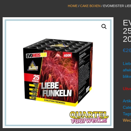
HOME
/
CAKE BOXEN
/ EVOMEISTER LIE
E
2
2
€
26
Lieb
afwi
blik
Uitv
Art
Cate
Tag
Wec