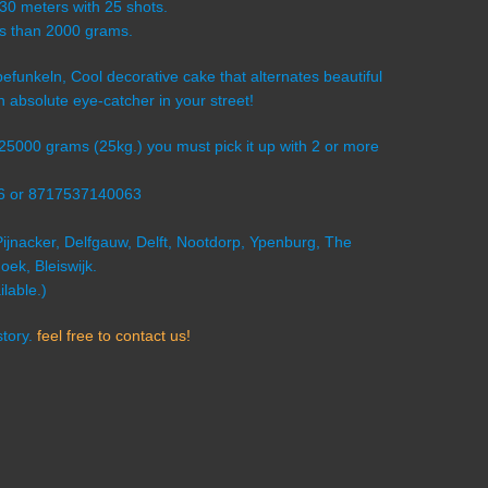
-30 meters with 25 shots.
ess than 2000 grams.
ebefunkeln, Cool decorative cake that alternates beautiful
n absolute eye-catcher in your street!
s 25000 grams (25kg.) you must pick it up with 2 or more
06 or 8717537140063
Pijnacker, Delfgauw, Delft, Nootdorp, Ypenburg, The
ek, Bleiswijk.
lable.)
story.
feel free to contact us!