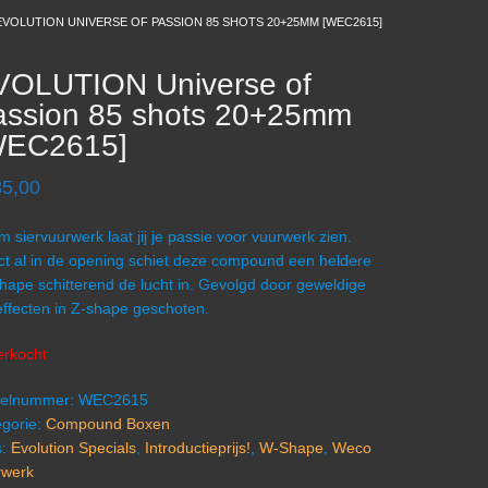
EVOLUTION UNIVERSE OF PASSION 85 SHOTS 20+25MM [WEC2615]
VOLUTION Universe of
assion 85 shots 20+25mm
WEC2615]
35,00
em siervuurwerk laat jij je passie voor vuurwerk zien.
ct al in de opening schiet deze compound een heldere
hape schitterend de lucht in. Gevolgd door geweldige
effecten in Z-shape geschoten.
erkocht
ikelnummer:
WEC2615
gorie:
Compound Boxen
s:
Evolution Specials
,
Introductieprijs!
,
W-Shape
,
Weco
rwerk