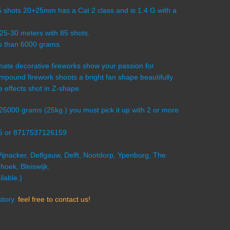
shots 20+25mm has a Cat 2 class and is 1.4 G with a
 25-30 meters with 85 shots.
ess than 6000 grams.
timate decorative fireworks show your passion for
compound firework shoots a bright fan shape beautifully
e effects shot in Z-shape.
s 25000 grams (25kg.) you must pick it up with 2 or more
15 or 8717537126159
Pijnacker, Delfgauw, Delft, Nootdorp, Ypenburg, The
oek, Bleiswijk.
lable.)
story.
feel free to contact us!