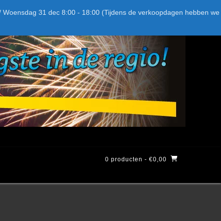
Bel ons: + 015-369.22.05
Delftsestraatweg 26d, 2641nb
:59 / Woensdag 31 dec 8:00 - 18:00 (Tijdens de verkoopdagen hebben we
0 producten
- €0,00