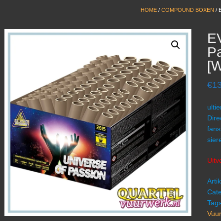
HOME
/
COMPOUND BOXEN
/ 
E
P
[
€
1
ulti
Dire
fans
sier
Uitv
Art
Cate
Tag
Vuu