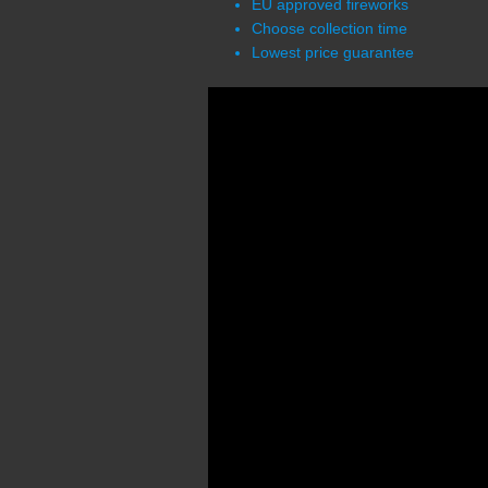
EU approved fireworks
Choose collection time
Lowest price guarantee