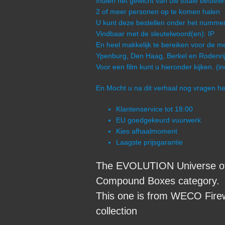
Indien het gewicht van uw totale bestel
2 of meer personen op te komen halen
U kunt deze bestellen onder het num
Vindbaar met de sleutelwoord(en): IP
En heel makkelijk te bereiken voor de me
Ypenburg, Den Haag, Berkel en Rodenrij
Voor een film kunt u hieronder kijken. (i
En Mocht u na dit verhaal nog vragen 
Klantenservice tot 18:00
EU goedgekeurd vuurwerk
Kies afhaalmoment
Laagste prijsgarantie
The EVOLUTION Universe of
Compound Boxes category.
This one is from WECO Firew
collection