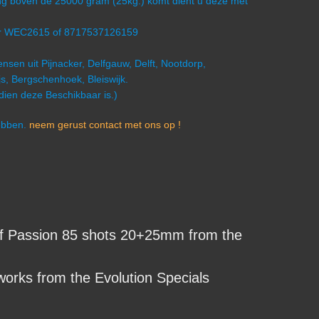
ling boven de 25000 gram (25kg.) komt dient u deze met
mer WEC2615 of 8717537126159
nsen uit Pijnacker, Delfgauw, Delft, Nootdorp,
s, Bergschenhoek, Bleiswijk.
ndien deze Beschikbaar is.)
hebben.
neem gerust contact met ons op !
 Passion 85 shots 20+25mm from the
orks from the Evolution Specials