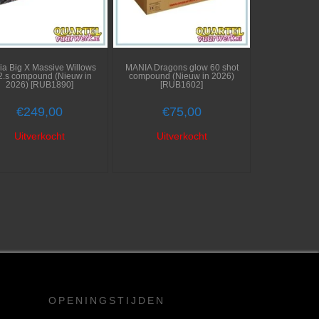
a Big X Massive Willows
MANIA Dragons glow 60 shot
2.s compound (Nieuw in
compound (Nieuw in 2026)
2026) [RUB1890]
[RUB1602]
€
249,00
€
75,00
Uitverkocht
Uitverkocht
OPENINGSTIJDEN