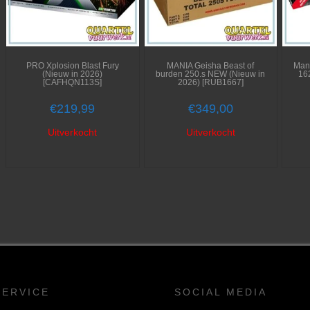
PRO Xplosion Blast Fury
MANIA Geisha Beast of
Mani
(Nieuw in 2026)
burden 250.s NEW (Nieuw in
16
[CAFHQN113S]
2026) [RUB1667]
€
219,99
€
349,00
Uitverkocht
Uitverkocht
SERVICE
SOCIAL MEDIA