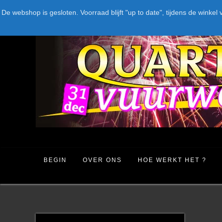
Spring
LEVERANCIERS
TYPE
AANBIEDINGEN
CATEGORIE
De webshop is gesloten. Voorraad blijft "up to date", tijdens de win
naar
inhoud
BEGIN
OVER ONS
HOE WERKT HET ?