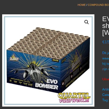
HOME
/
COMPOUND BO
E
sh
[
€
1
Dit 
waa
hij 
zijn
Uitv
Art
Cate
Tag