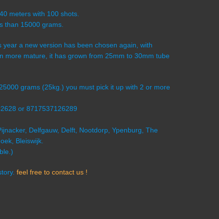
-40 meters with 100 shots.
ess than 15000 grams.
his year a new version has been chosen again, with
 more mature, it has grown from 25mm to 30mm tube
s 25000 grams (25kg.) you must pick it up with 2 or more
C2628 or 8717537126289
Pijnacker, Delfgauw, Delft, Nootdorp, Ypenburg, The
ek, Bleiswijk.
ble.)
story.
feel free to contact us !