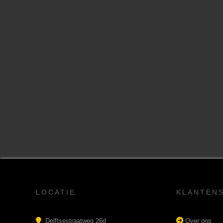
LOCATIE
KLANTEN
Delftsestraatweg 26d
Over ons