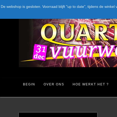
Spring
LEVERANCIERS
TYPE
AANBIEDINGEN
CATEGORIE
De webshop is gesloten. Voorraad blijft "up to date", tijdens de win
naar
inhoud
BEGIN
OVER ONS
HOE WERKT HET ?