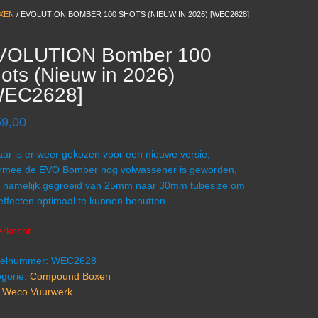
XEN
/ EVOLUTION BOMBER 100 SHOTS (NIEUW IN 2026) [WEC2628]
VOLUTION Bomber 100
ots (Nieuw in 2026)
WEC2628]
59,00
jaar is er weer gekozen voor een nieuwe versie,
rmee de EVO Bomber nog volwassener is geworden,
is namelijk gegroeid van 25mm naar 30mm tubesize om
 effecten optimaal te kunnen benutten.
erkocht
ikelnummer:
WEC2628
gorie:
Compound Boxen
:
Weco Vuurwerk