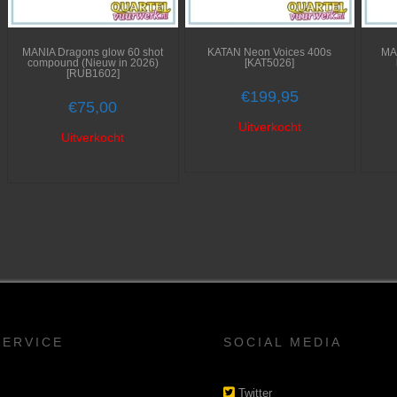
MANIA Dragons glow 60 shot
KATAN Neon Voices 400s
MA
compound (Nieuw in 2026)
[KAT5026]
[RUB1602]
€
199,95
€
75,00
Uitverkocht
Uitverkocht
SERVICE
SOCIAL MEDIA
Twitter