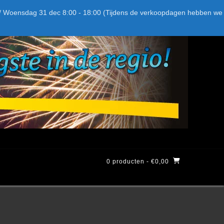
Bel ons: + 015-369.22.05
Delftsestraatweg 26d, 2641nb
:59 / Woensdag 31 dec 8:00 - 18:00 (Tijdens de verkoopdagen hebben we
0 producten
- €0,00