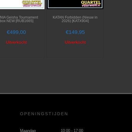
NIA Geisha Tournament
KATAN Forbidden (Nieuw in
box NEW [RUB1665]
2026) [KATX904]
€
499,00
€
149,95
Uitverkocht
Uitverkocht
OPENINGSTIJDEN
Maandag
10:00 - 17:00