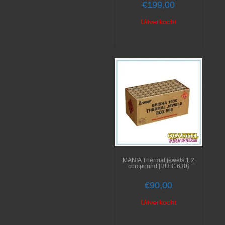
€
199,00
Uitverkocht
MANIA Thermal jewels 1.2
compound [RUB1630]
€
90,00
Uitverkocht