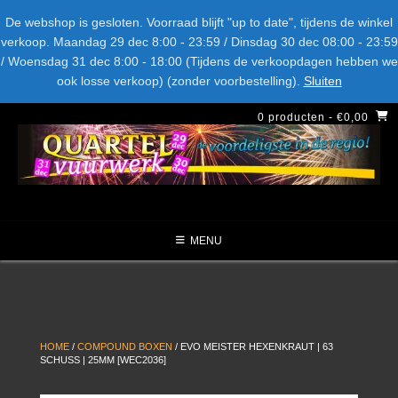
Spring
Bel ons: + 015-369.22.05
Delftsestraatweg 26d, 2641nb
De webshop is gesloten. Voorraad blijft "up to date", tijdens de winkel
naar
verkoop. Maandag 29 dec 8:00 - 23:59 / Dinsdag 30 dec 08:00 - 23:59
inhoud
/ Woensdag 31 dec 8:00 - 18:00 (Tijdens de verkoopdagen hebben we
LEVERANCIERS
TYPE
AANBIEDINGEN
CATEGORIE
ook losse verkoop) (zonder voorbestelling).
Sluiten
NIEUW DIT JAAR
0 producten
- €0,00
MENU
HOME
/
COMPOUND BOXEN
/ EVO MEISTER HEXENKRAUT | 63
SCHUSS | 25MM [WEC2036]