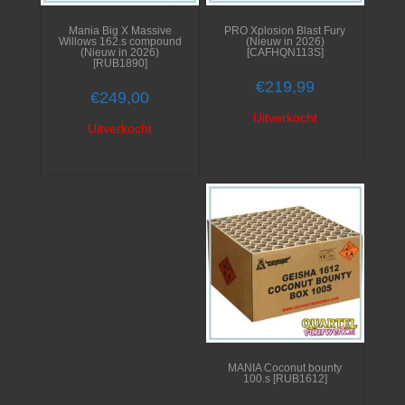
Mania Big X Massive
PRO Xplosion Blast Fury
Willows 162.s compound
(Nieuw in 2026)
(Nieuw in 2026)
[CAFHQN113S]
[RUB1890]
€
219,99
€
249,00
Uitverkocht
Uitverkocht
MANIA Coconut bounty
100.s [RUB1612]