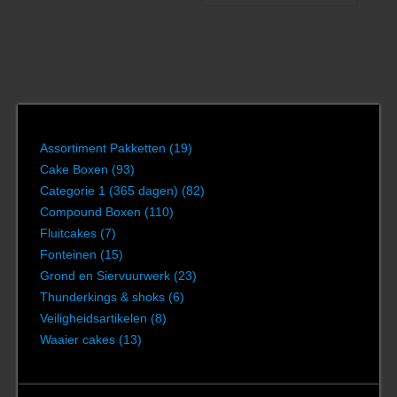
Assortiment Pakketten
(19)
Cake Boxen
(93)
Categorie 1 (365 dagen)
(82)
Compound Boxen
(110)
Fluitcakes
(7)
Fonteinen
(15)
Grond en Siervuurwerk
(23)
Thunderkings & shoks
(6)
Veiligheidsartikelen
(8)
Waaier cakes
(13)