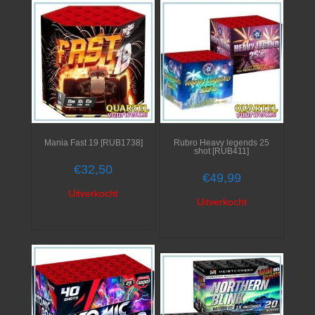
Mania Fast 19 [RUB1738]
Rubro Heavy legends 25
shot [RUB411]
€
32,50
€
49,99
Uitverkocht
Uitverkocht