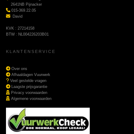
2641NB Pijnacker
015-369.22.05
David
KVK : 27214158
BTW : NL004226203B01
KLANTENSERVICE
Over ons
Afhaaldagen Vuurwerk
Veel gestelde vragen
Laagste prijsgarantie
Privacy voorwaarden
Algemene voorwaarden