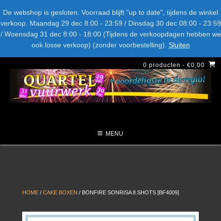
Spring
Bel ons: + 015-369.22.05
Delftsestraatweg 26d, 2641nb
De webshop is gesloten. Voorraad blijft "up to date", tijdens de winkel
naar
verkoop. Maandag 29 dec 8:00 - 23:59 / Dinsdag 30 dec 08:00 - 23:59
inhoud
/ Woensdag 31 dec 8:00 - 18:00 (Tijdens de verkoopdagen hebben we
LEVERANCIERS
TYPE
AANBIEDINGEN
CATEGORIE
ook losse verkoop) (zonder voorbestelling).
Sluiten
NIEUW DIT JAAR
0 producten
- €0,00
MENU
HOME
/
CAKE BOXEN
/ BONFIRE SONRISA 8.SHOTS [BF4009]