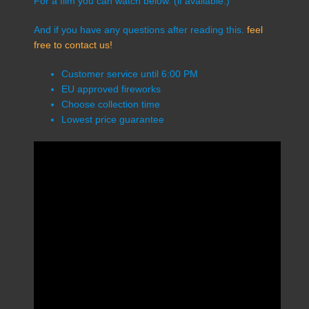
For a film you can watch below. (if available.)
And if you have any questions after reading this.
feel
free to contact us!
Customer service until 6:00 PM
EU approved fireworks
Choose collection time
Lowest price guarantee