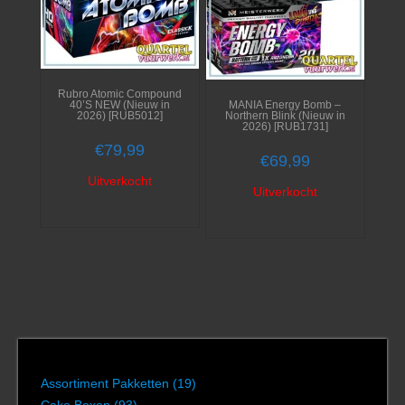
Rubro Atomic Compound
40’S NEW (Nieuw in
MANIA Energy Bomb –
2026) [RUB5012]
Northern Blink (Nieuw in
2026) [RUB1731]
€
79,99
€
69,99
Uitverkocht
Uitverkocht
Assortiment Pakketten
(19)
Cake Boxen
(93)