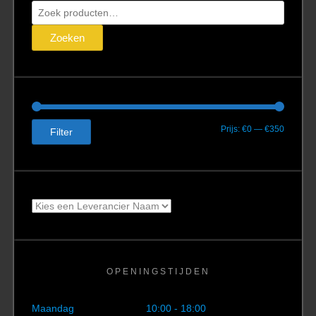
Zoeken
naar:
Zoeken
Min.
Max.
Prijs:
€0
—
€350
Filter
prijs
prijs
OPENINGSTIJDEN
Maandag
10:00 - 18:00