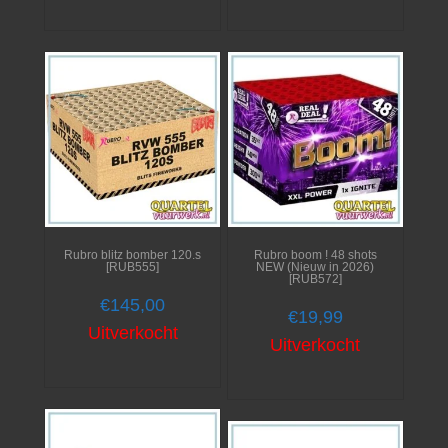
Rubro blitz bomber 120.s
Rubro boom ! 48 shots
[RUB555]
NEW (Nieuw in 2026)
[RUB572]
€
145,00
€
19,99
Uitverkocht
Uitverkocht