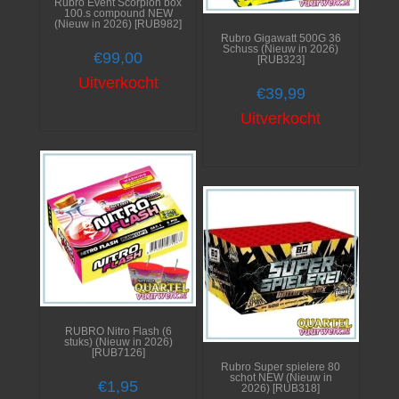
Rubro Event Scorpion box
100.s compound NEW
(Nieuw in 2026) [RUB982]
Rubro Gigawatt 500G 36
Schuss (Nieuw in 2026)
€
99,00
[RUB323]
Uitverkocht
€
39,99
Uitverkocht
RUBRO Nitro Flash (6
stuks) (Nieuw in 2026)
[RUB7126]
Rubro Super spielere 80
schot NEW (Nieuw in
€
1,95
2026) [RUB318]