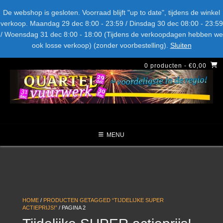
Spring
Bel ons: + 015-369.22.05
Delftsestraatweg 26d, 2641nb
De webshop is gesloten. Voorraad blijft "up to date", tijdens de winkel
naar
verkoop. Maandag 29 dec 8:00 - 23:59 / Dinsdag 30 dec 08:00 - 23:59
inhoud
/ Woensdag 31 dec 8:00 - 18:00 (Tijdens de verkoopdagen hebben we
LEVERANCIERS
TYPE
AANBIEDINGEN
CATEGORIE
ook losse verkoop) (zonder voorbestelling).
Sluiten
NIEUW DIT JAAR
0 producten
- €0,00
MENU
HOME
/
PRODUCTEN GETAGGED “TIJDELIJKE SUPER
ACTIEPRIJS!”
/ PAGINA 2