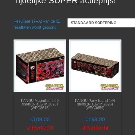
Tijdelijke SUPER actieprijs!
Resultaat 17–32 van de 32
resultaten wordt getoond
PANGU Magnificent 50
PANGU Party Island 144
shots (Nieuw in 2026)
shots (Nieuw in 2026)
[WEC3615]
[WEC3659]
€
109,00
€
199,00
Uitverkocht
Uitverkocht