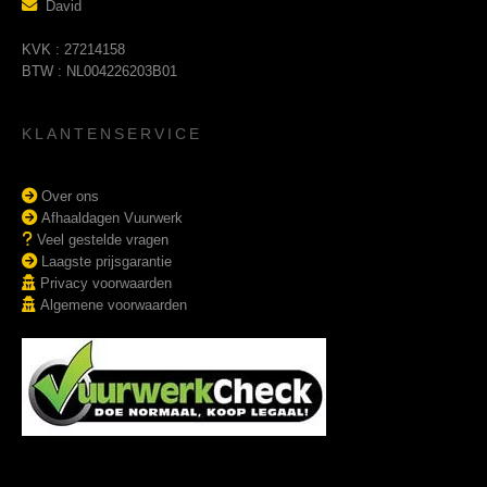
David
KVK : 27214158
BTW : NL004226203B01
KLANTENSERVICE
Over ons
Afhaaldagen Vuurwerk
Veel gestelde vragen
Laagste prijsgarantie
Privacy voorwaarden
Algemene voorwaarden