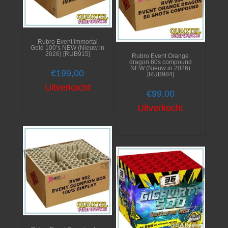
Rubro Event Immortal
Gold 100’s NEW (Nieuw in
2026) [RUB915]
Rubro Event Orange
dragon 80s compound
NEW (Nieuw in 2026)
€
199,00
[RUB984]
Uitverkocht
€
99,00
Uitverkocht