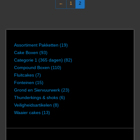
←
1
2
Assortiment Pakketten
(19)
Cake Boxen
(93)
Categorie 1 (365 dagen)
(82)
Compound Boxen
(110)
Fluitcakes
(7)
Fonteinen
(15)
Grond en Siervuurwerk
(23)
Thunderkings & shoks
(6)
Veiligheidsartikelen
(8)
Waaier cakes
(13)