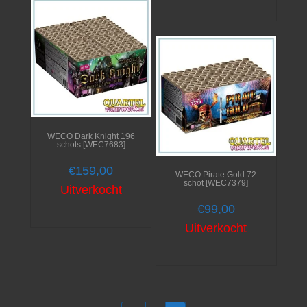
WECO Dark Knight 196
schots [WEC7683]
€
159,00
WECO Pirate Gold 72
schot [WEC7379]
Uitverkocht
€
99,00
Uitverkocht