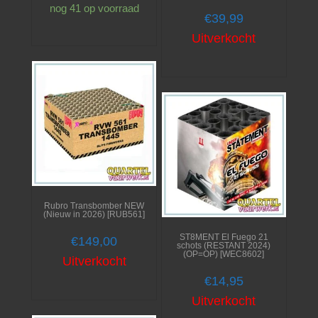
nog 41 op voorraad
€
39,99
Uitverkocht
Rubro Transbomber NEW
(Nieuw in 2026) [RUB561]
ST8MENT El Fuego 21
€
149,00
schots (RESTANT 2024)
(OP=OP) [WEC8602]
Uitverkocht
€
14,95
Uitverkocht