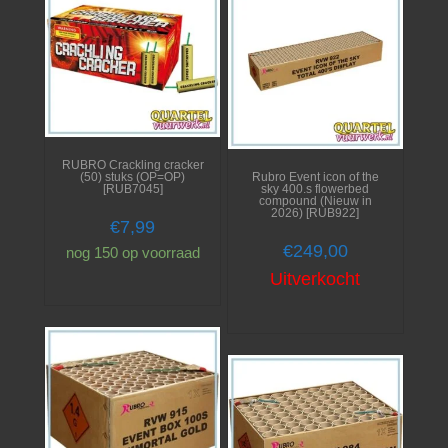
RUBRO Crackling cracker
(50) stuks (OP=OP)
Rubro Event icon of the
[RUB7045]
sky 400.s flowerbed
compound (Nieuw in
2026) [RUB922]
€
7,99
€
249,00
nog 150 op voorraad
Uitverkocht