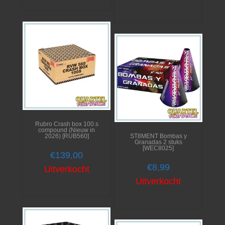
Rubro Crash box 100.s
compound (Nieuw in
2026) [RUB560]
ST8MENT Bombas y
Granadas 2 stuks
[WEC8025]
€
139,00
€
8,99
Uitverkocht
Uitverkocht