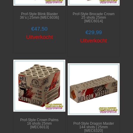
Prof-Style Blink Blaster
Prof-Style Brocade Crown
36’s | 25mm [WEC6036]
25 shots 25mm
[WEC6014]
€
47,50
€
29,99
Uitverkocht
Uitverkocht
Prof-Style Crown Palms
16 shots 25mm
Prof-Style Dragon Master
[WEC6013]
144 shots | 25mm
[WEC6320]