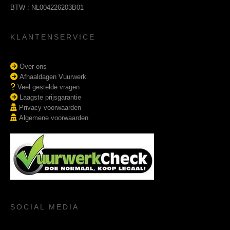
BTW : NL004226203B01
KLANTENSERVICE
Over ons
Afhaaldagen Vuurwerk
Veel gestelde vragen
Laagste prijsgarantie
Privacy voorwaarden
Algemene voorwaarden
SOCIAL MEDIA