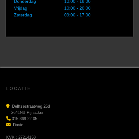
Donderdag
10:00 - 18:00
Vrijdag
10:00 - 20:00
Zaterdag
09:00 - 17:00
LOCATIE
Delftsestraatweg 26d
2641NB Pijnacker
015-369.22.05
David
KVK : 27214158