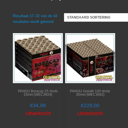
Resultaat 17–32 van de 44
resultaten wordt getoond
PANGU Boracay 25 shots
PANGU Goliath 100 shots
25mm [WEC3604]
30mm [WEC3662]
€
34,99
€
229,00
Uitverkocht
Uitverkocht