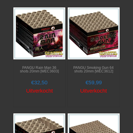
PANGU Rain Man 36
PANGU Smoking Gun 64
shots 20mm [WEC3603]
shots 20mm [WEC3612]
€
32,50
€
59,99
Uitverkocht
Uitverkocht