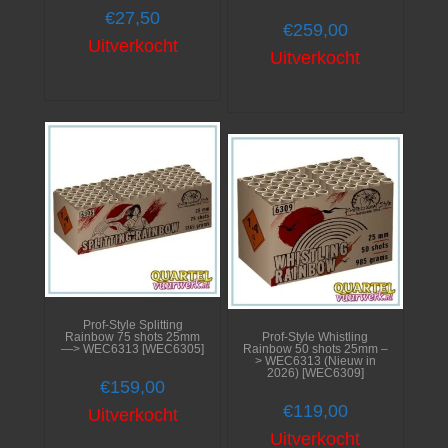
€
27,50
€
259,00
Uitverkocht
Uitverkocht
Prof-Style Splitting
Rainbow 75 shots 25mm
Prof-Style Whistling
—> WEC6313 [WEC6305]
Rainbow 50 shots 25mm –
> WEC6313 (Nieuw in
2026) [WEC6309]
€
159,00
€
119,00
Uitverkocht
Uitverkocht