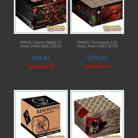
PANGU Space Oddity 25
PANGU Tomahawk 120
shots 20mm [WEC3602]
shots 30mm [WEC3675]
€
24,99
€
275,00
Uitverkocht
Uitverkocht