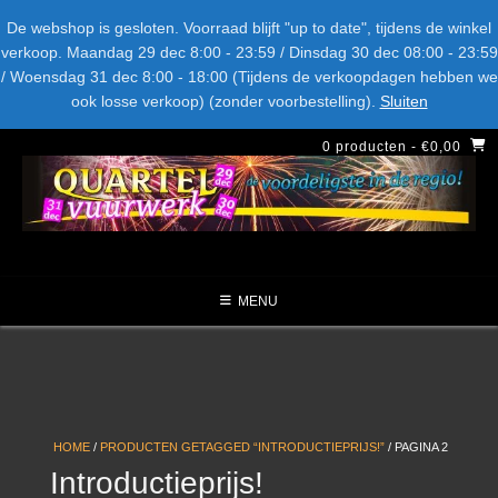
Spring
Bel ons: + 015-369.22.05
Delftsestraatweg 26d, 2641nb
De webshop is gesloten. Voorraad blijft "up to date", tijdens de winkel
naar
verkoop. Maandag 29 dec 8:00 - 23:59 / Dinsdag 30 dec 08:00 - 23:59
inhoud
/ Woensdag 31 dec 8:00 - 18:00 (Tijdens de verkoopdagen hebben we
LEVERANCIERS
TYPE
AANBIEDINGEN
CATEGORIE
ook losse verkoop) (zonder voorbestelling).
Sluiten
NIEUW DIT JAAR
0 producten
- €0,00
MENU
HOME
/
PRODUCTEN GETAGGED “INTRODUCTIEPRIJS!”
/ PAGINA 2
Introductieprijs!